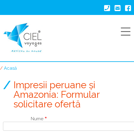
Mergi
la
conţinutul
principal
Acasă
Breadcrumb
Impresii peruane și
Amazonia: Formular
solicitare ofertă
Nume