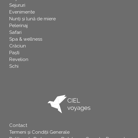
Sejururi
Evenimente
Nunți și lună de miere
Pelerinaj
Safari
Spa & wellness
Crăciun
Paşti
Revelion
Schi
Contact
info
Termeni și Condiții Generale