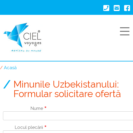
Mergi
la
conţinutul
principal
Acasă
Breadcrumb
Minunile Uzbekistanului:
Formular solicitare ofertă
Nume
Locul plecării