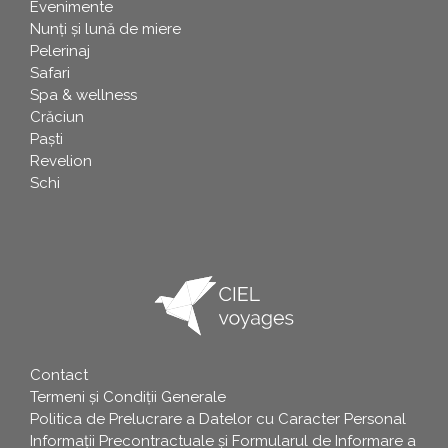
Evenimente
Nunți și lună de miere
Pelerinaj
Safari
Spa & wellness
Crăciun
Paşti
Revelion
Schi
Contact
info
Termeni și Condiții Generale
Politica de Prelucrare a Datelor cu Caracter Personal
Informații Precontractuale și Formularul de Informare a