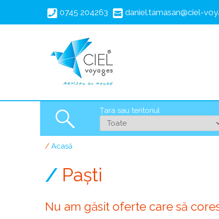
Mergi
0745 204263
daniel.tamasan@ciel-voy
la
conţinutul
principal
Țara sau teritoriul
Search
Acasă
Breadcrumb
Paşti
Nu am găsit oferte care să core