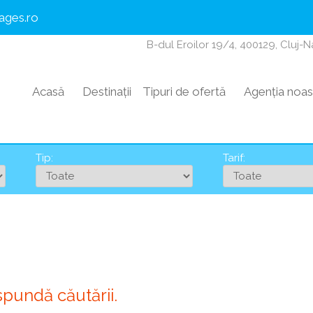
ages.ro
B-dul Eroilor 19/4, 400129, Cluj-
Acasă
Destinații
Tipuri de ofertă
Agenția noas
Tip:
Tarif:
spundă căutării.