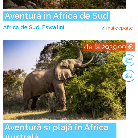
Aventură în Africa de Sud
Africa de Sud
Eswatini
mai departe
de
de la 2939.00 €
Aventură și plajă în Africa
Australă