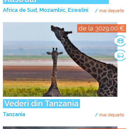
Africa de Sud
Mozambic
Eswatini
mai departe
de
de la 3029.00 €
Vederi din Tanzania
Tanzania
mai departe
de