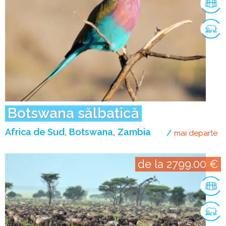
Botswana sălbatică
Africa de Sud
Botswana
Zambia
mai departe
de
de la 2799.00 €