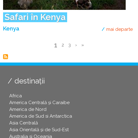
Safari în Kenya
Kenya
mai departe
de
Pagina
1
Page
2
Page
3
Pagina
›
Ultima
»
curentă
Paginare
următoare
pagină
destinații
Africa
America Centrală și Caraibe
America de Nord
America de Sud si Antarctica
Asia Centrală
Asia Orientală și de Sud-Est
Australia și Oceania