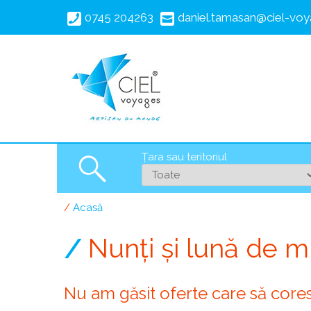
Mergi
0745 204263
daniel.tamasan@ciel-voy
la
conţinutul
principal
Țara sau teritoriul
Search
Acasă
Breadcrumb
Nunți și lună de m
Nu am găsit oferte care să core