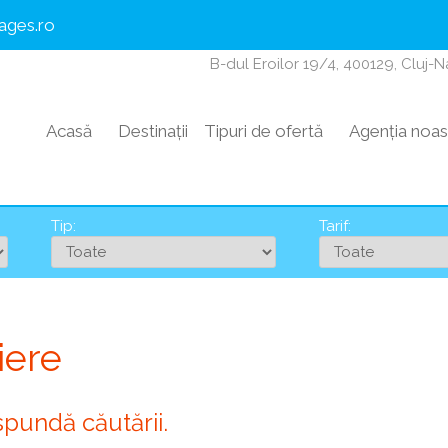
ages.ro
B-dul Eroilor 19/4, 400129, Cluj-
Acasă
Destinații
Tipuri de ofertă
Agenția noas
Tip:
Tarif:
iere
spundă căutării.