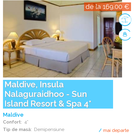
de la 169.00 €
Maldive, Insula
Nalaguraidhoo - Sun
Island Resort & Spa 4*
Maldive
Confort
4*
Tip de masă
Demipensiune
mai departe
de