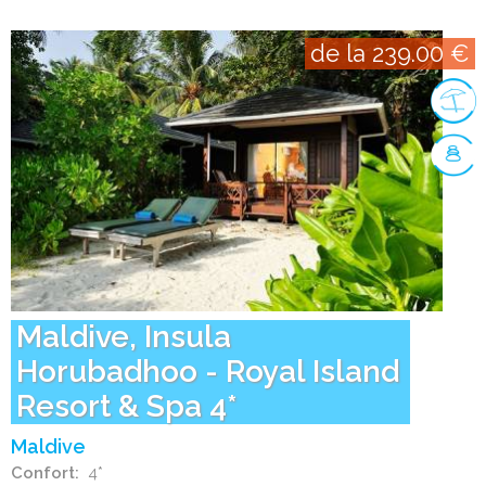
de la 239.00 €
Maldive, Insula
Horubadhoo - Royal Island
Resort & Spa 4*
Maldive
Confort
4*