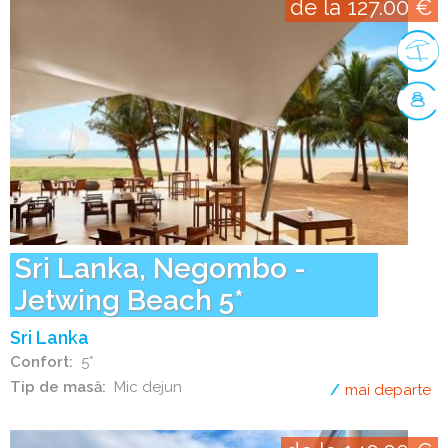
de la 127.00 €
Sri Lanka, Negombo -
Jetwing Beach 5*
Sri Lanka
Confort
5*
Tip de masă
Mic dejun
mai departe
de