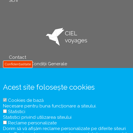
Schi
Contact
info
Termeni și Condiții Generale
Confidențialitate
Politica de Prelucrare a Datelor cu Caracter Personal
Informații Precontractuale și Formularul de Informare a
Turistului
Acest site folosește cookies
Contract de Comercializare a Pachetelor de Servicii
Turistice
Cookies de bază
Tichete / Vouchere de Vacanță
Necesare pentru buna funcționare a siteului.
Coronavirus COVID-19
Statistici
Protecția Consumatorului
Statistici privind utilizarea siteului
Reclame personalizate
Dorim să vă afișăm reclame personalizate pe diferite siteuri