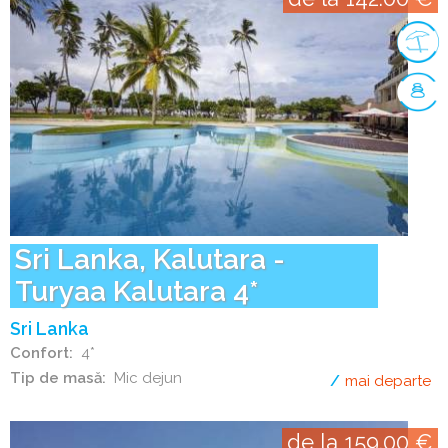
Sri Lanka, Kalutara -
Turyaa Kalutara 4*
Sri Lanka
Confort
4*
Tip de masă
Mic dejun
mai departe
de
de la 159.00 €