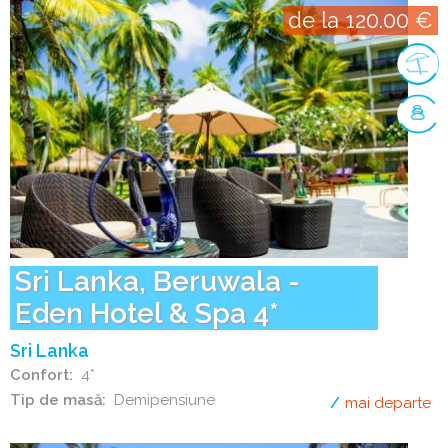
de la 120.00 €
Sri Lanka, Beruwala -
Eden Hotel & Spa 4*
Sri Lanka
Confort
4*
Tip de masă
Demipensiune
mai departe
de