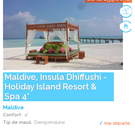
Maldive, Insula Dhiffushi -
Holiday Island Resort &
Spa 4*
Maldive
Confort
4*
Tip de masă
Demipensiune
mai departe
de