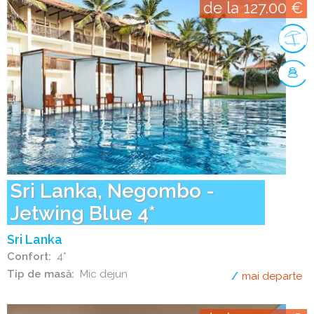
de la 127.00 €
Sri Lanka, Negombo -
Jetwing Blue 4*
Sri Lanka
Confort
4*
Tip de masă
Mic dejun
mai departe
de