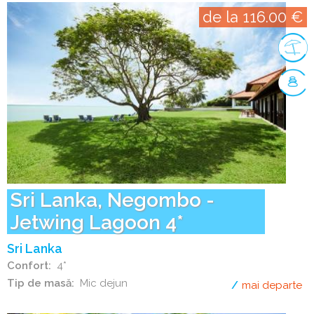
de la 116.00 €
Sri Lanka, Negombo -
Jetwing Lagoon 4*
Sri Lanka
Confort
4*
Tip de masă
Mic dejun
mai departe
de