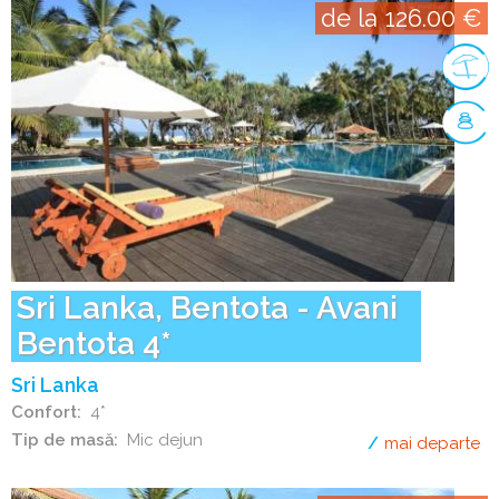
de la 126.00 €
Sri Lanka, Bentota - Avani
Bentota 4*
Sri Lanka
Confort
4*
Tip de masă
Mic dejun
mai departe
de