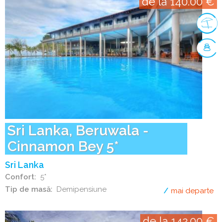
de la 140.00 €
Sri Lanka, Beruwala -
Cinnamon Bey 5*
Sri Lanka
Confort
5*
Tip de masă
Demipensiune
mai departe
de
de la 142.00 €