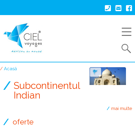
Mergi
la
conţinutul
principal
Search
Acasă
Breadcrumb
Subcontinentul
Indian
mai multe
oferte