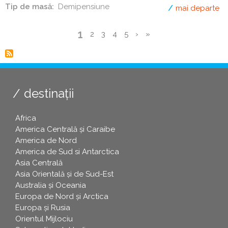
Tip de masă
Demipensiune
mai departe
de
Pagina
1
Page
2
Page
3
Page
4
Page
5
Pagina
›
Ultima
»
curentă
Paginare
următoare
pagină
destinații
Africa
America Centrală și Caraibe
America de Nord
America de Sud si Antarctica
Asia Centrală
Asia Orientală și de Sud-Est
Australia și Oceania
Europa de Nord și Arctica
Europa și Rusia
Orientul Mijlociu