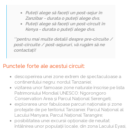
Puteți alege să faceți un post-sejur în
Zanzibar -
durata o puteți alege dvs.
Puteți alege să faceți un post-circuit în
Kenya -
durata o puteți alege dvs.
**pentru mai multe detalii despre pre-circuite /
post-circuite / post-sejururi, vă rugăm să ne
contactați!
Punctele forte ale acestui circuit:
descoperirea unei zone extrem de spectaculoase a
continentului negru: nordul Tanzaniei;
vizitarea unor faimoase zone naturale înscrise pe lista
Patrimoniului Mondial UNESCO: Ngorongoro
Conservation Area și Parcul Național Serengeti;
explorarea unor fabuloase parcuri naționale și zone
protejate de pe teritoriul Tanzaniei: Parcul Național al
Lacului Manyara, Parcul Național Tarangire;
posibilitatea unei excursii opționale de neuitat:
întâlnirea unor populații locale, din zona Lacului Eyasi,