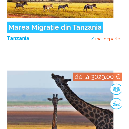
Marea Migrație din Tanzania
Tanzania
mai departe
desp
de la 3029.00 €