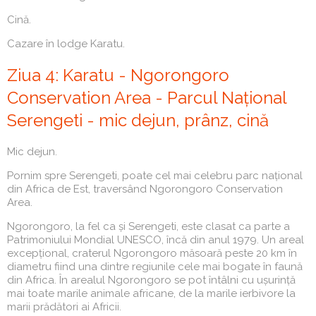
Cină.
Cazare în lodge Karatu.
Ziua 4: Karatu - Ngorongoro
Conservation Area - Parcul Național
Serengeti - mic dejun, prânz, cină
Mic dejun.
Pornim spre Serengeti, poate cel mai celebru parc național
din Africa de Est, traversând Ngorongoro Conservation
Area.
Ngorongoro, la fel ca și Serengeti, este clasat ca parte a
Patrimoniului Mondial UNESCO, încă din anul 1979. Un areal
excepțional, craterul Ngorongoro măsoară peste 20 km în
diametru fiind una dintre regiunile cele mai bogate în faună
din Africa. În arealul Ngorongoro se pot întâlni cu ușurință
mai toate marile animale africane, de la marile ierbivore la
marii prădători ai Africii.