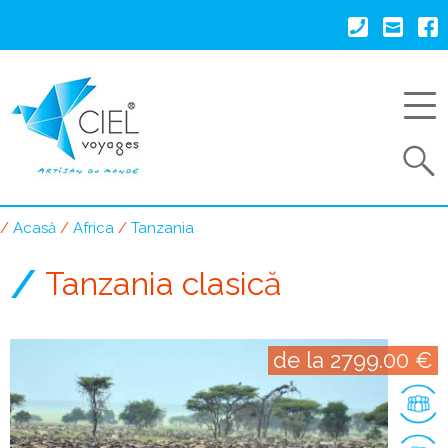
Mergi
la
conţinutul
principal
Search
Acasă
Africa
Tanzania
Breadcrumb
Tanzania clasică
de la 2799.00 €