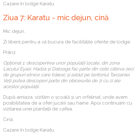
Cazare în lodge Karatu.
Ziua 7: Karatu - mic dejun, cină
Mic dejun.
Zi liberă pentru a vă bucura de facilitățile oferite de lodge.
Prânz.
Opțional 1: descoperirea unor populații locale, din zona
Lacului Eyasi. Hadza și Datooga fac parte din cele câteva zeci
de grupuri etnice care trăiesc și astăzi pe teritoriul Tanzaniei.
Veți putea descoperi parte din obiceiurile de zi cu zi ale
acestor populații.
După-amiaza, vizităm o școală și un orfelinat, unde avem
posibilitatea de a oferi jucării sau haine. Apoi continuăm cu
vizitarea unei plantații de cafea.
Cină.
Cazare în lodge Karatu.