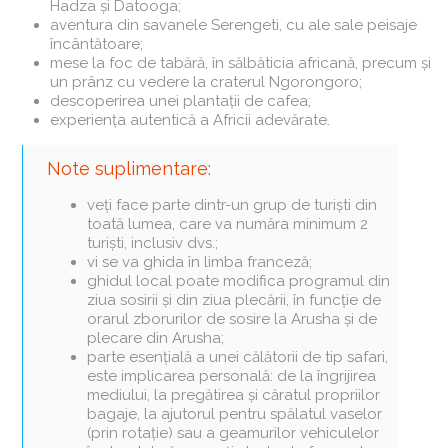
Hadza și Datooga;
aventura din savanele Serengeti, cu ale sale peisaje
încântătoare;
mese la foc de tabără, în sălbăticia africană, precum și
un prânz cu vedere la craterul Ngorongoro;
descoperirea unei plantații de cafea;
experiența autentică a Africii adevărate.
Note suplimentare:
veți face parte dintr-un grup de turiști din
toată lumea, care va număra minimum 2
turiști, inclusiv dvs.;
vi se va ghida în limba franceză;
ghidul local poate modifica programul din
ziua sosirii și din ziua plecării, în funcție de
orarul zborurilor de sosire la Arusha și de
plecare din Arusha;
parte esențială a unei călătorii de tip safari,
este implicarea personală: de la îngrijirea
mediului, la pregătirea și căratul propriilor
bagaje, la ajutorul pentru spălatul vaselor
(prin rotație) sau a geamurilor vehiculelor