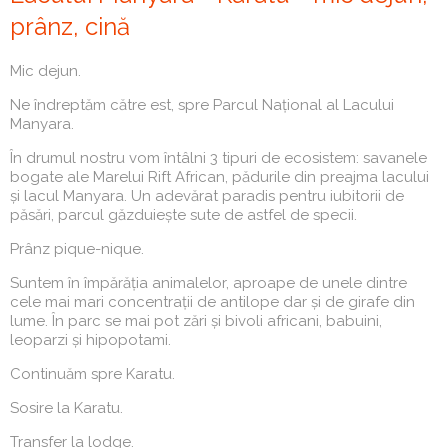
prânz, cină
Mic dejun.
Ne îndreptăm către est, spre Parcul Național al Lacului
Manyara.
În drumul nostru vom întâlni 3 tipuri de ecosistem: savanele
bogate ale Marelui Rift African, pădurile din preajma lacului
și lacul Manyara. Un adevărat paradis pentru iubitorii de
păsări, parcul găzduiește sute de astfel de specii.
Prânz pique-nique.
Suntem în împărăția animalelor, aproape de unele dintre
cele mai mari concentrații de antilope dar și de girafe din
lume. În parc se mai pot zări și bivoli africani, babuini,
leoparzi și hipopotami.
Continuăm spre Karatu.
Sosire la Karatu.
Transfer la lodge.