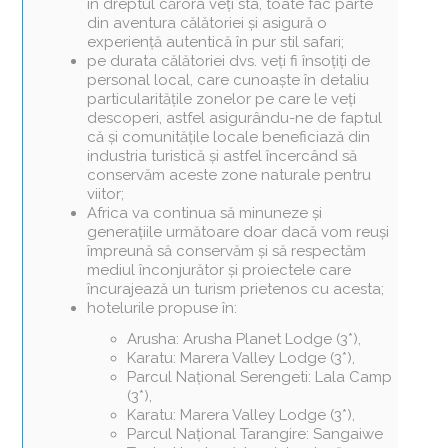
în dreptul cărora veți sta, toate fac parte
din aventura călătoriei și asigură o
experiență autentică în pur stil safari;
pe durata călătoriei dvs. veți fi însoțiți de
personal local, care cunoaște în detaliu
particularitățile zonelor pe care le veți
descoperi, astfel asigurându-ne de faptul
că și comunitățile locale beneficiază din
industria turistică și astfel încercând să
conservăm aceste zone naturale pentru
viitor;
Africa va continua să minuneze și
generațiile următoare doar dacă vom reuși
împreună să conservăm și să respectăm
mediul înconjurător și proiectele care
încurajează un turism prietenos cu acesta;
hotelurile propuse în:
Arusha: Arusha Planet Lodge (3*),
Karatu: Marera Valley Lodge (3*),
Parcul Național Serengeti: Lala Camp
(3*),
Karatu: Marera Valley Lodge (3*),
Parcul Național Tarangire: Sangaiwe