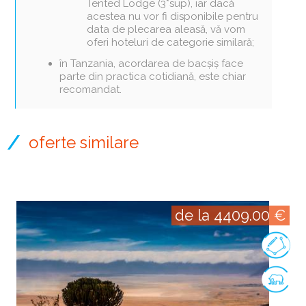
Tented Lodge (3*sup), iar dacă
acestea nu vor fi disponibile pentru
data de plecarea aleasă, vă vom
oferi hoteluri de categorie similară;
în Tanzania, acordarea de bacșiș face
parte din practica cotidiană, este chiar
recomandat.
oferte similare
de la 4409.00 €