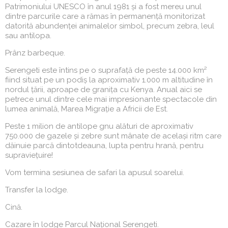
Patrimoniului UNESCO în anul 1981 și a fost mereu unul
dintre parcurile care a rămas în permanență monitorizat
datorită abundenței animalelor simbol, precum zebra, leul
sau antilopa.
Prânz barbeque.
Serengeti este întins pe o suprafață de peste 14.000 km²
fiind situat pe un podiș la aproximativ 1.000 m altitudine în
nordul țării, aproape de granița cu Kenya. Anual aici se
petrece unul dintre cele mai impresionante spectacole din
lumea animală, Marea Migrație a Africii de Est.
Peste 1 milion de antilope gnu alături de aproximativ
750.000 de gazele și zebre sunt mânate de același ritm care
dăinuie parcă dintotdeauna, lupta pentru hrană, pentru
supraviețuire!
Vom termina sesiunea de safari la apusul soarelui.
Transfer la lodge.
Cină.
Cazare în lodge Parcul Național Serengeti.