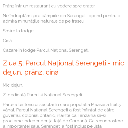
Prânz într-un restaurant cu vedere spre crater.
Ne îndreptăm spre câmpiile din Serengeti, oprind pentru a
admira minunățiile naturale de pe traseu
Sosire la lodge.
Cină.
Cazare în lodge Parcul Național Serengeti.
Ziua 5: Parcul Național Serengeti - mic
dejun, prânz, cină
Mic dejun.
Zi dedicată Parcului Național Serengeti.
Parte a teritoriului secular în care populația Maasai a trăit și
vânat, Parcul Național Serengeti a fost înființat de către
guvernul colonial britanic, înainte ca Tanzania să-și
proclame independența față de Coroană. Ca recunoaștere
a importanței sale, Serengeti a fost inclus pe lista