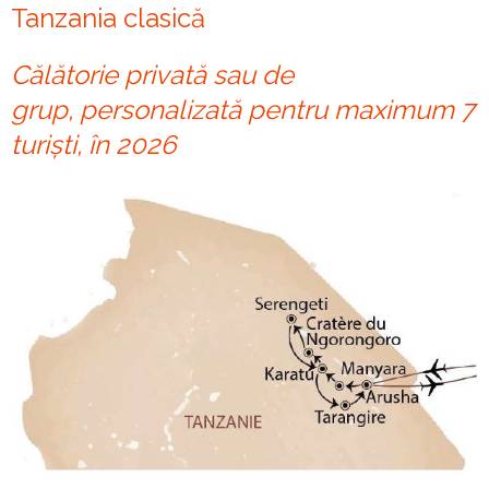
Tanzania clasică
Călătorie privată sau de
grup, personalizată pentru maximum 7
turiști, în 2026