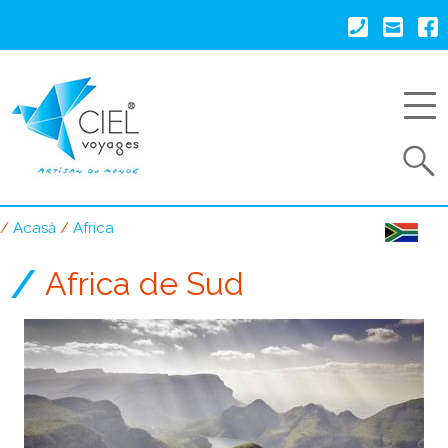
Mergi
la
conţinutul
principal
Search
Acasă
Africa
Breadcrumb
Africa de Sud