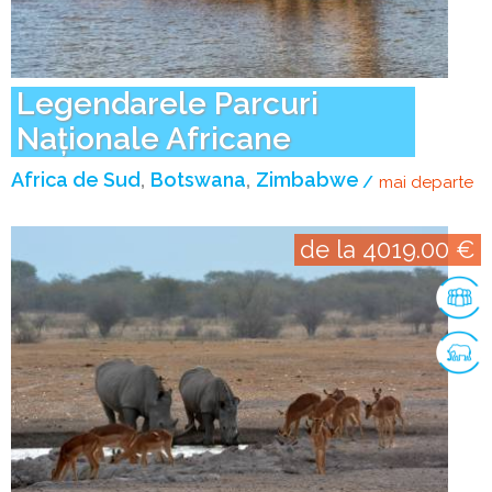
Legendarele Parcuri
Naționale Africane
Africa de Sud
Botswana
Zimbabwe
mai departe
de
de la 4019.00 €