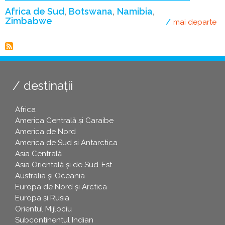
Africa de Sud
Botswana
Namibia
Zimbabwe
mai departe
de
destinații
Africa
America Centrală și Caraibe
America de Nord
America de Sud si Antarctica
Asia Centrală
Asia Orientală și de Sud-Est
Australia și Oceania
Europa de Nord și Arctica
Europa și Rusia
Orientul Mijlociu
Subcontinentul Indian