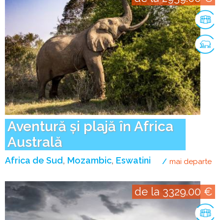
Aventură și plajă în Africa
Australă
Africa de Sud
Mozambic
Eswatini
mai departe
de
de la 3329.00 €