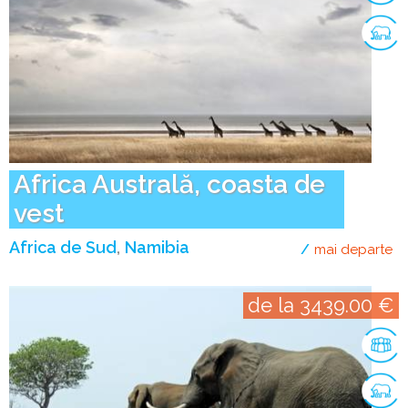
Africa Australă, coasta de
vest
Africa de Sud
Namibia
mai departe
de
de la 3439.00 €