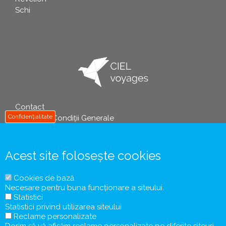
Schi
Contact
info
Confidențialitate
Termeni și Condiții Generale
Politica de Prelucrare a Datelor cu Caracter Personal
Informații Precontractuale și Formularul de Informare a
Turistului
Acest site folosește cookies
Contract de Comercializare a Pachetelor de Servicii
Turistice
Cookies de bază
Tichete / Vouchere de Vacanță
Necesare pentru buna funcționare a siteului.
Coronavirus COVID-19
Statistici
Protecția Consumatorului
Statistici privind utilizarea siteului
Reclame personalizate