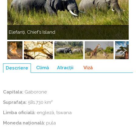
Anterior
Următ
Elefanți, Chief’s Island
Gi
Anterior
Următ
Climă
Atracții
Viză
Descriere
(tab
activ)
Capitala:
Gaborone
Suprafaţa:
581.730 km²
Limba oficială:
engleză, tswana
Moneda naţională:
pula