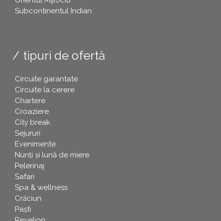
Orientul Mijlociu
Subcontinentul Indian
tipuri de ofertă
Circuite garantate
Circuite la cerere
Chartere
Croaziere
City break
Sejururi
Evenimente
Nunți și lună de miere
Pelerinaj
Safari
Spa & wellness
Crăciun
Paşti
Revelion