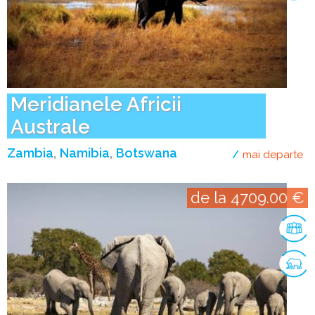
Meridianele Africii
Australe
Zambia
Namibia
Botswana
mai departe
de
de la 4709.00 €