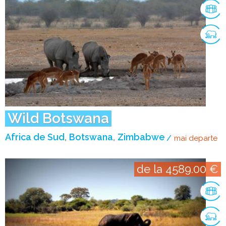
Wild Botswana
Africa de Sud
Botswana
Zimbabwe
mai departe
de
de la 4589.00 €