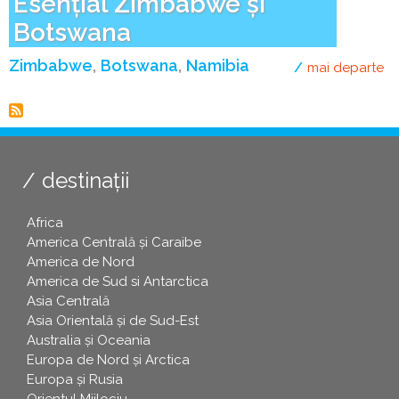
Esențial Zimbabwe și
Botswana
Zimbabwe
Botswana
Namibia
mai departe
de
destinații
Africa
America Centrală și Caraibe
America de Nord
America de Sud si Antarctica
Asia Centrală
Asia Orientală și de Sud-Est
Australia și Oceania
Europa de Nord și Arctica
Europa și Rusia