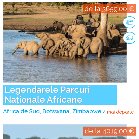
de la 3659.00 €
Legendarele Parcuri
Naționale Africane
Africa de Sud
Botswana
Zimbabwe
mai departe
de
de la 4019.00 €