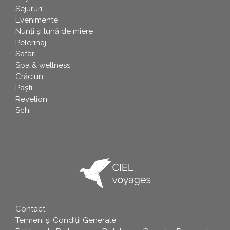
Sejururi
Evenimente
Nunți și lună de miere
Pelerinaj
Safari
Spa & wellness
Crăciun
Paşti
Revelion
Schi
Contact
info
Termeni și Condiții Generale