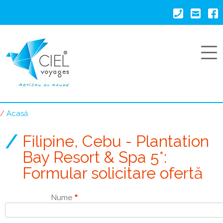
Mergi
la
conţinutul
principal
Acasă
Breadcrumb
Filipine, Cebu - Plantation
Bay Resort & Spa 5*:
Formular solicitare ofertă
Nume