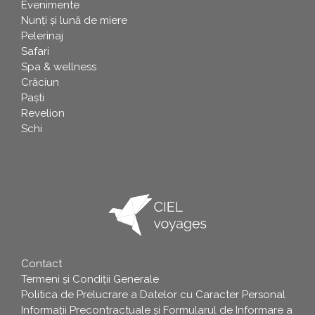
Evenimente
Nunți și lună de miere
Pelerinaj
Safari
Spa & wellness
Crăciun
Paşti
Revelion
Schi
Contact
info
Termeni și Condiții Generale
Politica de Prelucrare a Datelor cu Caracter Personal
Informații Precontractuale și Formularul de Informare a