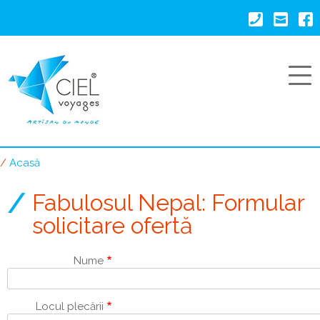
Mergi
la
conţinutul
principal
Acasă
Breadcrumb
Fabulosul Nepal: Formular
solicitare ofertă
Nume
Locul plecării