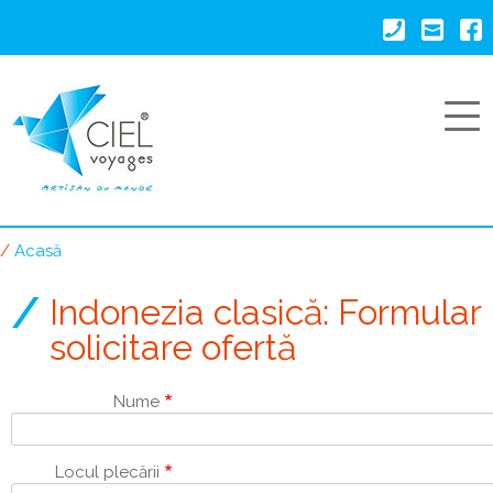
Mergi
la
conţinutul
principal
Acasă
Breadcrumb
Indonezia clasică: Formular
solicitare ofertă
Nume
Locul plecării