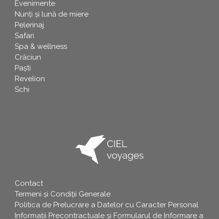
Evenimente
Nunți și lună de miere
Pelerinaj
Safari
Spa & wellness
Crăciun
Paşti
Revelion
Schi
Contact
info
Termeni și Condiții Generale
Politica de Prelucrare a Datelor cu Caracter Personal
Informații Precontractuale și Formularul de Informare a