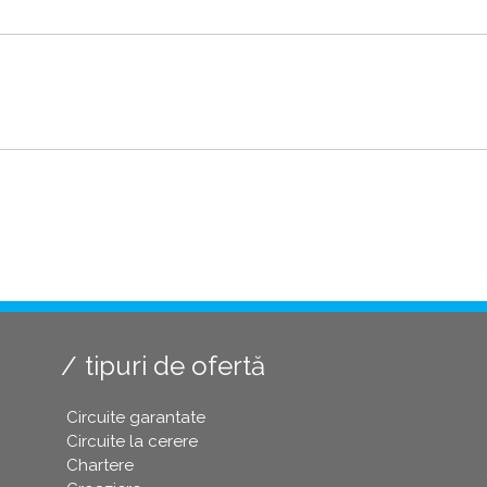
tipuri de ofertă
Circuite garantate
Circuite la cerere
Chartere