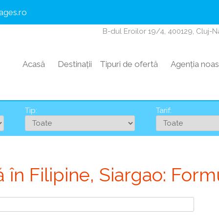
ages.ro
B-dul Eroilor 19/4, 400129, Cluj-
Acasă
Destinații
Tipuri de ofertă
Agenția noas
Tip:
Tarif:
în Filipine, Siargao: Formu