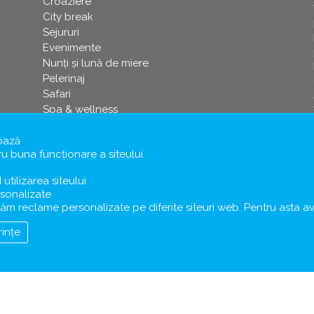
Croaziere
City break
Sejururi
Evenimente
Nunți și lună de miere
Pelerinaj
Safari
Spa & wellness
Crăciun
Paşti
bază
 buna funcționare a siteului.
Revelion
Schi
d utilizarea siteului
sonalizate
ișăm reclame personalizate pe diferite siteuri web. Pentru ast
rințe