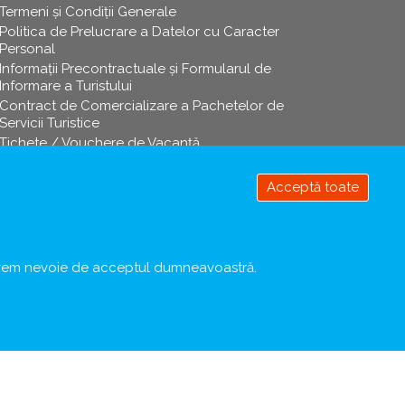
Termeni și Condiții Generale
Politica de Prelucrare a Datelor cu Caracter
Personal
Informații Precontractuale și Formularul de
Informare a Turistului
Contract de Comercializare a Pachetelor de
Servicii Turistice
Tichete / Vouchere de Vacanță
Coronavirus COVID-19
Protecția Consumatorului
Acceptă toate
Retrage
acceptul
a avem nevoie de acceptul dumneavoastră.