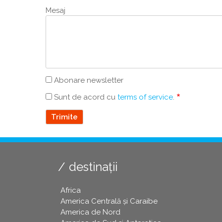
Mesaj
Abonare newsletter
Sunt de acord cu
terms of service
.
destinații
Africa
America Centrală și Caraibe
America de Nord