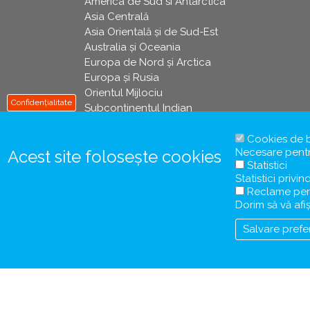
America de Sud si Antarctica
Asia Centrală
Asia Orientală și de Sud-Est
Australia și Oceania
Europa de Nord și Arctica
Europa și Rusia
Orientul Mijlociu
Confidențialitate
Subcontinentul Indian
Cookies de 
Necesare pentru
Acest site folosește cookies
Statistici
Statistici privin
Reclame per
Dorim să vă af
Salvare prefe
© Copyright 1997-2020 - Ciel Voyages