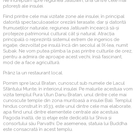
Ne îndreptăm spre regiunea Jatiluwih, una dintre cele mai
pitorești ale insulei.
Fiind printre cele mai vizitate zone ale insulei, în principal
datorită spectaculoaselor orezării terasate, dar și datorită
frumuseților naturale, regiunea Jatiluwih încearcă să-și
protejeze patrimoniul cultural cât și natural. Atracția
principală o reprezintă sistemul extrem de ingenios de
irigație, dezvoltat pe insulă încă din secolul al IX-lea, numit
Subak. Ne vom putea plimba la pas printre culturile de orez,
pentru a admira de aproape acest vechi, însă fascinant,
mod de a face agricultură.
Prânz la un restaurant local.
Pornim spre lacul Bratan, cunoscut sub numele de Lacul
Sfântului Munte, în interiorul insulei. Pe malurile acestuia vom
vizita templul Pura Ulun Danu Bratan, unul dintre cele mai
cunoscute temple din zona muntoasă a insulei Bali. Templul
hindus construit în 1633, este unul dintre cele mai elaborate,
apa fiind unul dintre elementele centrale ale acestuia.
Pagoda înaltă, de 11 etaje este dedicată lui Shiva și
consortului său Parvathi. De asemenea, statuia lui Buddha
este consacrată în acest templu.