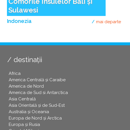
Comorile Insulelor Bali și
Sulawesi
Indonezia
mai departe
desp
destinații
Africa
America Centrală și Caraibe
America de Nord
America de Sud si Antarctica
Asia Centrală
Asia Orientală și de Sud-Est
Australia și Oceania
Europa de Nord și Arctica
Europa și Rusia