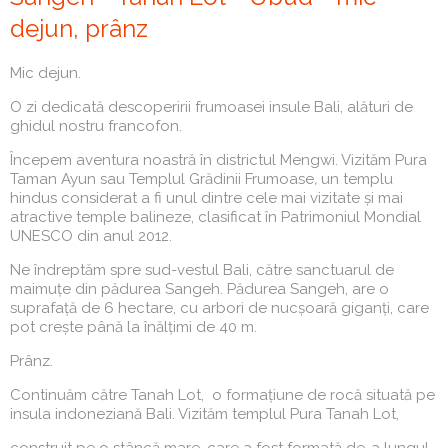
dejun, prânz
Mic dejun.
O zi dedicată descoperirii frumoasei insule Bali, alături de
ghidul nostru francofon.
Începem aventura noastră în districtul Mengwi. Vizităm Pura
Taman Ayun sau Templul Grădinii Frumoase
,
un templu
hindus considerat a fi unul dintre cele mai vizitate și mai
atractive temple balineze, clasificat în Patrimoniul Mondial
UNESCO din anul 2012.
Ne îndreptăm spre sud-vestul Bali, către sanctuarul de
maimuțe din pădurea Sangeh. Pădurea Sangeh, are o
suprafață de 6 hectare, cu arbori de nucșoară giganți, care
pot crește până la înălțimi de 40 m.
Prânz.
Continuăm către Tanah Lot, o formațiune de rocă situată pe
insula indoneziană Bali. Vizităm templul Pura Tanah Lot,
construit pe o stâncă mare, care a fost formată de-a lungul