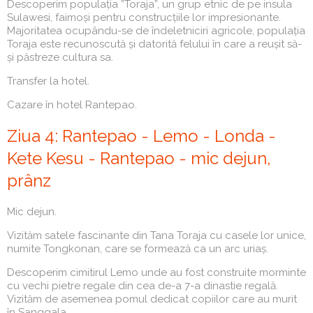
Descoperim populația ”Toraja”, un grup etnic de pe insula
Sulawesi, faimoși pentru construcțiile lor impresionante.
Majoritatea ocupându-se de îndeletniciri agricole, populația
Toraja este recunoscută și datorită felului în care a reușit să-
și păstreze cultura sa.
Transfer la hotel.
Cazare în hotel Rantepao.
Ziua 4: Rantepao - Lemo - Londa -
Kete Kesu - Rantepao - mic dejun,
prânz
Mic dejun.
Vizităm satele fascinante din Tana Toraja cu casele lor unice,
numite Tongkonan, care se formează ca un arc uriaș.
Descoperim cimitirul Lemo unde au fost construite morminte
cu vechi pietre regale din cea de-a 7-a dinastie regală.
Vizităm de asemenea pomul dedicat copiilor care au murit
în Sanggala.