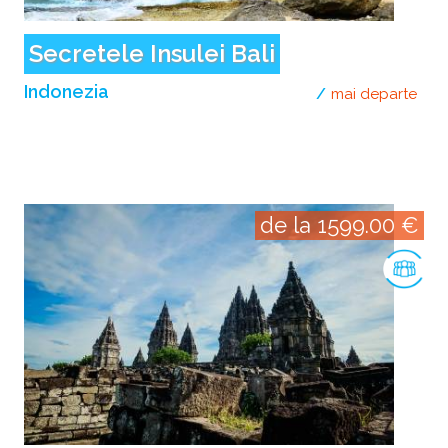
Secretele Insulei Bali
Indonezia
mai departe
desp
de la 1599.00 €