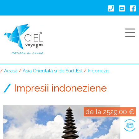
Mergi
la
conţinutul
principal
Acasă
Asia Orientală și de Sud-Est
Indonezia
Breadcrumb
Impresii indoneziene
de la 2529.00 €