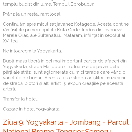
templu budist din lume, Templul Borobudur.
Prânz la un restaurant local.
Continuăm spre micul sat javanez Kotagede. Acesta conține
rămășițele primei capitale Kota Gede, tradus din javaneză
Marele Oraș, ale Sultanatului Mataram, înființat în secolul al
XVI-lea.
Ne întoarcem la Yogyakarta.
După-masa liberă în cel mai important cartier de afaceri din
Yogyakarta, strada Malioboro. Trotuarele de pe ambele
părți ale străzii sunt aglomerate cu mici tarabe care vând o
varietate de bunuri. Aceasta este strada artiștilor, muzicieni
de stradă, pictori și alți artiști își expun creațiile pe această
arteră.
Transfer la hotel.
Cazare în hotel Yogyakarta.
Ziua 9: Yogyakarta - Jombang - Parcul
Național Bromo Tengger Semeru -