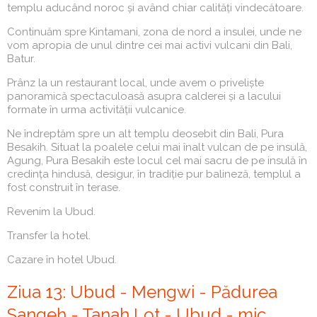
templu aducând noroc și având chiar calități vindecătoare.
Continuăm spre Kintamani, zona de nord a insulei, unde ne
vom apropia de unul dintre cei mai activi vulcani din Bali,
Batur.
Prânz la un restaurant local, unde avem o priveliște
panoramică spectaculoasă asupra calderei și a lacului
formate în urma activității vulcanice.
Ne îndreptăm spre un alt templu deosebit din Bali, Pura
Besakih. Situat la poalele celui mai înalt vulcan de pe insulă,
Agung, Pura Besakih este locul cel mai sacru de pe insulă în
credința hindusă, desigur, în tradiție pur balineză, templul a
fost construit în terase.
Revenim la Ubud.
Transfer la hotel.
Cazare în hotel Ubud.
Ziua 13: Ubud - Mengwi - Pădurea
Sangeh - Tanah Lot - Ubud - mic