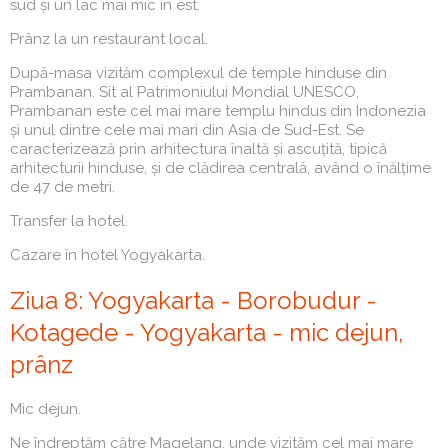
sud și un lac mai mic în est.
Prânz la un restaurant local.
După-masa vizităm complexul de temple hinduse din
Prambanan. Sit al Patrimoniului Mondial UNESCO,
Prambanan este cel mai mare templu hindus din Indonezia
și unul dintre cele mai mari din Asia de Sud-Est. Se
caracterizează prin arhitectura înaltă și ascuțită, tipică
arhitecturii hinduse, și de clădirea centrală, având o înălțime
de 47 de metri.
Transfer la hotel.
Cazare în hotel Yogyakarta.
Ziua 8: Yogyakarta - Borobudur -
Kotagede - Yogyakarta - mic dejun,
prânz
Mic dejun.
Ne îndreptăm către Magelang, unde vizităm cel mai mare