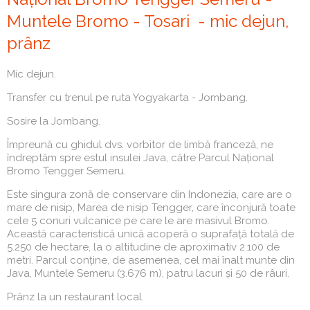
Muntele Bromo - Tosari - mic dejun,
prânz
Mic dejun.
Transfer cu trenul pe ruta Yogyakarta - Jombang.
Sosire la Jombang.
Împreună cu ghidul dvs. vorbitor de limbă franceză, ne
îndreptăm spre estul insulei Java, către Parcul Național
Bromo Tengger Semeru.
Este singura zonă de conservare din Indonezia, care are o
mare de nisip, Marea de nisip Tengger, care înconjură toate
cele 5 conuri vulcanice pe care le are masivul Bromo.
Această caracteristică unică acoperă o suprafață totală de
5.250 de hectare, la o altitudine de aproximativ 2.100 de
metri. Parcul conține, de asemenea, cel mai înalt munte din
Java, Muntele Semeru (3.676 m), patru lacuri și 50 de râuri.
Prânz la un restaurant local.