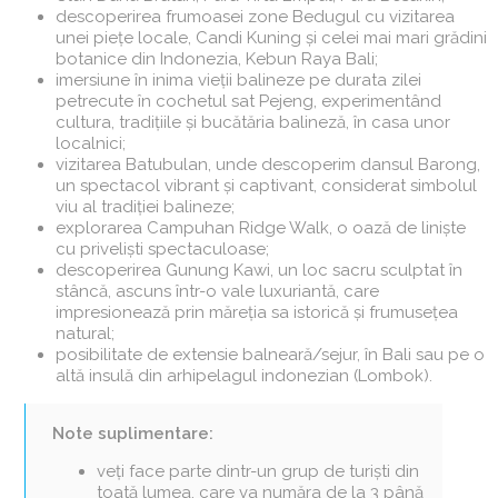
descoperirea frumoasei zone Bedugul cu vizitarea
unei piețe locale, Candi Kuning și celei mai mari grădini
botanice din Indonezia, Kebun Raya Bali;
imersiune în inima vieții balineze pe durata zilei
petrecute în cochetul sat Pejeng, experimentând
cultura, tradițiile și bucătăria balineză, în casa unor
localnici;
vizitarea Batubulan, unde descoperim dansul Barong,
un spectacol vibrant și captivant, considerat simbolul
viu al tradiției balineze;
explorarea Campuhan Ridge Walk, o oază de liniște
cu priveliști spectaculoase;
descoperirea Gunung Kawi, un loc sacru sculptat în
stâncă, ascuns într-o vale luxuriantă, care
impresionează prin măreția sa istorică și frumusețea
natural;
posibilitate de extensie balneară/sejur, în Bali sau pe o
altă insulă din arhipelagul indonezian (Lombok).
Note suplimentare:
veți face parte dintr-un grup de turiști din
toată lumea, care va număra de la 3 până