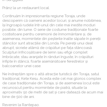
Prânz la un restaurant local.
Continuăm în impresionanta regiune Toraja, unde
descoperim că oamenii acestor locuri, și anume nobilimea,
își îngroapă rudele într-unul din cele mai inedite moduri
posibile, din lume. O serie de costume tradiționale foarte
costisitoare pentru ceremonii de înmormântare și, de
asemenea, mormintele din peșterile înalte săpate în pereții
stâncilor sunt atracțiile din Londa. Pe pereții unui deal
abrupt, sicriele atârnă de crăpături pe fața stâncoasă.
Sculpturi înfricoșătoare de lemn sau efigii complet
îmbrăcate, stau aranjate în rânduri înguste, în crăpături
înfipte în stâncă, foarte asemănătoare ferestrelor și
balcoanelor unei case.
Ne îndreptăm spre o altă atracție turistică din Toraja, satul
tradițional, Kete Kesu. Acesta este cel mai glorios complex
de case tradiționale din Toraja, și de asemenea locul este
recunoscut pentru mormintele de piatră, situate la
aproximativ 50 de metri de sat și care datează de acum mai
bine de 500 de ani.
Revenim la Rantepao.