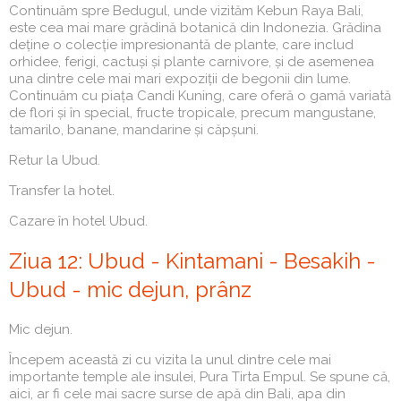
Continuăm spre Bedugul, unde vizităm Kebun Raya Bali,
este cea mai mare grădină botanică din Indonezia. Grădina
deține o colecție impresionantă de plante, care includ
orhidee, ferigi, cactuși și plante carnivore, și de asemenea
una dintre cele mai mari expoziții de begonii din lume.
Continuăm cu piața Candi Kuning, care oferă o gamă variată
de flori și în special, fructe tropicale, precum mangustane,
tamarilo, banane, mandarine și căpșuni.
Retur la Ubud.
Transfer la hotel.
Cazare în hotel Ubud.
Ziua 12: Ubud - Kintamani - Besakih -
Ubud - mic dejun, prânz
Mic dejun.
Începem această zi cu vizita la unul dintre cele mai
importante temple ale insulei, Pura Tirta Empul. Se spune că,
aici, ar fi cele mai sacre surse de apă din Bali, apa din