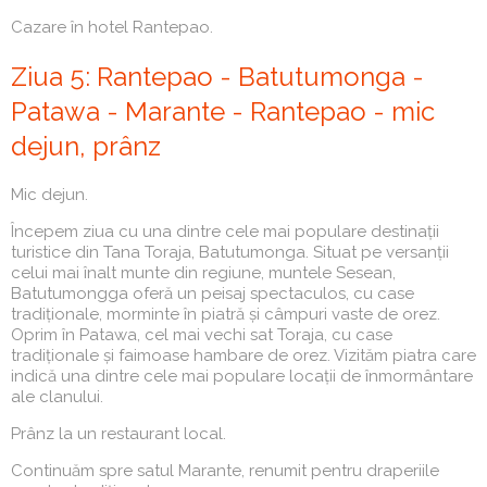
Cazare în hotel Rantepao.
Ziua 5: Rantepao - Batutumonga -
Patawa - Marante - Rantepao - mic
dejun, prânz
Mic dejun.
Începem ziua cu una dintre cele mai populare destinații
turistice din Tana Toraja, Batutumonga. Situat pe versanții
celui mai înalt munte din regiune, muntele Sesean,
Batutumongga oferă un peisaj spectaculos, cu case
tradiționale, morminte în piatră și câmpuri vaste de orez.
Oprim în Patawa, cel mai vechi sat Toraja, cu case
tradiționale și faimoase hambare de orez. Vizităm piatra care
indică una dintre cele mai populare locații de înmormântare
ale clanului.
Prânz la un restaurant local.
Continuăm spre satul Marante, renumit pentru draperiile