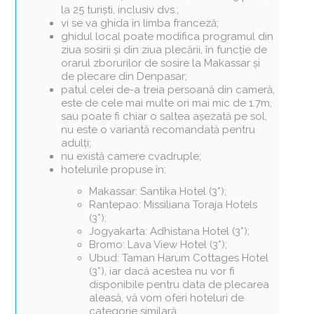
la 25 turiști, inclusiv dvs.;
vi se va ghida în limba franceză;
ghidul local poate modifica programul din
ziua sosirii și din ziua plecării, în funcție de
orarul zborurilor de sosire la Makassar și
de plecare din Denpasar;
patul celei de-a treia persoană din cameră,
este de cele mai multe ori mai mic de 1.7m,
sau poate fi chiar o saltea așezată pe sol,
nu este o variantă recomandată pentru
adulți;
nu există camere cvadruple;
hotelurile propuse în:
Makassar: Santika Hotel (3*);
Rantepao: Missiliana Toraja Hotels
(3*);
Jogyakarta: Adhistana Hotel (3*);
Bromo: Lava View Hotel (3*);
Ubud: Taman Harum Cottages Hotel
(3*), iar dacă acestea nu vor fi
disponibile pentru data de plecarea
aleasă, vă vom oferi hoteluri de
categorie similară.