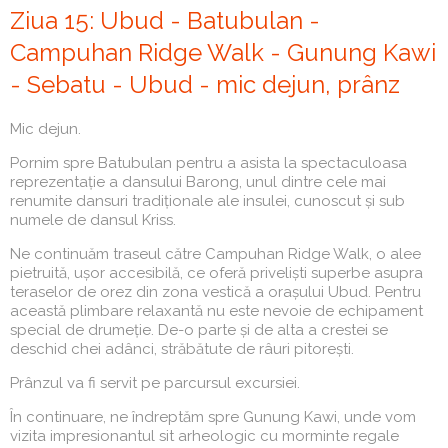
Ziua 15: Ubud - Batubulan -
Campuhan Ridge Walk - Gunung Kawi
- Sebatu - Ubud - mic dejun, prânz
Mic dejun.
Pornim spre Batubulan pentru a asista la spectaculoasa
reprezentație a dansului Barong, unul dintre cele mai
renumite dansuri tradiționale ale insulei, cunoscut și sub
numele de dansul Kriss.
Ne continuăm traseul către Campuhan Ridge Walk, o alee
pietruită, ușor accesibilă, ce oferă priveliști superbe asupra
teraselor de orez din zona vestică a orașului Ubud. Pentru
această plimbare relaxantă nu este nevoie de echipament
special de drumeție. De-o parte și de alta a crestei se
deschid chei adânci, străbătute de râuri pitorești.
Prânzul va fi servit pe parcursul excursiei.
În continuare, ne îndreptăm spre Gunung Kawi, unde vom
vizita impresionantul sit arheologic cu morminte regale