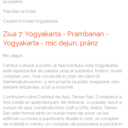
academic.
Transfer la hotel.
Cazare în hotel Yogyakarta.
Ziua 7: Yogyakarta - Prambanan -
Yogyakarta - mic dejun, prânz
Mic dejun.
Centrul cultural și politic al fascinantului oraș Yogyakarta,
este reprezentat de palatul uriaș al sultanilor, Kraton. Acest
complex unic, fost construită în 1756 de către Sri
Hamengkubuwono, și are propria sa piață, magazine, mici
ateliere artizanale, școli și moschei.
Continuăm către Castelul de Apă, Taman Sari. Complexul a
fost odată un splendid parc de distracții, cu palate, iazuri și
cursuri de apă, construite între 1758 și 1765. Astăzi, Taman
Sari este format dintr-un număr mare de zone: un lac
artificial cu insule și pavilioane situate în vest, un complex
de scăldat în centru, un complex de pavilioane și piscine în