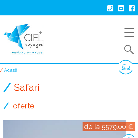
Mergi
la
conţinutul
principal
Search
Acasă
Breadcrumb
Safari
oferte
de la 5579.00 €