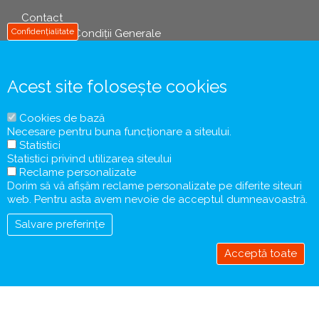
Contact
info
Confidențialitate
Termeni și Condiții Generale
Politica de Prelucrare a Datelor cu Caracter Personal
Informații Precontractuale și Formularul de Informare a
Turistului
Acest site folosește cookies
Contract de Comercializare a Pachetelor de Servicii
Turistice
Cookies de bază
Tichete / Vouchere de Vacanță
Necesare pentru buna funcționare a siteului.
Coronavirus COVID-19
Statistici
Protecția Consumatorului
Statistici privind utilizarea siteului
Reclame personalizate
Dorim să vă afișăm reclame personalizate pe diferite siteuri
web. Pentru asta avem nevoie de acceptul dumneavoastră.
Salvare preferințe
Acceptă toate
Retrage
acceptul
© Copyright 1997-2020 - Ciel Voyages