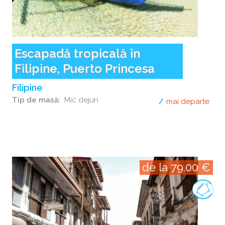
Escapadă tropicală în
Filipine, Puerto Princesa
Filipine
Tip de masă
Mic dejun
mai departe
desp
de la 79.00 €