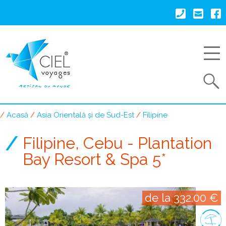
Mergi
la
conţinutul
principal
Search
Acasă
Asia Orientală și de Sud-Est
Filipine
Breadcrumb
Filipine, Cebu - Plantation
Bay Resort & Spa 5*
de la 332.00 €