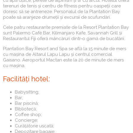
cu apă dulce, perete de alpinism și tir cu arcul. Hotelul oferă
terenuri de tenis și centru de fitness pentru oaspeții care
doresc să se antreneze. Personalul de la Plantation Bay
poate să aranjeze drumeții și excursii de scufundări.
Cele patru restaurante premiate de la Resort Plantation Bay
sunt Palermo Café Bar, Kilimanjaro Kafe, Savannah Grill și
Restaurantul Fiji oferă mâncăruri dintr-o gamă de bucătării.
Plantation Bay Resort and Spa se află la 15 minute de mers
cu mașina de Altarul Lapu Lapu și centrul comercial
Gaisano. Aeroportul Mactan este la 20 de minute de mers
cu mașina.
Facilități hotel:
Babysitting;
Bar;
Bar piscină;
Bibliotecă;
Coffee shop;
Concierge;
Curățătorie uscată;
Depozitare bagaje;