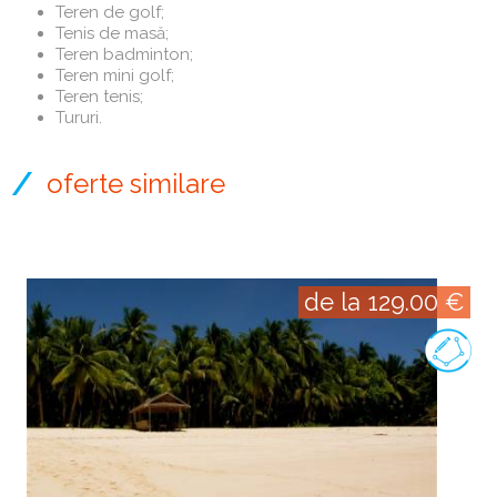
Teren de golf;
Tenis de masă;
Teren badminton;
Teren mini golf;
Teren tenis;
Tururi.
oferte similare
de la 129.00 €