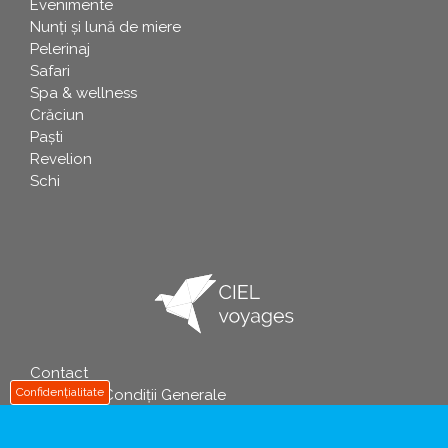
Evenimente
Nunți și lună de miere
Pelerinaj
Safari
Spa & wellness
Crăciun
Paşti
Revelion
Schi
Contact
info
Confidențialitate
Termeni și Condiții Generale
Politica de Prelucrare a Datelor cu Caracter Personal
Informații Precontractuale și Formularul de Informare a