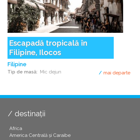
Escapadă tropicală în
Filipine, Ilocos
Filipine
Tip de masă
Mic dejun
mai departe
desp
destinații
Africa
America Centrală și Caraibe