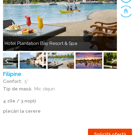
Anterior
Următorul
Hotel Plantation Bay Resort & Spa
Hotel P
Hotel
Hotel
Plantation
Plantati
Bay
Bay
Anterior
Următorul
Resort
Resort
Filipine
&
&
Confort
5*
Spa
Spa
Tip de masă
Mic dejun
4 zile / 3 nopți
plecări la cerere
Solicită ofertă