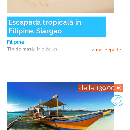
Escapadă tropicală în
Filipine, Siargao
Filipine
Tip de masă
Mic dejun
mai departe
desp
de la 139.00 €