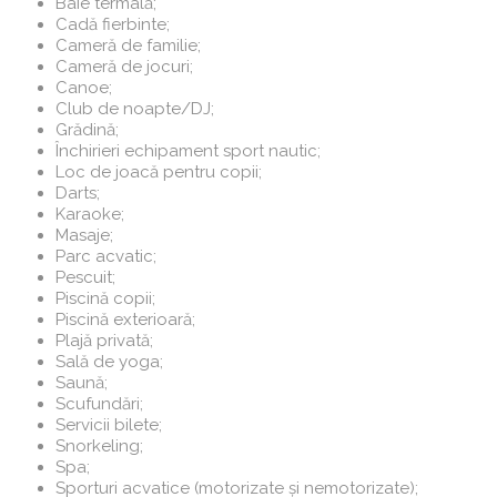
Baie termală;
Cadă fierbinte;
Cameră de familie;
Cameră de jocuri;
Canoe;
Club de noapte/DJ;
Grădină;
Închirieri echipament sport nautic;
Loc de joacă pentru copii;
Darts;
Karaoke;
Masaje;
Parc acvatic;
Pescuit;
Piscină copii;
Piscină exterioară;
Plajă privată;
Sală de yoga;
Saună;
Scufundări;
Servicii bilete;
Snorkeling;
Spa;
Sporturi acvatice (motorizate și nemotorizate);