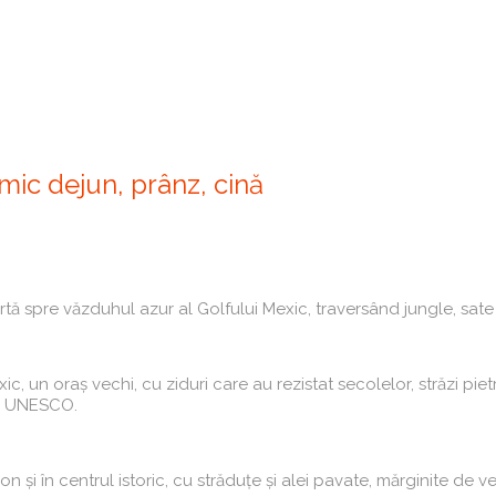
ic dejun, prânz, cină
ă spre văzduhul azur al Golfului Mexic, traversând jungle, sate
c, un oraș vechi, cu ziduri care au rezistat secolelor, străzi piet
ial UNESCO.
în centrul istoric, cu străduțe și alei pavate, mărginite de ve