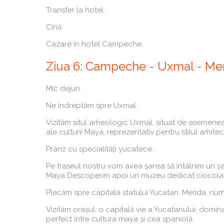
Transfer la hotel.
Cină.
Cazare în hotel Campeche.
Ziua 6: Campeche - Uxmal - Meri
Mic dejun.
Ne îndreptăm spre Uxmal.
Vizităm situl arheologic Uxmal, situat de asemenea
ale culturii Maya, reprezentativ pentru stilul arhi
Prânz cu specialități yucatece.
Pe traseul nostru vom avea șansa să întâlnim un șa
Maya Descoperim apoi un muzeu dedicat ciocolate
Plecăm spre capitala statului Yucatan, Merida, numi
Vizităm orașul, o capitală vie a Yucatanului, domin
perfect între cultura maya și cea spaniolă.