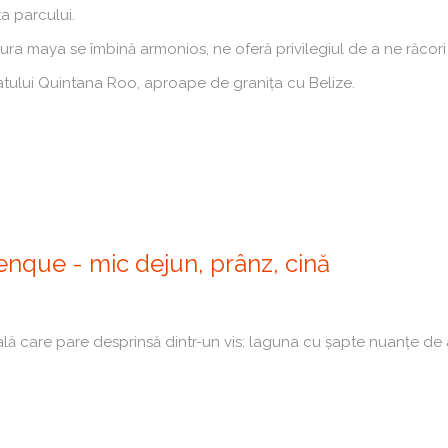
a parcului.
tura maya se îmbină armonios, ne oferă privilegiul de a ne răcori
atului Quintana Roo, aproape de granița cu Belize.
enque - mic dejun, prânz, cină
rală care pare desprinsă dintr-un vis: laguna cu șapte nuanțe de 