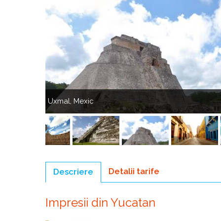
Anterior
Uxmal, Mexic
Uxmal,
Mexic
Anterior
Detalii tarife
Descriere
(tab
activ)
Impresii din Yucatan