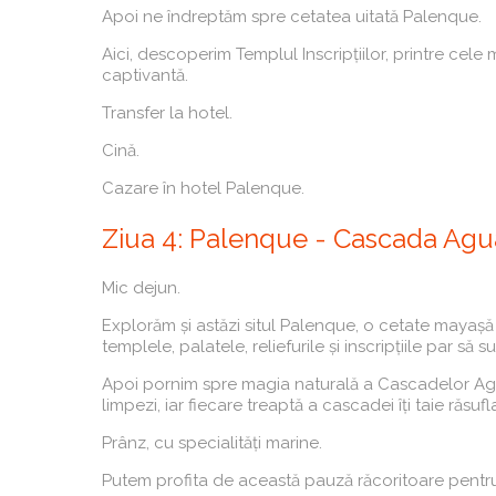
Apoi ne îndreptăm spre cetatea uitată Palenque.
Aici, descoperim Templul Inscripțiilor, printre cel
captivantă.
Transfer la hotel.
Cină.
Cazare în hotel Palenque.
Ziua 4: Palenque - Cascada Agua
Mic dejun.
Explorăm și astăzi situl Palenque, o cetate mayașă 
templele, palatele, reliefurile și inscripțiile par să
Apoi pornim spre magia naturală a Cascadelor Ag
limpezi, iar fiecare treaptă a cascadei îți taie răsuf
Prânz, cu specialități marine.
Putem profita de această pauză răcoritoare pentru 