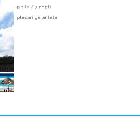
9 zile / 7 nopți
plecări garantate
Următorul
Campeche, Mexic
Campeche,
Mexic
Următorul