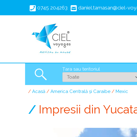
Mergi
0745 204263
daniel.tamasan@ciel-voy
la
conţinutul
principal
Țara sau teritoriul
Search
Acasă
America Centrală și Caraibe
Mexic
Breadcrumb
Impresii din Yucat