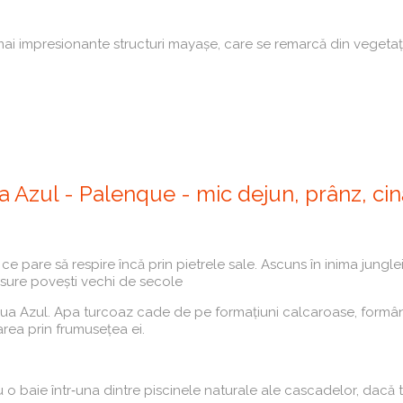
e mai impresionante structuri mayașe, care se remarcă din vegetaț
 Azul - Palenque - mic dejun, prânz, cin
ce pare să respire încă prin pietrele sale. Ascuns în inima jungl
 susure povești vechi de secole
ua Azul. Apa turcoaz cade de pe formațiuni calcaroase, formân
larea prin frumusețea ei.
o baie într‑una dintre piscinele naturale ale cascadelor, dacă 