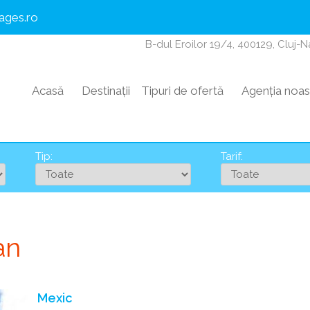
ages.ro
B-dul Eroilor 19/4, 400129, Cluj-
Acasă
Destinații
Tipuri de ofertă
Agenția noas
Tip:
Tarif:
an
Mexic