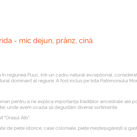
da - mic dejun, prânz, cină
 în regiunea Puuc, într-un cadru natural excepțional, considerat
tectural dominant al regiunii. A fost inclus pe lista Patrimoniulu
man pentru a ne explica importanța tradițiilor ancestrale ale po
i, unde avem ocazia să degustăm diverse sortimente.
t "Orașul Alb".
ate de piețe istorice, case coloniale, piețe meșteșugărești și g