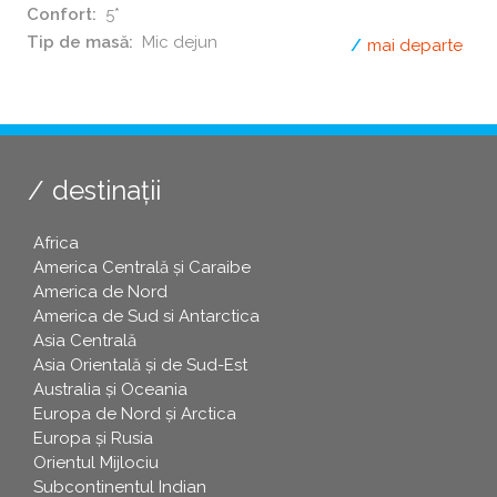
Confort
5*
Tip de masă
Mic dejun
mai departe
desp
destinații
Africa
America Centrală și Caraibe
America de Nord
America de Sud si Antarctica
Asia Centrală
Asia Orientală și de Sud-Est
Australia și Oceania
Europa de Nord și Arctica
Europa și Rusia
Orientul Mijlociu
Subcontinentul Indian