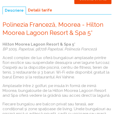
Detalii tarife
Descriere
(tab
activ)
Polinezia Franceză, Moorea - Hilton
Moorea Lagoon Resort & Spa 5*
Hilton Moorea Lagoon Resort & Spa 5*
BP 1005, Papetoai, 98728 Papetoai, Polinezia Franceză
Acest complex de lux oferă bungalouri amplasate printre
flori exotice sau suspendate deasupra unei lagune turcoaz.
Oaspeții au la dispoziție piscină, centru de fitness, teren de
tenis, 3 restaurante și 3 baruri. Wi-Fi este disponibil gratuit la
barul Eimeo și la restaurantul Arii Vahine.
Amplasate între 2 golfuri, pe insula în formă de inimă
Moorea, bungalourile de la Hilton Moorea Lagoon Resort
and Spa oferă vedere la grădină sau acces direct la lagună.
Fiecare bungalou are balcon privat sau terasă, aer
condiționat și zone spațioase de living. Unele bungalouri au
piscină mică și adâncă privată, cadă cu picioare sau masă