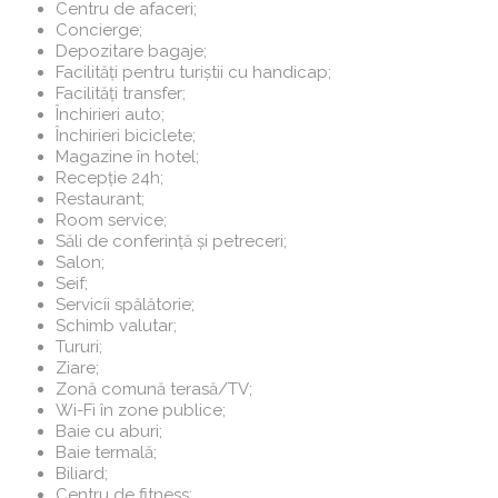
Centru de afaceri;
Concierge;
Depozitare bagaje;
Facilități pentru turiștii cu handicap;
Facilități transfer;
Închirieri auto;
Închirieri biciclete;
Magazine în hotel;
Recepție 24h;
Restaurant;
Room service;
Săli de conferință și petreceri;
Salon;
Seif;
Servicii spălătorie;
Schimb valutar;
Tururi;
Ziare;
Zonă comună terasă/TV;
Wi-Fi în zone publice;
Baie cu aburi;
Baie termală;
Biliard;
Centru de fitness;