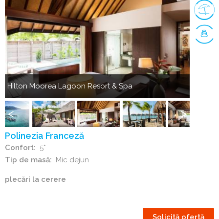
Anterior
Următorul
Hilton Moorea Lagoon Resort & Spa
Hilton 
Hilton
Hilton
Moorea
Moorea
Lagoon
Lagoon
Anterior
Următorul
Resort
Resort
Polinezia Franceză
&
&
Confort
5*
Spa
Spa
Tip de masă
Mic dejun
plecări la cerere
Solicită ofertă