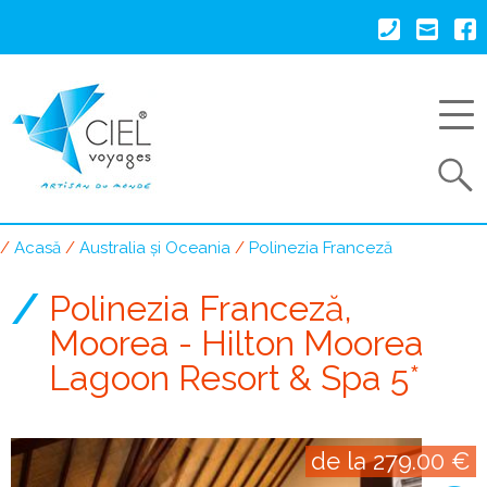
Mergi
la
conţinutul
principal
Search
Acasă
Australia și Oceania
Polinezia Franceză
Breadcrumb
Polinezia Franceză,
Moorea - Hilton Moorea
Lagoon Resort & Spa 5*
de la 279.00 €