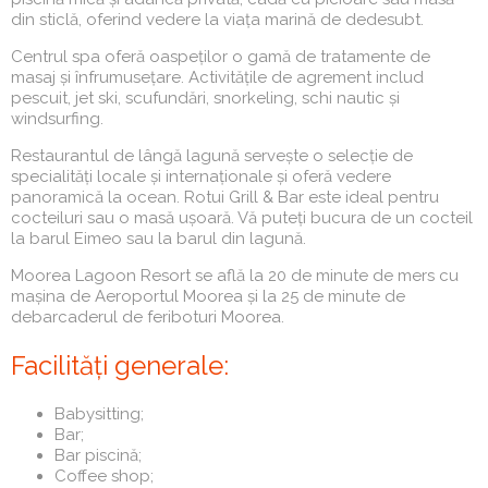
din sticlă, oferind vedere la viața marină de dedesubt.
Centrul spa oferă oaspeților o gamă de tratamente de
masaj și înfrumusețare. Activitățile de agrement includ
pescuit, jet ski, scufundări, snorkeling, schi nautic și
windsurfing.
Restaurantul de lângă lagună servește o selecție de
specialități locale și internaționale și oferă vedere
panoramică la ocean. Rotui Grill & Bar este ideal pentru
cocteiluri sau o masă ușoară. Vă puteți bucura de un cocteil
la barul Eimeo sau la barul din lagună.
Moorea Lagoon Resort se află la 20 de minute de mers cu
mașina de Aeroportul Moorea și la 25 de minute de
debarcaderul de feriboturi Moorea.
Facilități generale:
Babysitting;
Bar;
Bar piscină;
Coffee shop;