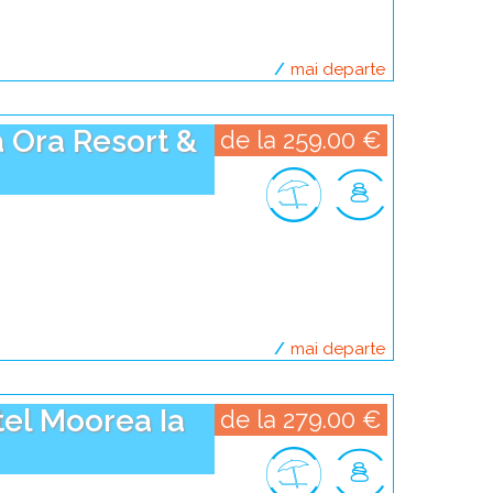
mai departe
despre poline
a Ora Resort &
de la 259.00 €
mai departe
despre polinez
tel Moorea Ia
de la 279.00 €