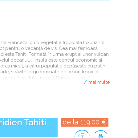
ezia Franceză, cu o vegetaţie tropicală luxuriantă,
ct pentru o vacanţă de vis. Cea mai faimoasă
Insula Moorea
Insula
sud este Tahiti. Formată în urma erupţiei unor vulcani
velul oceanului, insula este centrul economic şi
un oraş micuţ, a cărui populaţie depăşeşte cu puţin
rte, străzile largi dominate de arbori tropicali
oraş pot fi vizitate muzeul Gauguin, parcul
mai multe
a tradiţională, sau pot fi achiziţionate diverse
coici. Există cinci motive principale pentru care şi
tică: arta şi meşteşugurile, cultura, diving-ul, multi
idien Tahiti
de la 119.00 €