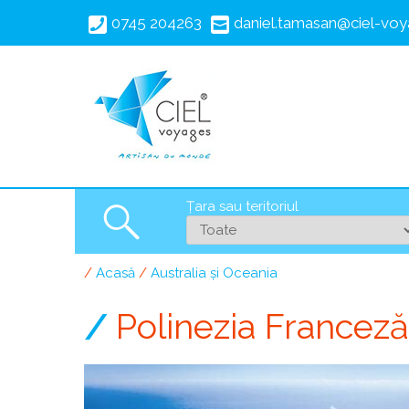
Mergi
0745 204263
daniel.tamasan@ciel-voy
la
conţinutul
principal
Țara sau teritoriul
Search
Acasă
Australia și Oceania
Breadcrumb
Polinezia Franceză