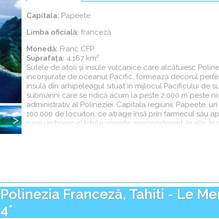
(tab
activ)
Capitala:
Papeete
Limba oficial
ă:
franceză
Următorul
Monedă:
Franc CFP
Suprafaţa:
4.167 km²
Sutele de atoli şi insule vulcanice care alcătuiesc Polin
înconjurate de oceanul Pacific, formează decorul perfe
insulă din arhipeleagul situat în mijlocul Pacificului de 
Bora Bora.
submarini care se ridică acum la peste 2.000 m peste ni
administrativ al Polineziei. Capitala regiunii, Papeete, 
100.000 de locuitori, ce atrage însă prin farmecul său apa
care umbresc clădirile vopsite, preponderent, în alb. În 
Următorul
Bougainville, catedrala Notre-Dame din Papeete sau piaţ
suveniruri, produse de artizanat, bijuterii din perle sau s
prin care Polinezia Franceză excelează ca destinaţie turis
culturalitatea, bungalow-rile şi perlele.
Polinezia Franceză, Tahiti - Le Mer
4*