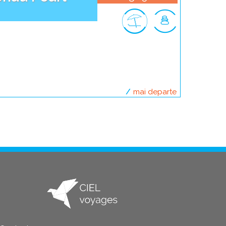
mai departe
despre polinez