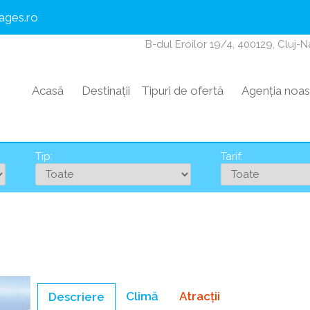
ages.ro
B-dul Eroilor 19/4, 400129, Cluj-
Acasă
Destinații
Tipuri de ofertă
Agenția noas
Tip:
Tarif:
Climă
Atracții
Descriere