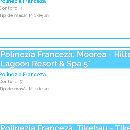
Polinezia Franceză
Confort
4*
Tip de masă
Mic dejun
Polinezia Franceză, Moorea - Hil
Lagoon Resort & Spa 5*
Polinezia Franceză
Confort
5*
Tip de masă
Mic dejun
Polinezia Franceză, Tikehau - Tik