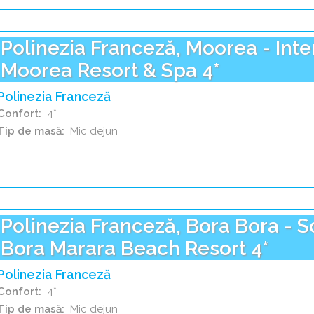
Polinezia Franceză, Moorea - Inte
Moorea Resort & Spa 4*
Polinezia Franceză
Confort
4*
Tip de masă
Mic dejun
Polinezia Franceză, Bora Bora - So
Bora Marara Beach Resort 4*
Polinezia Franceză
Confort
4*
Tip de masă
Mic dejun