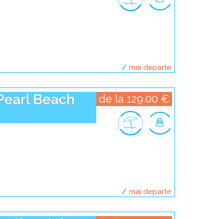
mai departe
despre polinezi
 Pearl Beach
de la 129.00 €
mai departe
despre polinez