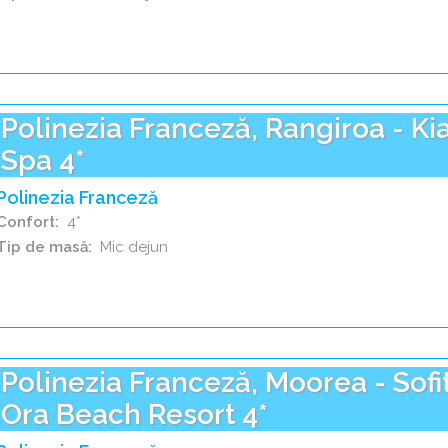
Polinezia Franceză, Rangiroa - Ki
Spa 4*
Polinezia Franceză
Confort
4*
Tip de masă
Mic dejun
Polinezia Franceză, Moorea - Sofi
Ora Beach Resort 4*