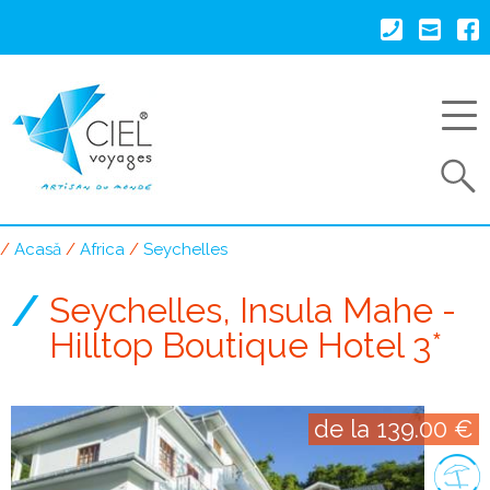
Mergi
la
conţinutul
principal
Search
Acasă
Africa
Seychelles
Breadcrumb
Seychelles, Insula Mahe -
Hilltop Boutique Hotel 3*
de la 139.00 €