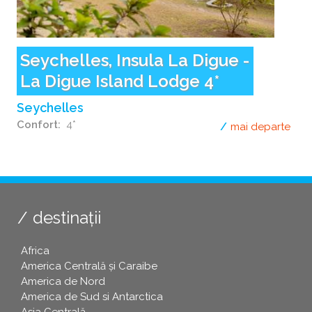
Seychelles, Insula La Digue -
La Digue Island Lodge 4*
Seychelles
Confort
4*
mai departe
desp
destinații
Africa
America Centrală și Caraibe
America de Nord
America de Sud si Antarctica
Asia Centrală