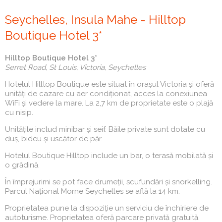
(tab
activ)
Seychelles, Insula Mahe - Hilltop
Boutique Hotel 3*
Hilltop Boutique Hotel 3*
Serret Road, St Louis, Victoria, Seychelles
Hotelul Hilltop Boutique este situat în orașul Victoria și oferă
unități de cazare cu aer condiționat, acces la conexiunea
WiFi și vedere la mare. La 2,7 km de proprietate este o plajă
cu nisip.
Unitățile includ minibar și seif. Băile private sunt dotate cu
duș, bideu și uscător de păr.
Hotelul Boutique Hilltop include un bar, o terasă mobilată și
o grădină.
În împrejurimi se pot face drumeții, scufundări și snorkelling.
Parcul Național Morne Seychelles se află la 14 km.
Proprietatea pune la dispoziție un serviciu de închiriere de
autoturisme. Proprietatea oferă parcare privată gratuită.