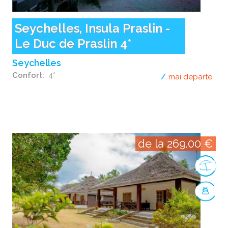
Seychelles, Insula Praslin -
Le Duc de Praslin 4*
Seychelles
Confort
4*
mai departe
desp
de la 269.00 €