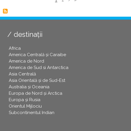
Pagina
1
Page
2
Pagina
›
Ultima
»
curentă
Paginare
următoare
pagină
destinații
Africa
America Centrală și Caraibe
America de Nord
America de Sud si Antarctica
Asia Centrală
Asia Orientală și de Sud-Est
Australia și Oceania
Europa de Nord și Arctica
Europa și Rusia
Orientul Mijlociu
Subcontinentul Indian