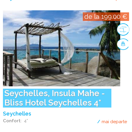
de la 199.00 €
Seychelles, Insula Mahe -
Bliss Hotel Seychelles 4*
Seychelles
Confort
4*
mai departe
de