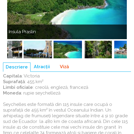
Anterior
Următ
Insula Praslin
Ca
Anterior
Următ
Atracții
Viză
Descriere
(tab
Capitala
: Victoria
activ)
Suprafaţă
: 455 km²
Limbi oficiale
: creolă, engleză, franceză
Moneda
: rupie seychelleză
Seychelles este formată din 115 insule care ocupă o
suprafaţă de 455 km² în vestul Oceanului Indian. Un
arhipelag de frumuseţi legendare situate între 4 şi 10 grade
sud de Ecuador la 480 km de coasta africană. Din cele 115
insule 41 de constituie cele mai vechi insule din granit în
timp ce celelalte 74 formează atoli şi bariere de corali în