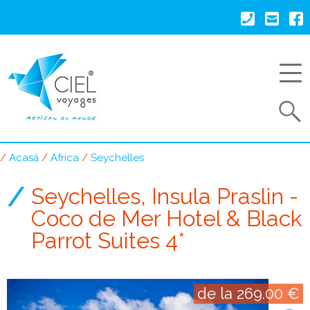
Mergi
la
conţinutul
principal
Search
Acasă
Africa
Seychelles
Breadcrumb
Seychelles, Insula Praslin -
Coco de Mer Hotel & Black
Parrot Suites 4*
de la 269.00 €