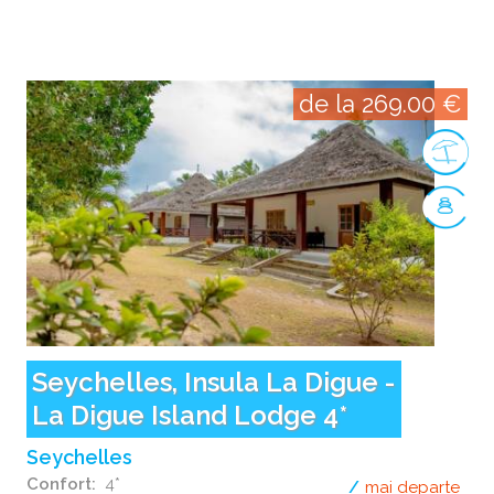
de la 269.00 €
Seychelles, Insula La Digue -
La Digue Island Lodge 4*
Seychelles
Confort
4*
mai departe
desp