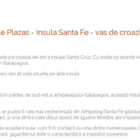
le Plazas - Insula Santa Fe - vas de croaz
uate pe coasta de est a insulei Santa Cruz. Cu toate că aceste in
din Galapagos.
ci decât cele situate pe alte insule.
n partea de sud-est a arhipelagului Galapagos, această insulă a 
 Fe, ar putea fi cea mai veche insulă din Arhipelag.Santa Fe gă
ez, și una dintre cele două specii de iguane terestre ale insulelo
 acestei insule, vom fi în contact cu una dintre numeroasele co
ră: gigantismul este o caracteristică a insulelor oceanice.