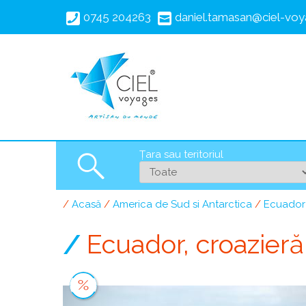
Mergi
0745 204263
daniel.tamasan@ciel-voy
la
conţinutul
principal
Țara sau teritoriul
Search
Acasă
America de Sud si Antarctica
Ecuador
Breadcrumb
Ecuador, croazieră