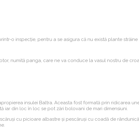
rintr-o inspecție, pentru a se asigura că nu există plante străin
otor, numită panga, care ne va conduce la vasul nostru de cr
apropierea insulei Baltra. Aceasta fost formată prin ridicarea un
ată iar din loc în loc se pot zări bolovani de mari dimensiuni.
scăruși cu picioare albastre și pescăruși cu coadă de rândunic
ne.