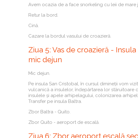
Avem ocazia de a face snorkeling cu leii de mare juc
Retur la bord.
Cină.
Cazare la bordul vasului de croazieră.
Ziua 5: Vas de croazieră - Insula
mic dejun
Mic dejun.
Pe insula San Cristobal, în cursul dimineții vom vi
vulcanică a insulelor, îndepărtarea lor stăruitoare
insulele și apele arhipelagului, colonizarea arhipelag
Transfer pe insula Baltra.
Zbor Baltra - Quito.
Zbor Quito - aeroport de escală.
Ziua 6: Zbor aeroport escală se