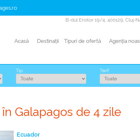
ages.ro
B-dul Eroilor 19/4, 400129, Cluj-
Acasă
Destinații
Tipuri de ofertă
Agenția noas
Tip:
Tarif:
 în Galapagos de 4 zile
Ecuador