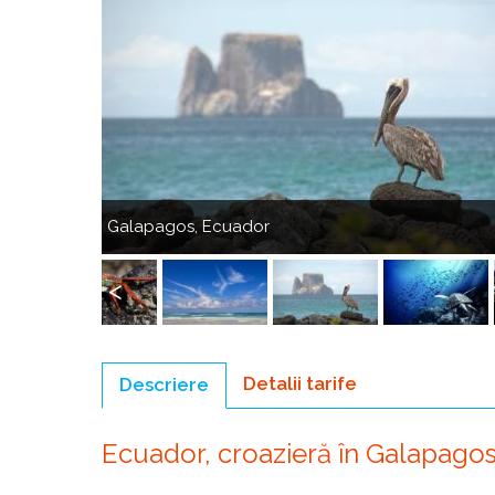
Anterior
Galapagos, Ecuador
Galapagos,
Ecuador
Anterior
Detalii tarife
Descriere
(tab
activ)
Ecuador, croazieră în Galapagos