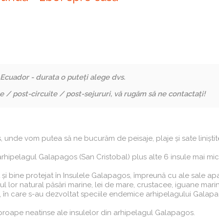
n Ecuador -
durata o puteți alege dvs.
e / post-circuite / post-sejururi, vă rugăm să ne contactați!
nde vom putea să ne bucurăm de peisaje, plaje și sate liniștite
n arhipelagul Galapagos (San Cristobal) plus alte 6 insule mai mi
și bine protejat în Insulele Galapagos, împreună cu ale sale ap
 lor natural păsări marine, lei de mare, crustacee, iguane marin
, în care s-au dezvoltat speciile endemice arhipelagului Galap
proape neatinse ale insulelor din arhipelagul Galapagos.