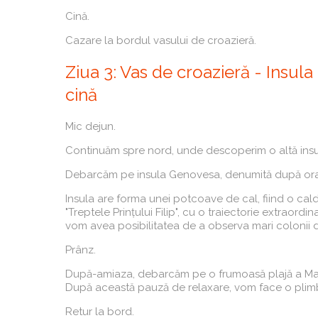
Cină.
Cazare la bordul vasului de croazieră.
Ziua 3: Vas de croazieră - Insul
cină
Mic dejun.
Continuăm spre nord, unde descoperim o altă insu
Debarcăm pe insula Genovesa, denumită după orașul
Insula are forma unei potcoave de cal, fiind o cal
"Treptele Prințului Filip", cu o traiectorie extraor
vom avea posibilitatea de a observa mari colonii d
Prânz.
După-amiaza, debarcăm pe o frumoasă plajă a Marelu
După această pauză de relaxare, vom face o plimba
Retur la bord.