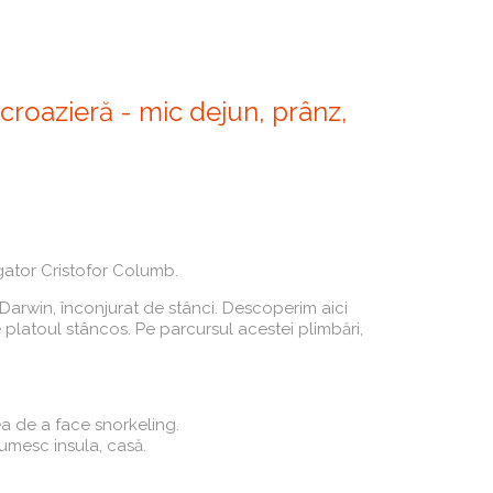
croazieră - mic dejun, prânz,
gator Cristofor Columb.
 Darwin, înconjurat de stânci. Descoperim aici
e platoul stâncos. Pe parcursul acestei plimbări,
a de a face snorkeling.
umesc insula, casă.