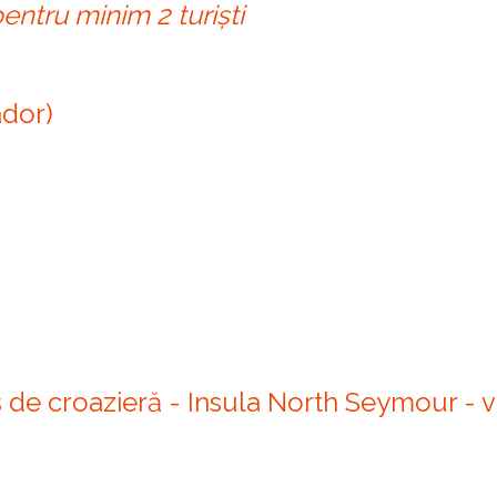
pentru minim 2 turiști
ador)
as de croazieră - Insula North Seymour - 