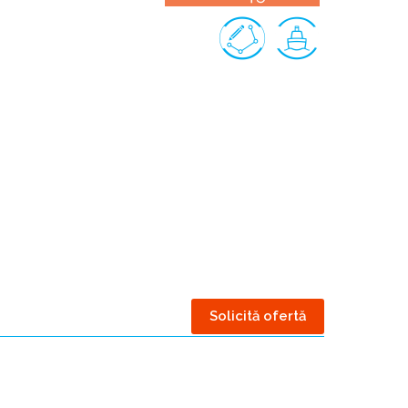
Galapagos, Ecuador
v
Galapagos,
v
Ecuador
Solicită ofertă