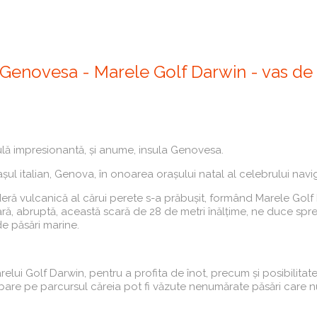
a Genovesa - Marele Golf Darwin - vas de 
lă impresionantă, și anume, insula Genovesa.
 italian, Genova, în onoarea orașului natal al celebrului navi
deră vulcanică al cărui perete s-a prăbușit, formând Marele Golf
dinară, abruptă, această scară de 28 de metri înălțime, ne duce spr
e păsări marine.
i Golf Darwin, pentru a profita de înot, precum și posibilitate
re pe parcursul căreia pot fi văzute nenumărate păsări care n