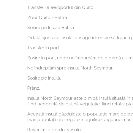
Transfer la aeroportul din Quito.
Zbor Quito - Baltra.
Sosire pe Insula Baltra.
Odată ajuns pe insulă, pasagerii trebuie să treacă p
Transfer în port.
Sosire în port, unde ne îmbarcăm pe o barcă cu m
Ne îndreptăm spre insula North Seymour.
Sosire pe insulă.
Prânz.
Insula North Seymour este o mică insulă situată în 
fiind acoperită de puțină vegetație, fiind relativ pl
Această insulă găzduiește o populație mare de pe
mari populații de fregate magnifice și iguane mari
Revenim la bordul vasului.