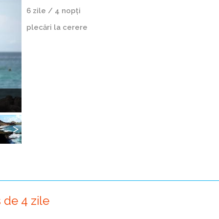
6 zile / 4 nopți
plecări la cerere
Următorul
Galapagos, Ecuador
Galapagos,
Ecuador
Următorul
 de 4 zile