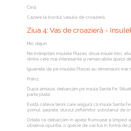
Cină.
Cazare la bordul vasului de croazieră.
Ziua 4: Vas de croazieră - Insule
Mic dejun.
Ne îndreptăm insulele Plazas, două insule mici, sit
dintre cele mai interesante și remarcabile specii 
Iguanele de pe insulele Plazas au dimensiuni mai mi
Prânz.
După-amiaza, debarcăm pe insula Santa Fe. Situată î
parte plată.
Există câteva teorii care asigură că insula Santa
șoimul, șarpele, sturzul zeflemitor, șobolanul de or
Odată ce debarcăm în apele frumoase și limpezi ale
observa opuntia, o specie de cactus în formă de pa