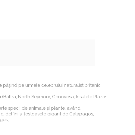
 pășind pe urmele celebrului naturalist britanic,
ci (Baltra, North Seymour, Genovesa, Insulele Plazas
arte specii de animale și plante, având
e, delfini și țestoasele gigant de Galapagos;
agos;