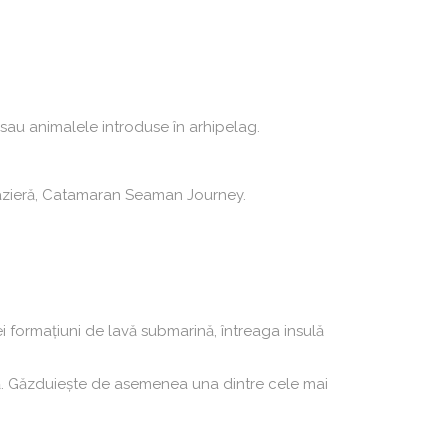
e sau animalele introduse în arhipelag.
oazieră, Catamaran Seaman Journey.
ei formațiuni de lavă submarină, întreaga insulă
ă. Găzduiește de asemenea una dintre cele mai