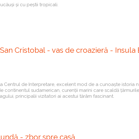
ăuși și cu peștii tropicali.
 San Cristobal - vas de croazieră - Insula 
zita Centrul de Interpretare, excelent mod de a cunoaște istoria 
 de continentul sudamerican, curenții marini care scaldă țărmuril
ului, principalii vizitatori ai acestui tărâm fascinant.
cundă - zbor spre casă