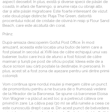
aspect deosebit. În plus, există și diverse specii de păsări de
coastă, în afară de flamingo, și anume rața cu obrajii albi,
dar și alte păsări migratoare. Este foarte interesant de văzut
cele două plaje distincte: Plaja The Green, datorită
procentului ridicat de cristale de olivină în nisip și Flour Sand
Beach, care este alcătuită din coral.
Prânz.
După-amiaza descoperim Golful Post Office. În mod
amuzant, aceasta este locația unui butoi de lemn care a
fost plasat în secolul al XVIII-lea de către echipajul unui vas
balenier, butoi care încă de atunci a fost folosit de către
marinari și turiști pe post de oficiu poștal. Ideea este de a
duce scrisori sau cărți poștale la destinație, în persoană. În
plus, acest sit a fost zona de așezare pentru unii dintre primii
coloniști.
Vom continua spre nordul insulei și mergem către un punct
de promontoriu pentru a ne bucura de o frumoasă vedere
de la Mirador de la Baronesa. Se spune că baronesei Eloisa
Von Wagner i-a plăcut acest loc și a petrecut câteva ore
privind în zare. La câțiva pași (30 m) se află ruinele a ceea ce
este cunoscută drept casa ei. Din acest punct de belvedere,