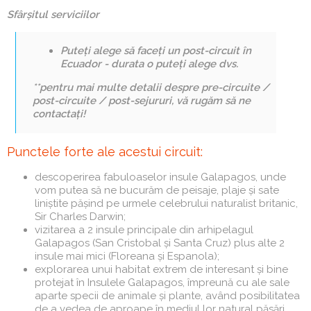
Sfârșitul serviciilor
Puteți alege să faceți un post-circuit în
Ecuador -
durata o puteți alege dvs.
**pentru mai multe detalii despre pre-circuite /
post-circuite / post-sejururi, vă rugăm să ne
contactați!
Punctele forte ale acestui circuit:
descoperirea fabuloaselor insule Galapagos, unde
vom putea să ne bucurăm de peisaje, plaje și sate
liniștite pășind pe urmele celebrului naturalist britanic,
Sir Charles Darwin;
vizitarea a 2 insule principale din arhipelagul
Galapagos (San Cristobal și Santa Cruz) plus alte 2
insule mai mici (Floreana și Espanola);
explorarea unui habitat extrem de interesant și bine
protejat în Insulele Galapagos, împreună cu ale sale
aparte specii de animale și plante, având posibilitatea
de a vedea de aproape în mediul lor natural păsări