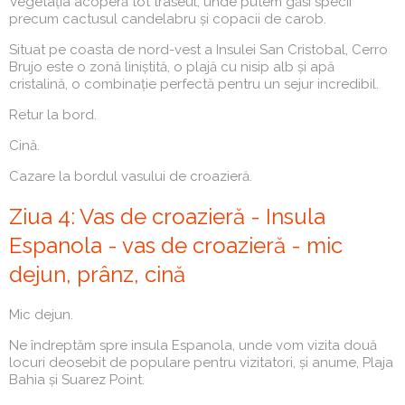
Vegetația acoperă tot traseul, unde putem găsi specii
precum cactusul candelabru și copacii de carob.
Situat pe coasta de nord-vest a Insulei San Cristobal, Cerro
Brujo este o zonă liniștită, o plajă cu nisip alb și apă
cristalină, o combinație perfectă pentru un sejur incredibil.
Retur la bord.
Cină.
Cazare la bordul vasului de croazieră.
Ziua 4: Vas de croazieră - Insula
Espanola - vas de croazieră - mic
dejun, prânz, cină
Mic dejun.
Ne îndreptăm spre insula Espanola, unde vom vizita două
locuri deosebit de populare pentru vizitatori, și anume, Plaja
Bahia și Suarez Point.