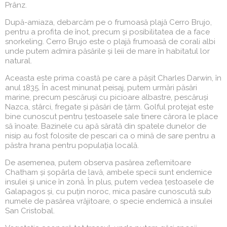
Prânz.
După-amiaza, debarcăm pe o frumoasă plajă Cerro Brujo,
pentru a profita de înot, precum și posibilitatea de a face
snorkeling. Cerro Brujo este o plajă frumoasă de corali albi
unde putem admira păsările și leii de mare în habitatul lor
natural.
Aceasta este prima coastă pe care a pășit Charles Darwin, în
anul 1835. În acest minunat peisaj, putem urmări păsări
marine, precum pescăruși cu picioare albastre, pescăruși
Nazca, stârci, fregate și păsări de țărm. Golful protejat este
bine cunoscut pentru țestoasele sale tinere cărora le place
să înoate. Bazinele cu apă sărată din spatele dunelor de
nisip au fost folosite de pescari ca o mină de sare pentru a
păstra hrana pentru populația locală.
De asemenea, putem observa pasărea zeflemitoare
Chatham și șopârla de lavă, ambele specii sunt endemice
insulei și unice în zonă. În plus, putem vedea țestoasele de
Galapagos și, cu puțin noroc, mica pasăre cunoscută sub
numele de pasărea vrăjitoare, o specie endemică a insulei
San Cristobal.