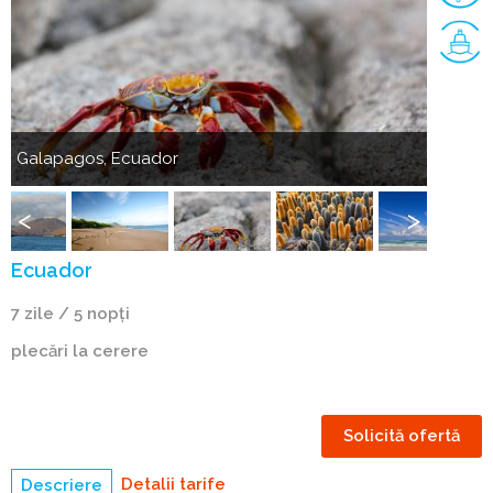
Anterior
Următorul
Galapagos, Ecuador
Galapa
Galapagos,
Galapag
Ecuador
Ecuado
Anterior
Următorul
Ecuador
7 zile / 5 nopți
plecări la cerere
Solicită ofertă
Detalii tarife
Descriere