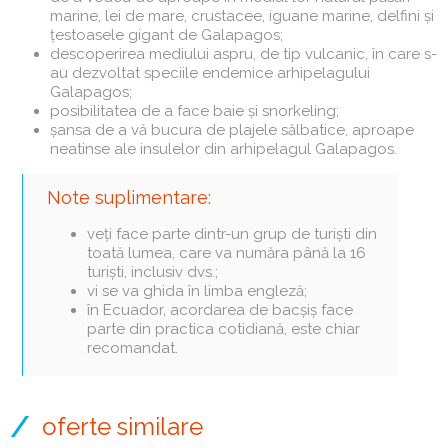
marine, lei de mare, crustacee, iguane marine, delfini și
țestoasele gigant de Galapagos;
descoperirea mediului aspru, de tip vulcanic, în care s-
au dezvoltat speciile endemice arhipelagului
Galapagos;
posibilitatea de a face baie și snorkeling;
șansa de a vă bucura de plajele sălbatice, aproape
neatinse ale insulelor din arhipelagul Galapagos.
Note suplimentare:
veți face parte dintr-un grup de turiști din
toată lumea, care va număra până la 16
turiști, inclusiv dvs.;
vi se va ghida în limba engleză;
în Ecuador, acordarea de bacșiș face
parte din practica cotidiană, este chiar
recomandat.
oferte similare