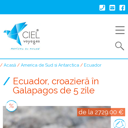
Mergi
la
conţinutul
principal
Search
Acasă
America de Sud si Antarctica
Ecuador
Breadcrumb
Ecuador, croazieră în
Galapagos de 5 zile
de la 2729.00 €