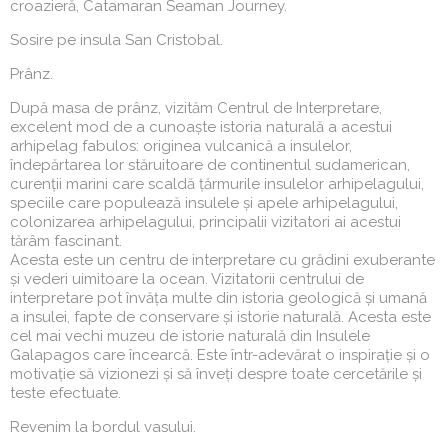
croazieră, Catamaran Seaman Journey.
Sosire pe insula San Cristobal.
Prânz.
După masa de prânz, vizităm Centrul de Interpretare,
excelent mod de a cunoaște istoria naturală a acestui
arhipelag fabulos: originea vulcanică a insulelor,
îndepărtarea lor stăruitoare de continentul sudamerican,
curenții marini care scaldă țărmurile insulelor arhipelagului,
speciile care populează insulele și apele arhipelagului,
colonizarea arhipelagului, principalii vizitatori ai acestui
tărâm fascinant.
Acesta este un centru de interpretare cu grădini exuberante
și vederi uimitoare la ocean. Vizitatorii centrului de
interpretare pot învăța multe din istoria geologică și umană
a insulei, fapte de conservare și istorie naturală. Acesta este
cel mai vechi muzeu de istorie naturală din Insulele
Galapagos care încearcă. Este într-adevărat o inspirație și o
motivație să vizionezi și să înveți despre toate cercetările și
teste efectuate.
Revenim la bordul vasului.