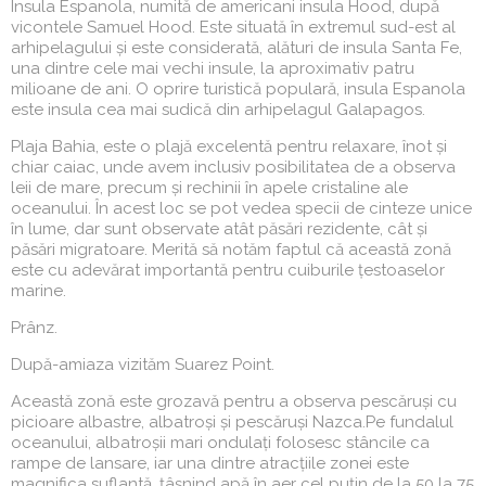
Insula Espanola, numită de americani insula Hood, după
vicontele Samuel Hood. Este situată în extremul sud-est al
arhipelagului și este considerată, alături de insula Santa Fe,
una dintre cele mai vechi insule, la aproximativ patru
milioane de ani. O oprire turistică populară, insula Espanola
este insula cea mai sudică din arhipelagul Galapagos.
Plaja Bahia, este o plajă excelentă pentru relaxare, înot și
chiar caiac, unde avem inclusiv posibilitatea de a observa
leii de mare, precum și rechinii în apele cristaline ale
oceanului. În acest loc se pot vedea specii de cinteze unice
în lume, dar sunt observate atât păsări rezidente, cât și
păsări migratoare. Merită să notăm faptul că această zonă
este cu adevărat importantă pentru cuiburile țestoaselor
marine.
Prânz.
După-amiaza vizităm Suarez Point.
Această zonă este grozavă pentru a observa pescăruși cu
picioare albastre, albatroși și pescăruși Nazca.Pe fundalul
oceanului, albatroșii mari ondulați folosesc stâncile ca
rampe de lansare, iar una dintre atracțiile zonei este
magnifica suflantă, țâșnind apă în aer cel puțin de la 50 la 75