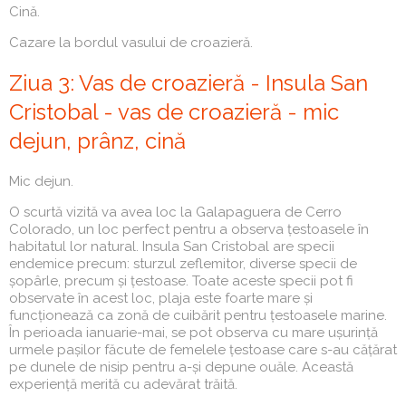
Cină.
Cazare la bordul vasului de croazieră.
Ziua 3: Vas de croazieră - Insula San
Cristobal - vas de croazieră - mic
dejun, prânz, cină
Mic dejun.
O scurtă vizită va avea loc la Galapaguera de Cerro
Colorado, un loc perfect pentru a observa țestoasele în
habitatul lor natural. Insula San Cristobal are specii
endemice precum: sturzul zeflemitor, diverse specii de
șopârle, precum și țestoase. Toate aceste specii pot fi
observate în acest loc, plaja este foarte mare și
funcționează ca zonă de cuibărit pentru țestoasele marine.
În perioada ianuarie-mai, se pot observa cu mare ușurință
urmele pașilor făcute de femelele țestoase care s-au cățărat
pe dunele de nisip pentru a-și depune ouăle. Această
experiență merită cu adevărat trăită.