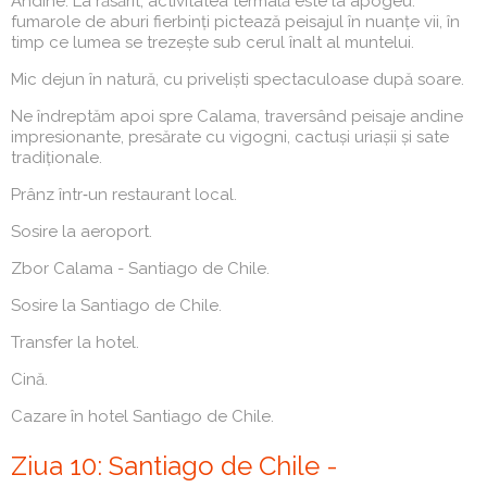
Andine. La răsărit, activitatea termală este la apogeu:
fumarole de aburi fierbinți pictează peisajul în nuanțe vii, în
timp ce lumea se trezește sub cerul înalt al muntelui.
Mic dejun în natură, cu priveliști spectaculoase după soare.
Ne îndreptăm apoi spre Calama, traversând peisaje andine
impresionante, presărate cu vigogni, cactuși uriașii și sate
tradiționale.
Prânz într‑un restaurant local.
Sosire la aeroport.
Zbor Calama - Santiago de Chile.
Sosire la Santiago de Chile.
Transfer la hotel.
Cină.
Cazare în hotel Santiago de Chile.
Ziua 10: Santiago de Chile -