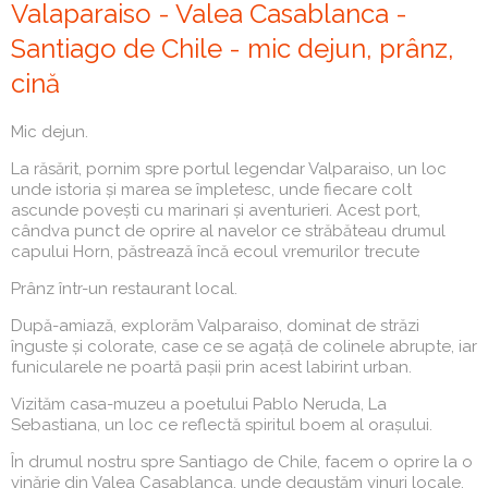
Valaparaiso - Valea Casablanca -
Santiago de Chile - mic dejun, prânz,
cină
Mic dejun.
La răsărit, pornim spre portul legendar Valparaiso, un loc
unde istoria și marea se împletesc, unde fiecare colt
ascunde povești cu marinari și aventurieri. Acest port,
cândva punct de oprire al navelor ce străbăteau drumul
capului Horn, păstrează încă ecoul vremurilor trecute
Prânz într-un restaurant local.
După-amiază, explorăm Valparaiso, dominat de străzi
înguste și colorate, case ce se agață de colinele abrupte, iar
funicularele ne poartă pașii prin acest labirint urban.
Vizităm casa-muzeu a poetului Pablo Neruda, La
Sebastiana, un loc ce reflectă spiritul boem al orașului.
În drumul nostru spre Santiago de Chile, facem o oprire la o
vinărie din Valea Casablanca, unde degustăm vinuri locale,