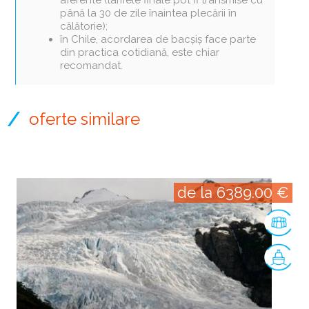
până la 30 de zile înaintea plecării în
călătorie);
în Chile, acordarea de bacșiș face parte
din practica cotidiană, este chiar
recomandat.
oferte similare
de la 6389.00 €