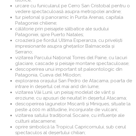
urcare cu funicularul pe Cerro San Cristobal pentru o
vedere spectaculoasă asupra metropolei andine;
tur pietonal și panoramic în Punta Arenas, capitala
Patagoniei chiliene;
călătorie prin peisajele sălbatice ale sudului
Patagoniei, spre Puerto Natales;
croazieră pe fiordul Ultima Esperanza, cu priveliști
impresionante asupra ghețarilor Balmaceda și
Serrano;
vizitarea Parcului Național Torres del Paine, cu lacuri
glaciare, cascade și peisaje montane spectaculoase;
descoperirea unui important sit paleontologic din
Patagonia, Cueva del Milodon;
explorarea orașului San Pedro de Atacama, poarta de
intrare în deșertul cel mai arid din lume;
vizitarea Văii Lunii, un peisaj modelat de vânt și
eroziune, cu apusuri de neuitat în deșertul Atacama;
descoperirea lagunelor Miscanti și Miniques, situate la
peste 4.000 m altitudine, înconjurate de vulcani;
vizitarea satului tradițional Socaire, cu influențe ale
culturii atacamene;
oprire simbolică la Tropicul Capricornului, sub cerul
spectaculos al deșertului chilian;