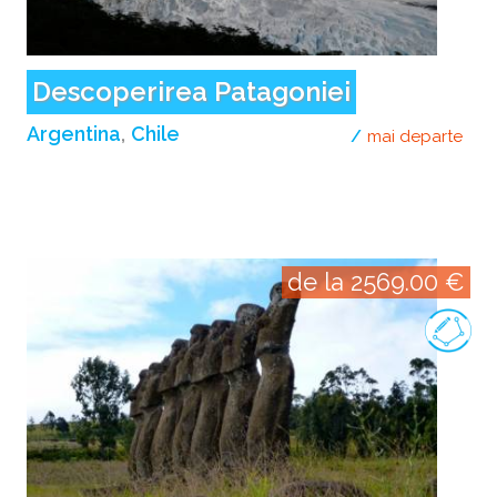
Descoperirea Patagoniei
Argentina
Chile
mai departe
desp
de la 2569.00 €