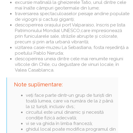
excursie matinală la gheizerele Tatio, unul dintre cele
mai înalte câmpuri geotermale din lume;
traversarea spectaculoaselor peisaje andine populate
de vigogni și cactuși giganți;
descoperirea orașului port Valparaiso, înscris pe lista
Patrimoniului Mondial UNESCO,care impresionează
prin funicularele sale, străzile abrupte și colorate,
precum și prin arta urbană vibrantă;
vizitarea casei-muzeu La Sebastiana, fosta reședință a
poetului Pablo Neruda;
descoperirea uneia dintre cele mai renumite regiuni
viticole din Chile, cu degustare de vinuri locale, în
Valea Casablanca.
Note suplimentare:
veți face parte dintr-un grup de turiști din
toată lumea, care va număra de la 2 până
la 12 turiști, inclusiv dvs.;
circuitul este unul dinamic și necesită
condiție fizică adecvată;
vi se va ghida în limba franceză;
ghidul local poate modifica programul din