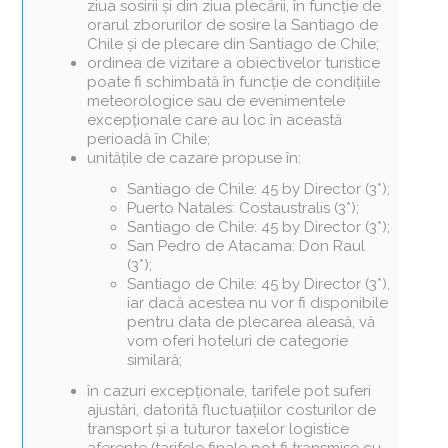
ziua sosirii și din ziua plecării, în funcție de
orarul zborurilor de sosire la Santiago de
Chile și de plecare din Santiago de Chile;
ordinea de vizitare a obiectivelor turistice
poate fi schimbată în funcție de condițiile
meteorologice sau de evenimentele
excepționale care au loc în această
perioadă în Chile;
unitățile de cazare propuse în:
Santiago de Chile: 45 by Director (3*);
Puerto Natales: Costaustralis (3*);
Santiago de Chile: 45 by Director (3*);
San Pedro de Atacama: Don Raul
(3*);
Santiago de Chile: 45 by Director (3*),
iar dacă acestea nu vor fi disponibile
pentru data de plecarea aleasă, vă
vom oferi hoteluri de categorie
similară;
în cazuri excepționale, tarifele pot suferi
ajustări, datorită fluctuațiilor costurilor de
transport și a tuturor taxelor logistice
aferente (tarifele finale pot fi transmise cu