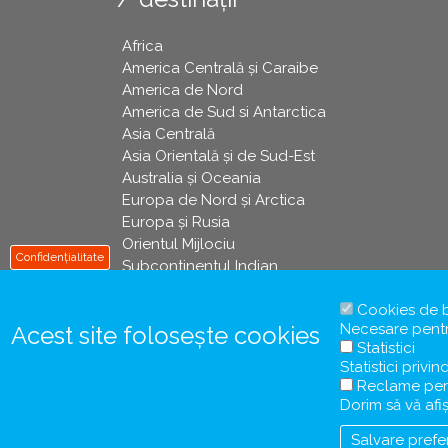
Africa
America Centrală și Caraibe
America de Nord
America de Sud si Antarctica
Asia Centrală
Asia Orientală și de Sud-Est
Australia și Oceania
Europa de Nord și Arctica
Europa și Rusia
Orientul Mijlociu
Confidențialitate
Subcontinentul Indian
Cookies de 
Necesare pentru
Acest site folosește cookies
Statistici
Statistici privin
Reclame per
Dorim să vă af
Salvare prefe