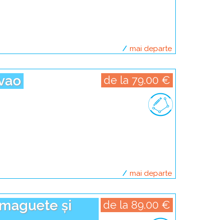
mai departe
despre escapad
avao
de la 79.00 €
mai departe
despre escapa
umaguete și
de la 89.00 €