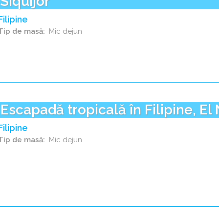
Siquijor
Filipine
Tip de masă
Mic dejun
Escapadă tropicală în Filipine, El
Filipine
Tip de masă
Mic dejun