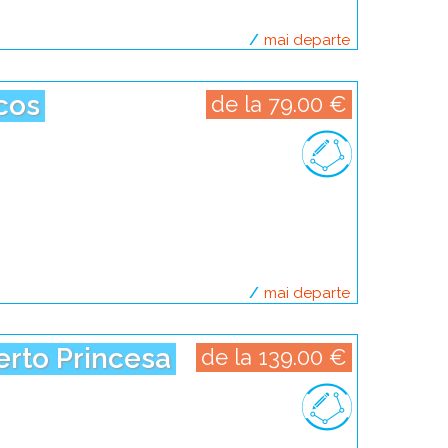
mai departe
despre escapad
ocos
de la 79.00 €
mai departe
despre escapad
uerto Princesa
de la 139.00 €