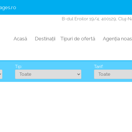
ages.ro
B-dul Eroilor 19/4, 400129, Cluj-
Acasă
Destinații
Tipuri de ofertă
Agenția noas
Tip:
Tarif: