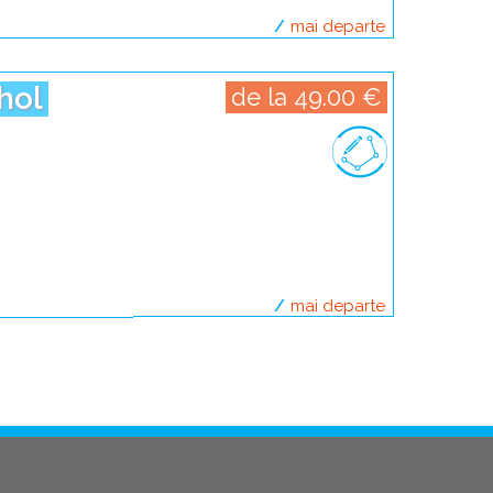
mai departe
despre escapad
hol
de la 49.00 €
mai departe
despre escapad