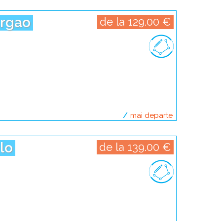
argao
de la 129.00 €
mai departe
despre escapad
ilo
de la 139.00 €