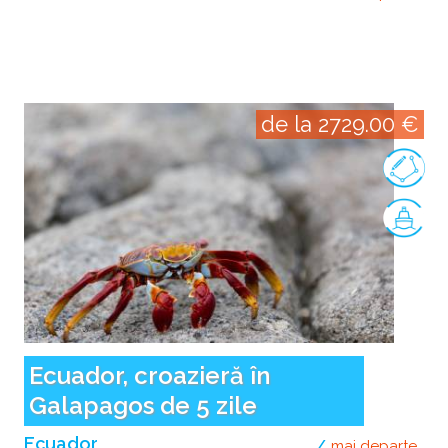
de la 2729.00 €
Ecuador, croazieră în
Galapagos de 5 zile
Ecuador
mai departe
desp