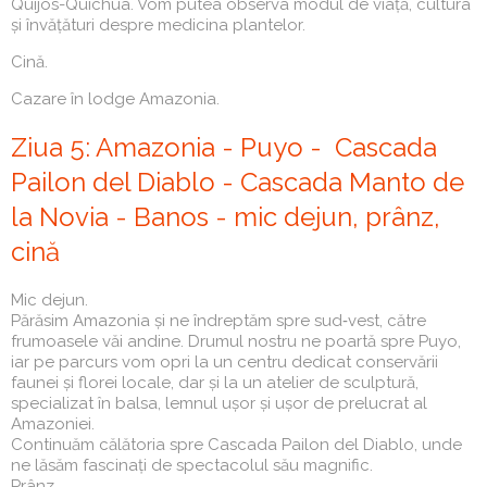
Quijos-Quichua. Vom putea observa modul de viață, cultura
și învățături despre medicina plantelor.
Cină.
Cazare în lodge Amazonia.
Ziua 5: Amazonia - Puyo - Cascada
Pailon del Diablo - Cascada Manto de
la Novia - Banos - mic dejun, prânz,
cină
Mic dejun.
Părăsim Amazonia și ne îndreptăm spre sud‑vest, către
frumoasele văi andine. Drumul nostru ne poartă spre Puyo,
iar pe parcurs vom opri la un centru dedicat conservării
faunei și florei locale, dar și la un atelier de sculptură,
specializat în balsa, lemnul ușor și ușor de prelucrat al
Amazoniei.
Continuăm călătoria spre Cascada Pailon del Diablo, unde
ne lăsăm fascinați de spectacolul său magnific.
Prânz.