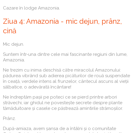
Cazare în lodge Amazonia.
Ziua 4: Amazonia - mic dejun, prânz,
cină
Mic dejun.
Suntem într-una dintre cele mai fascinante regiuni din lume,
Amazonia.
Ne trezim cu inima deschisă către miracolul Amazonului:
pădurea vibrând sub adierea picăturilor de rouă suspendate
în ceață, verdele intens al frunzelor, cântecul ascuns al vieții
sălbatice, o adevărată încântare!
Ne îndreptăm pașii pe poteci ce se pierd printre arbori
străvechi, iar ghidul ne povestește secrete despre plante
tămăduitoare și casele ce păstrează amintirile strămoșilor.
Prânz.
După-amiaza, avem șansa de a întâlni și o comunitate