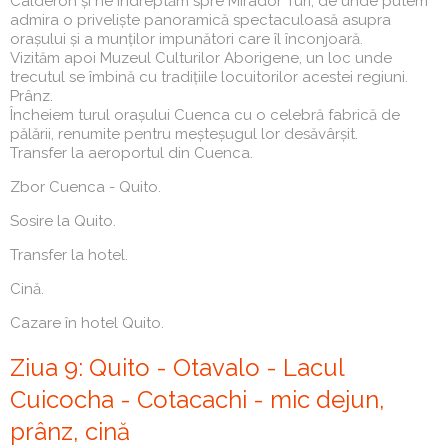
Calderon și ne îndreptăm spre Mirador Turi, de unde putem
admira o priveliște panoramică spectaculoasă asupra
orașului și a munților impunători care îl înconjoară.
Vizităm apoi Muzeul Culturilor Aborigene, un loc unde
trecutul se îmbină cu tradițiile locuitorilor acestei regiuni.
Prânz.
Încheiem turul orașului Cuenca cu o celebră fabrică de
pălării, renumite pentru meșteșugul lor desăvârșit.
Transfer la aeroportul din Cuenca.
Zbor Cuenca - Quito.
Sosire la Quito.
Transfer la hotel.
Cină.
Cazare în hotel Quito.
Ziua 9: Quito - Otavalo - Lacul
Cuicocha - Cotacachi - mic dejun,
prânz, cină