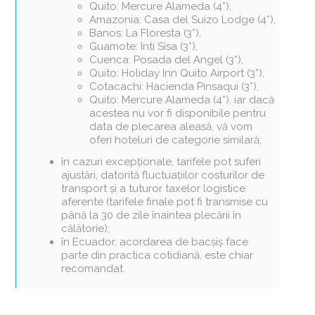
Quito: Mercure Alameda (4*),
Amazonia: Casa del Suizo Lodge (4*),
Banos: La Floresta (3*),
Guamote: Inti Sisa (3*),
Cuenca: Posada del Angel (3*),
Quito: Holiday Inn Quito Airport (3*),
Cotacachi: Hacienda Pinsaqui (3*),
Quito: Mercure Alameda (4*), iar dacă
acestea nu vor fi disponibile pentru
data de plecarea aleasă, vă vom
oferi hoteluri de categorie similară;
în cazuri excepționale, tarifele pot suferi
ajustări, datorită fluctuațiilor costurilor de
transport și a tuturor taxelor logistice
aferente (tarifele finale pot fi transmise cu
până la 30 de zile înaintea plecării în
călătorie);
în Ecuador, acordarea de bacșiș face
parte din practica cotidiană, este chiar
recomandat.