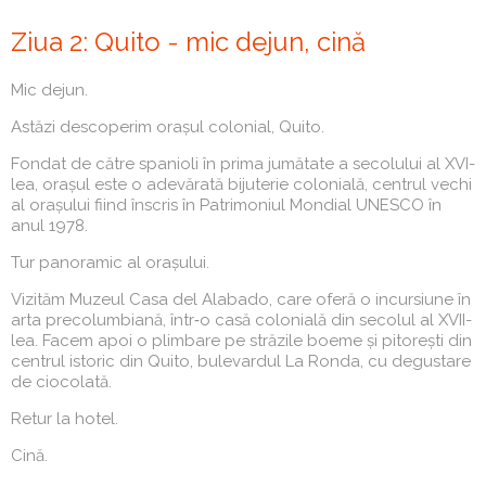
Ziua 2: Quito - mic dejun, cină
Mic dejun.
Astăzi descoperim orașul colonial, Quito.
Fondat de către spanioli în prima jumătate a secolului al XVI-
lea, orașul este o adevărată bijuterie colonială, centrul vechi
al orașului fiind înscris în Patrimoniul Mondial UNESCO în
anul 1978.
Tur panoramic al orașului.
Vizităm Muzeul Casa del Alabado, care oferă o incursiune în
arta precolumbiană, într‑o casă colonială din secolul al XVII-
lea. Facem apoi o plimbare pe străzile boeme și pitorești din
centrul istoric din Quito, bulevardul La Ronda, cu degustare
de ciocolată.
Retur la hotel.
Cină.