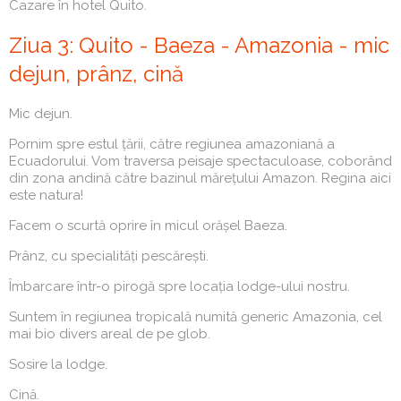
Cazare în hotel Quito.
Ziua 3: Quito - Baeza - Amazonia - mic
dejun, prânz, cină
Mic dejun.
Pornim spre estul țării, către regiunea amazoniană a
Ecuadorului. Vom traversa peisaje spectaculoase, coborând
din zona andină către bazinul mărețului Amazon. Regina aici
este natura!
Facem o scurtă oprire în micul orășel Baeza.
Prânz, cu specialități pescărești.
Îmbarcare într-o pirogă spre locația lodge-ului nostru.
Suntem în regiunea tropicală numită generic Amazonia, cel
mai bio divers areal de pe glob.
Sosire la lodge.
Cină.