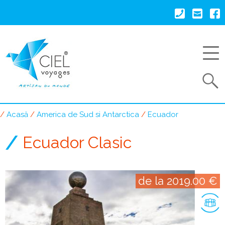
Mergi
la
conţinutul
principal
Search
Acasă
America de Sud si Antarctica
Ecuador
Breadcrumb
Ecuador Clasic
de la 2019.00 €