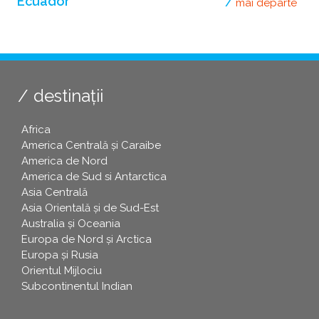
Ecuador
mai departe
desp
destinații
Africa
America Centrală și Caraibe
America de Nord
America de Sud si Antarctica
Asia Centrală
Asia Orientală și de Sud-Est
Australia și Oceania
Europa de Nord și Arctica
Europa și Rusia
Orientul Mijlociu
Subcontinentul Indian