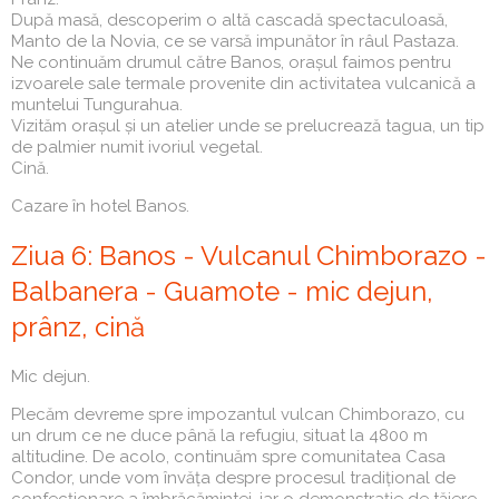
După masă, descoperim o altă cascadă spectaculoasă,
Manto de la Novia, ce se varsă impunător în râul Pastaza.
Ne continuăm drumul către Banos, orașul faimos pentru
izvoarele sale termale provenite din activitatea vulcanică a
muntelui Tungurahua.
Vizităm orașul și un atelier unde se prelucrează tagua, un tip
de palmier numit ivoriul vegetal.
Cină.
Cazare în hotel Banos.
Ziua 6: Banos - Vulcanul Chimborazo -
Balbanera - Guamote - mic dejun,
prânz, cină
Mic dejun.
Plecăm devreme spre impozantul vulcan Chimborazo, cu
un drum ce ne duce până la refugiu, situat la 4800 m
altitudine. De acolo, continuăm spre comunitatea Casa
Condor, unde vom învăța despre procesul tradițional de