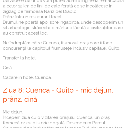
belvedere de unde vom putea admira ingineria remarcabilă
a celor 12 km de linii de cale ferată ce se încolăcesc în
zigzag pe faimoasa Nariz del Diablo.
Prânz într‑un restaurant local.
Drumul ne poartă apoi spre Ingapirca, unde descoperim un
sit arheologic străvechi, o mărturie tăcută a civilizațiilor care
au construit acest loc.
Ne îndreptăm către Cuenca, frumosul oraș care îi face
concurență la capitolul frumusețe inclusiv capitalei, Quito.
Transfer la hotel.
Cină.
Cazare în hotel Cuenca.
Ziua 8: Cuenca - Quito - mic dejun,
prânz, cină
Mic dejun.
Începem ziua cu o vizitarea orașului Cuenca, un oraș
fermecător cu o istorie bogată. Descoperim Parcul