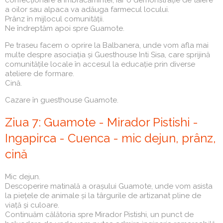
confecționare a îmbrăcămintei, iar o demonstrație de tăiere
a oilor sau alpaca va adăuga farmecul locului.
Prânz în mijlocul comunității.
Ne îndreptăm apoi spre Guamote.
Pe traseu facem o oprire la Balbanera, unde vom afla mai
multe despre asociația și Guesthouse Inti Sisa, care sprijină
comunitățile locale în accesul la educație prin diverse
ateliere de formare.
Cină.
Cazare în guesthouse Guamote.
Ziua 7: Guamote - Mirador Pistishi -
Ingapirca - Cuenca - mic dejun, prânz,
cină
Mic dejun.
Descoperire matinală a orașului Guamote, unde vom asista
la piețele de animale și la târgurile de artizanat pline de
viață și culoare.
Continuăm călătoria spre Mirador Pistishi, un punct de