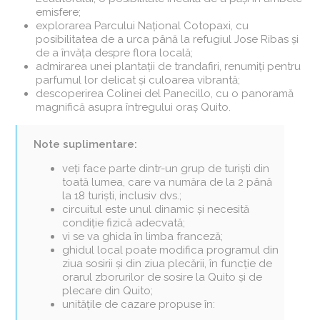
emisfere;
explorarea Parcului Național Cotopaxi, cu
posibilitatea de a urca până la refugiul Jose Ribas și
de a învăța despre flora locală;
admirarea unei plantații de trandafiri, renumiți pentru
parfumul lor delicat și culoarea vibrantă;
descoperirea Colinei del Panecillo, cu o panoramă
magnifică asupra întregului oraș Quito.
Note suplimentare:
veți face parte dintr-un grup de turiști din
toată lumea, care va număra de la 2 până
la 18 turiști, inclusiv dvs.;
circuitul este unul dinamic și necesită
condiție fizică adecvată;
vi se va ghida în limba franceză;
ghidul local poate modifica programul din
ziua sosirii și din ziua plecării, în funcție de
orarul zborurilor de sosire la Quito și de
plecare din Quito;
unitățile de cazare propuse în: