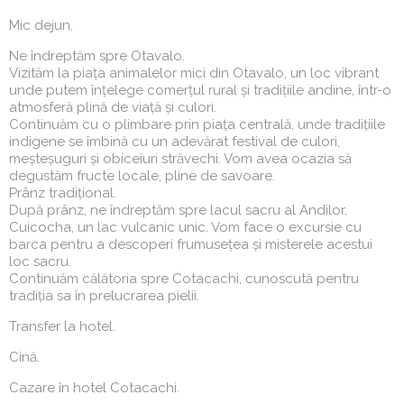
Mic dejun.
Ne îndreptăm spre Otavalo.
Vizităm la piața animalelor mici din Otavalo, un loc vibrant
unde putem înțelege comerțul rural și tradițiile andine, într-o
atmosferă plină de viață și culori.
Continuăm cu o plimbare prin piața centrală, unde tradițiile
indigene se îmbină cu un adevărat festival de culori,
meșteșuguri și obiceiuri străvechi. Vom avea ocazia să
degustăm fructe locale, pline de savoare.
Prânz tradițional.
După prânz, ne îndreptăm spre lacul sacru al Andilor,
Cuicocha, un lac vulcanic unic. Vom face o excursie cu
barca pentru a descoperi frumusețea și misterele acestui
loc sacru.
Continuăm călătoria spre Cotacachi, cunoscută pentru
tradiția sa în prelucrarea pielii.
Transfer la hotel.
Cină.
Cazare în hotel Cotacachi.