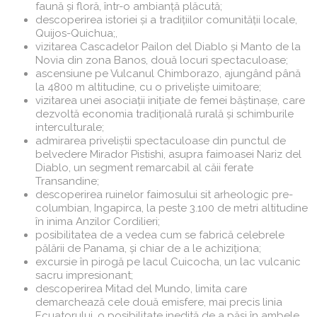
faună și floră, într-o ambianță plăcută;
descoperirea istoriei și a tradițiilor comunității locale,
Quijos-Quichua;,
vizitarea Cascadelor Pailon del Diablo și Manto de la
Novia din zona Banos, două locuri spectaculoase;
ascensiune pe Vulcanul Chimborazo, ajungând până
la 4800 m altitudine, cu o priveliște uimitoare;
vizitarea unei asociații inițiate de femei băștinașe, care
dezvoltă economia tradițională rurală și schimburile
interculturale;
admirarea priveliștii spectaculoase din punctul de
belvedere Mirador Pistishi, asupra faimoasei Nariz del
Diablo, un segment remarcabil al căii ferate
Transandine;
descoperirea ruinelor faimosului sit arheologic pre-
columbian, Ingapirca, la peste 3.100 de metri altitudine
în inima Anzilor Cordilieri;
posibilitatea de a vedea cum se fabrică celebrele
pălării de Panama, și chiar de a le achiziționa;
excursie în pirogă pe lacul Cuicocha, un lac vulcanic
sacru impresionant;
descoperirea Mitad del Mundo, limita care
demarchează cele două emisfere, mai precis linia
Ecuatorului, o posibilitate inedită de a păși în ambele