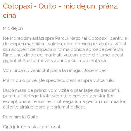
Cotopaxi - Quito - mic dejun, prânz,
cină
Mic dejun.
Ne îndreptăm astăzi spre Parcul Național Cotopaxi, pentru a
descoperi magnificul vulcan, care domină peisajul cu vârful
său acoperit de zăpadă și forma conică aproape perfectă.
Fiind unul dintre cei mai înalți vulcani activi din lume, acest
gigant al Anzilor ne va surprinde cu impozanța sa.
Vom urca cu vehiculul până la refugiul Jose Ribas.
Prânz cu o priveliște spectaculoasă asupra vulcanului.
După masa de prânz, vom vizita o plantație de trandafiri,
pentru a înțelege toate secretele creșterii acestor flori
excepționale, renumite în întreaga lume pentru mărimea lor,
culorile strălucitoare și parfumul delicat.
Revenim la Quito.
Cină într-un restaurant local.