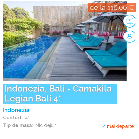
de la 116.00 €
Indonezia, Bali - Camakila
Legian Bali 4*
Indonezia
Confort
4*
Tip de masă
Mic dejun
mai departe
de