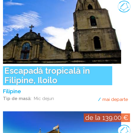
Escapadă tropicală în
Filipine, Iloilo
Filipine
Tip de masă
Mic dejun
mai departe
de
de la 139.00 €