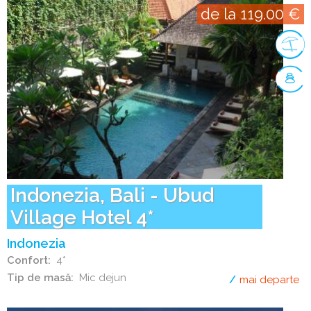
de la 119.00 €
Indonezia, Bali - Ubud
Village Hotel 4*
Indonezia
Confort
4*
Tip de masă
Mic dejun
mai departe
de