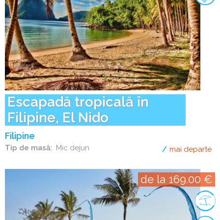
Escapadă tropicală în
Filipine, El Nido
Filipine
Tip de masă
Mic dejun
mai departe
de
de la 169.00 €