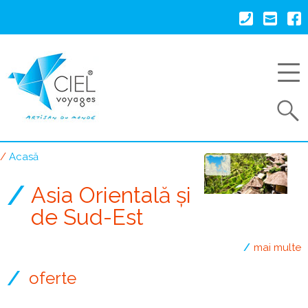
Mergi
la
conţinutul
principal
Search
Acasă
Breadcrumb
Asia Orientală și
de Sud-Est
mai multe
oferte