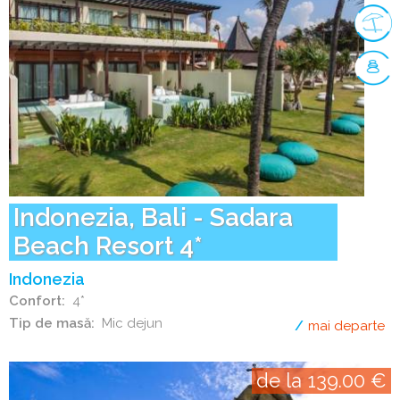
Indonezia, Bali - Sadara
Beach Resort 4*
Indonezia
Confort
4*
Tip de masă
Mic dejun
mai departe
de
de la 139.00 €