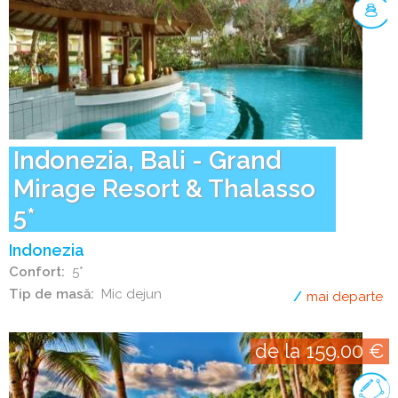
Indonezia, Bali - Grand
Mirage Resort & Thalasso
5*
Indonezia
Confort
5*
Tip de masă
Mic dejun
mai departe
de
de la 159.00 €