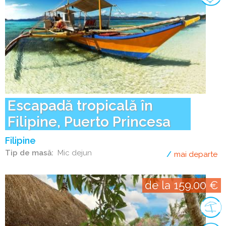
Escapadă tropicală în
Filipine, Puerto Princesa
Filipine
Tip de masă
Mic dejun
mai departe
de
de la 159.00 €