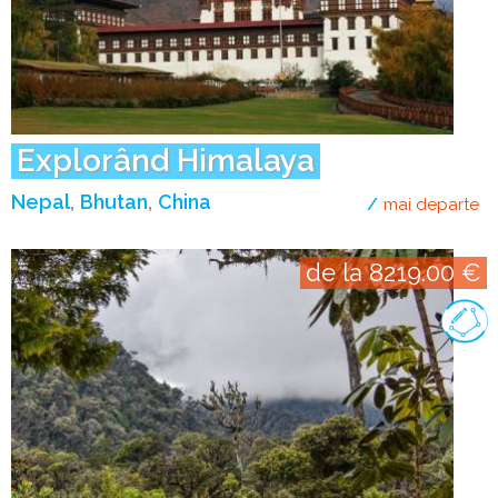
Explorând Himalaya
Nepal
Bhutan
China
mai departe
de
de la 8219.00 €