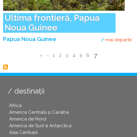
Ultima frontieră, Papua
Noua Guinee
Papua Noua Guinee
mai departe
de
Pagina
7
Prima
«
Pagina
‹
Page
1
Page
2
Page
3
Page
4
Page
5
Page
6
curentă
Paginare
pagină
anterioară
destinații
Africa
America Centrală și Caraibe
America de Nord
America de Sud si Antarctica
Asia Centrală