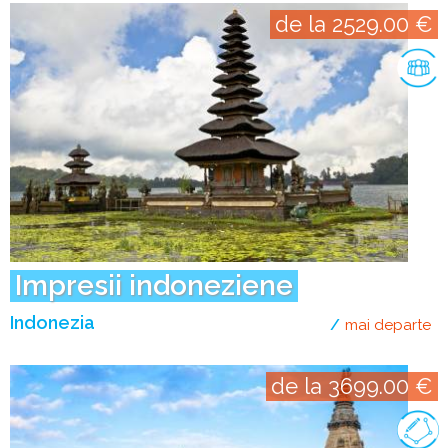
de la 2529.00 €
Impresii indoneziene
Indonezia
mai departe
de
de la 3699.00 €