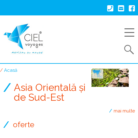
Mergi
la
conţinutul
principal
Search
Acasă
Breadcrumb
Asia Orientală și
de Sud-Est
mai multe
oferte