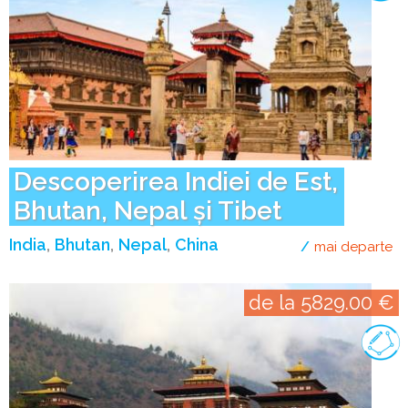
Descoperirea Indiei de Est,
Bhutan, Nepal și Tibet
India
Bhutan
Nepal
China
mai departe
de
de la 5829.00 €