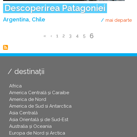
Descoperirea Patagoniei
Argentina
Chile
mai departe
de
Pagina
6
Prima
«
Pagina
‹
Page
1
Page
2
Page
3
Page
4
Page
5
curentă
Paginare
pagină
anterioară
destinații
Africa
America Centrală și Caraibe
America de Nord
America de Sud si Antarctica
Asia Centrală
Asia Orientală și de Sud-Est
Australia și Oceania
Europa de Nord și Arctica