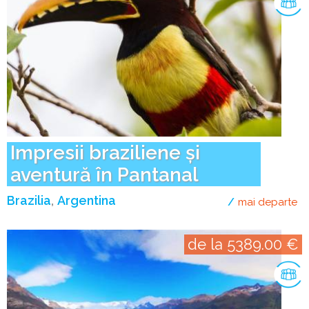
Impresii braziliene și
aventură în Pantanal
Brazilia
Argentina
mai departe
de
de la 5389.00 €