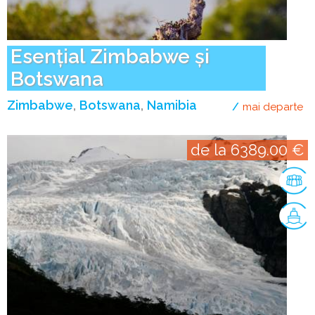
Esențial Zimbabwe și
Botswana
Zimbabwe
Botswana
Namibia
mai departe
de
de la 6389.00 €