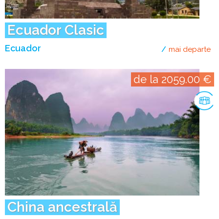
Ecuador Clasic
Ecuador
mai departe
de
de la 2059.00 €
China ancestrală