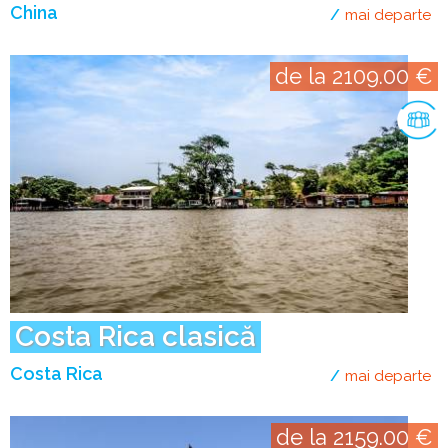
China
mai departe
de
de la 2109.00 €
Costa Rica clasică
Costa Rica
mai departe
de
de la 2159.00 €