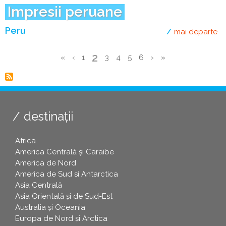
Impresii peruane
Peru
mai departe
de
Pagina
2
Prima
«
Pagina
‹
Page
1
Page
3
Page
4
Page
5
Page
6
Pagina
›
Ultima
»
curentă
Paginare
pagină
anterioară
următoare
pagină
destinații
Africa
America Centrală și Caraibe
America de Nord
America de Sud si Antarctica
Asia Centrală
Asia Orientală și de Sud-Est
Australia și Oceania
Europa de Nord și Arctica