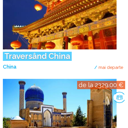
Traversând China
China
mai departe
de
de la 2329.00 €