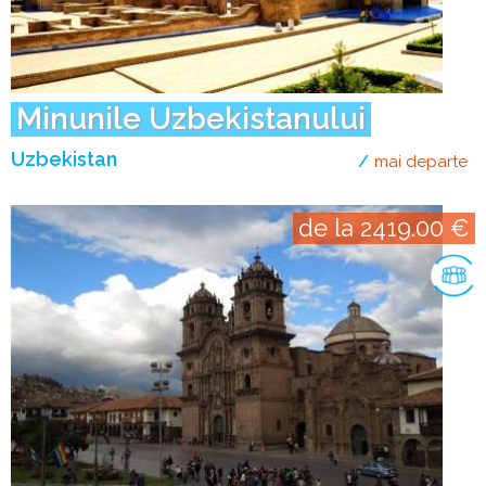
Minunile Uzbekistanului
Uzbekistan
mai departe
de
de la 2419.00 €