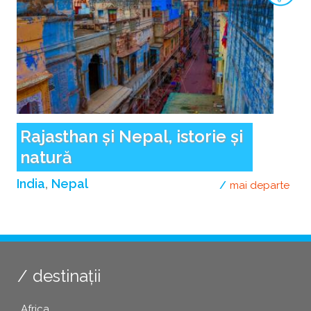
Rajasthan și Nepal, istorie și
natură
India
Nepal
mai departe
desp
destinații
Africa