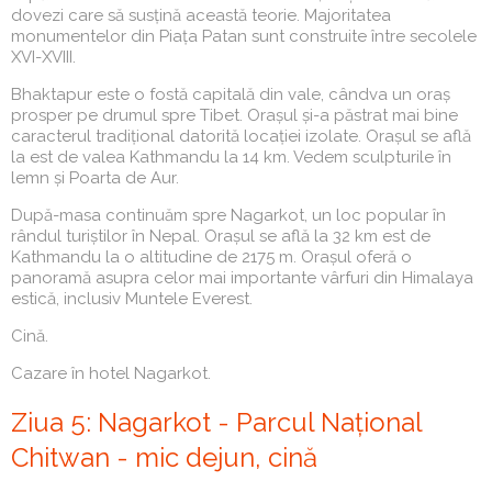
dovezi care să susțină această teorie. Majoritatea
monumentelor din Piața Patan sunt construite între secolele
XVI-XVIII.
Bhaktapur este o fostă capitală din vale, cândva un oraș
prosper pe drumul spre Tibet. Orașul și-a păstrat mai bine
caracterul tradițional datorită locației izolate. Orașul se află
la est de valea Kathmandu la 14 km. Vedem sculpturile în
lemn și Poarta de Aur.
După-masa continuăm spre Nagarkot, un loc popular în
rândul turiștilor în Nepal. Orașul se află la 32 km est de
Kathmandu la o altitudine de 2175 m. Orașul oferă o
panoramă asupra celor mai importante vârfuri din Himalaya
estică, inclusiv Muntele Everest.
Cină.
Cazare în hotel Nagarkot.
Ziua 5: Nagarkot - Parcul Național
Chitwan - mic dejun, cină