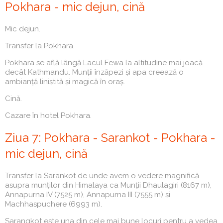
Pokhara - mic dejun, cină
Mic dejun.
Transfer la Pokhara.
Pokhara se află lângă Lacul Fewa la altitudine mai joacă
decât Kathmandu. Munții înzăpezi și apa creează o
ambianță liniștită și magică în oraș.
Cină.
Cazare în hotel Pokhara.
Ziua 7: Pokhara - Sarankot - Pokhara -
mic dejun, cină
Transfer la Sarankot de unde avem o vedere magnifică
asupra munților din Himalaya ca Munții Dhaulagiri (8167 m),
Annapurna IV (7525 m), Annapurna III (7555 m) și
Machhaspuchere (6993 m).
Sarangkot este una din cele mai bune locuri pentru a vedea