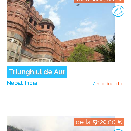
Triunghiul de Aur
Nepal
India
mai departe
desp
de la 5829.00 €