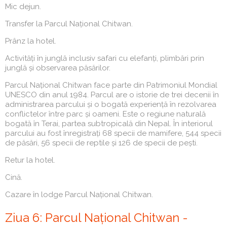
Mic dejun.
Transfer la Parcul Național Chitwan.
Prânz la hotel.
Activități în junglă inclusiv safari cu elefanți, plimbări prin
junglă și observarea păsărilor.
Parcul Național Chitwan face parte din Patrimoniul Mondial
UNESCO din anul 1984. Parcul are o istorie de trei decenii în
administrarea parcului și o bogată experiență în rezolvarea
conflictelor între parc și oameni. Este o regiune naturală
bogată în Terai, partea subtropicală din Nepal. În interiorul
parcului au fost înregistrați 68 specii de mamifere, 544 specii
de păsări, 56 specii de reptile și 126 de specii de pești.
Retur la hotel.
Cină.
Cazare în lodge Parcul Național Chitwan.
Ziua 6: Parcul Național Chitwan -