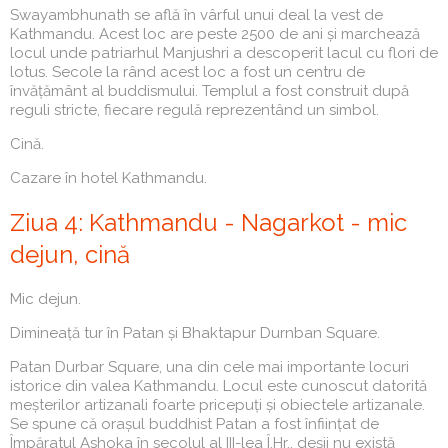
Swayambhunath se află în vârful unui deal la vest de
Kathmandu. Acest loc are peste 2500 de ani și marchează
locul unde patriarhul Manjushri a descoperit lacul cu flori de
lotus. Secole la rând acest loc a fost un centru de
învățământ al buddismului. Templul a fost construit după
reguli stricte, fiecare regulă reprezentând un simbol.
Cină.
Cazare în hotel Kathmandu.
Ziua 4: Kathmandu - Nagarkot - mic
dejun, cină
Mic dejun.
Dimineață tur în Patan și Bhaktapur Durnban Square.
Patan Durbar Square, una din cele mai importante locuri
istorice din valea Kathmandu. Locul este cunoscut datorită
meșterilor artizanali foarte pricepuți și obiectele artizanale.
Se spune că orașul buddhist Patan a fost înființat de
Împăratul Ashoka în secolul al III-lea Î.Hr., deșii nu există