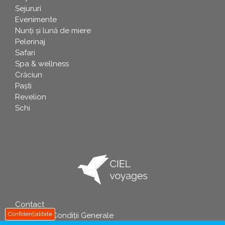
Sejururi
Evenimente
Nunți și lună de miere
Pelerinaj
Safari
Spa & wellness
Crăciun
Paşti
Revelion
Schi
Contact
info
Confidențialitate
Termeni și Condiții Generale