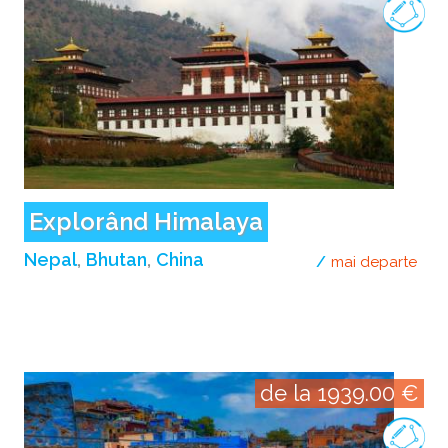
Explorând Himalaya
Nepal
Bhutan
China
mai departe
desp
de la 1939.00 €