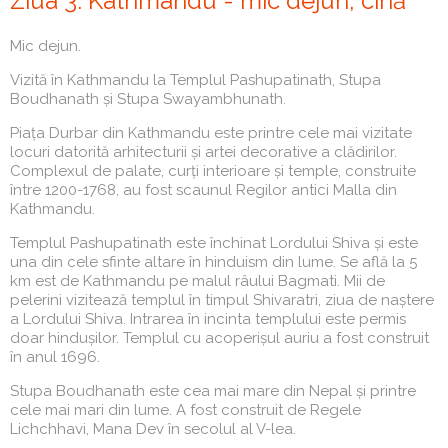
Ziua 3: Kathmandu - mic dejun, cină
Mic dejun.
Vizită în Kathmandu la Templul Pashupatinath, Stupa
Boudhanath și Stupa Swayambhunath.
Piața Durbar din Kathmandu este printre cele mai vizitate
locuri datorită arhitecturii și artei decorative a clădirilor.
Complexul de palate, curți interioare și temple, construite
între 1200-1768, au fost scaunul Regilor antici Malla din
Kathmandu.
Templul Pashupatinath este închinat Lordului Shiva și este
una din cele sfinte altare în hinduism din lume. Se află la 5
km est de Kathmandu pe malul râului Bagmati. Mii de
pelerini vizitează templul în timpul Shivaratri, ziua de naștere
a Lordului Shiva. Intrarea în incinta templului este permis
doar hindușilor. Templul cu acoperișul auriu a fost construit
în anul 1696.
Stupa Boudhanath este cea mai mare din Nepal și printre
cele mai mari din lume. A fost construit de Regele
Lichchhavi, Mana Dev în secolul al V-lea.