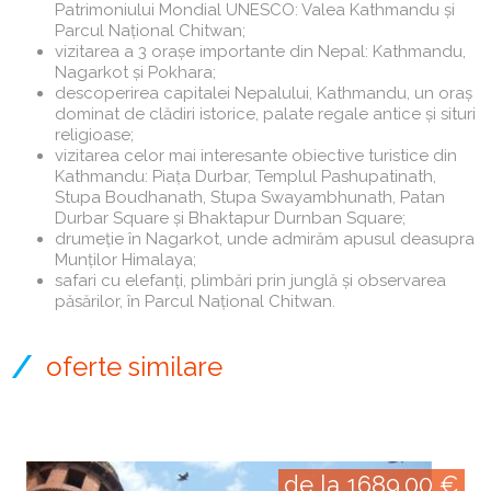
Patrimoniului Mondial UNESCO: Valea Kathmandu și
Parcul Național Chitwan;
vizitarea a 3 orașe importante din Nepal: Kathmandu,
Nagarkot și Pokhara;
descoperirea capitalei Nepalului, Kathmandu, un oraș
dominat de clădiri istorice, palate regale antice și situri
religioase;
vizitarea celor mai interesante obiective turistice din
Kathmandu: Piața Durbar, Templul Pashupatinath,
Stupa Boudhanath, Stupa Swayambhunath, Patan
Durbar Square și Bhaktapur Durnban Square;
drumeție în Nagarkot, unde admirăm apusul deasupra
Munților Himalaya;
safari cu elefanți, plimbări prin junglă și observarea
păsărilor, în Parcul Național Chitwan.
oferte similare
de la 1689.00 €