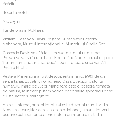
răsăritul.
Retur la hotel.
Mic dejun.
Tur de oraș în Pokhara.
Vizităm: Cascada Davis, Peștera Gupteswor, Peștera
Mahendra, Muzeul Internațional al Muntelui și Cheile Seti.
Cascada Davis se află la 2 km sud de locul unde Lacul
Phewa se varsă în râul Pardi Khola. După acesta râul dispare
într-un canal natural, iar după 200 m reapare și se varsă în
Phusre Khola.
Peștera Mahendra a fost descoperită în anul 1950 de un
șerpa tânăr. Localnicii o numesc Casa Liliecilor datorită
numărului mare de lilieci. Mahendra este o peșteră formată
de natură, la intrare putem vedea decorațiile spectaculoase
cu stalactite și stalagmite.
Muzeul Internațional al Muntelui este devotat munților din
Nepal și alpiniștilor care au escaladat acești munți. Muzeul
expune echipamentele originale a primilor alpiniști din