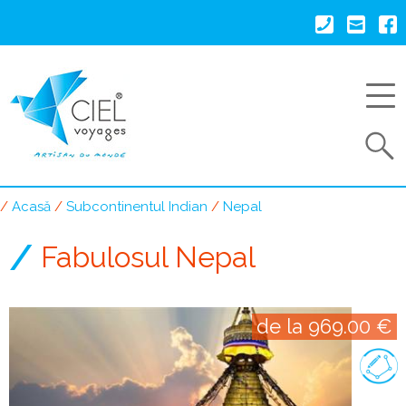
Mergi
la
conţinutul
principal
Search
Acasă
Subcontinentul Indian
Nepal
Breadcrumb
Fabulosul Nepal
de la 969.00 €