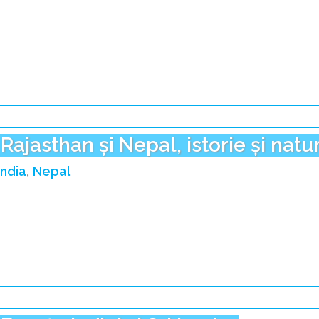
contribuţii culturale. Negustorii din ţările vecine şi din 
culturile lor. India este a şaptea ţară din lume ca suprafaţ
deşert, şi o suprafaţă în forma romboidală.
Religia este un element vital în India de astăzi şi parte i
Hinduismul este practicat de majoritatea indienilor. Din e
Indienii respectă de asemenea şi credinţele din afară, c
Rajasthan și Nepal, istorie și natu
India
Nepal