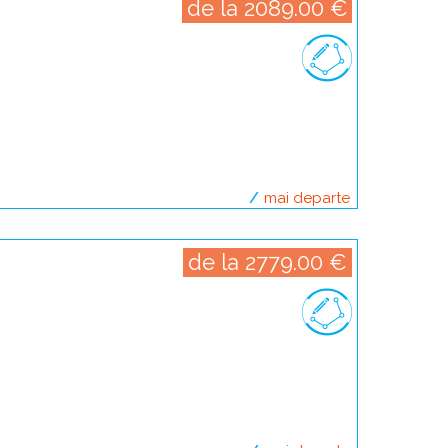
de la 2089.00 €
mai departe
despre esența 
de la 2779.00 €