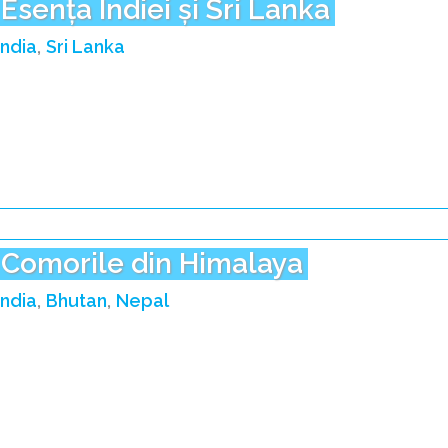
Esența Indiei și Sri Lanka
India
Sri Lanka
Comorile din Himalaya
India
Bhutan
Nepal