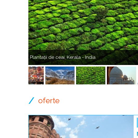
Anterior
Plantații de ceai, Kerala - India
Anterior
oferte