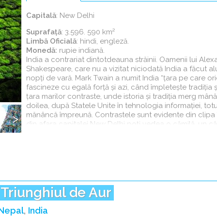
(tab
activ)
Capitală
: New Delhi
Suprafaţă
: 3.596. 590 km²
Limbă Oficială
: hindi, engleză.
Următorul
Monedă:
rupie indiană.
India a contrariat dintotdeauna străinii. Oamenii lui Alex
Shakespeare, care nu a vizitat niciodată India a făcut al
nopţi de vară. Mark Twain a numit India “ţara pe care ori
fascineze cu egală forţă şi azi, când împleteşte tradiţia şi
Taj Mahal, Agra - India
ţara marilor contraste, unde istoria şi tradiţia merg mâ
doilea, după Statele Unite în tehnologia informaţiei, totu
mănâncă împreună. Contrastele sunt evidente din clipa î
din afara capitalei New Delhi poţi vedea o cămilă, un că
Următorul
motocicletă Harley-Davidson, un camion minuţios picta
autobus modern, şi chiar un elefant toate circulând lao
India este cea mai mare democraţie din lume. Guvernarea
administrează o suprafaţă uriaşă locuită de o populaţie i
uniuni teritoriale. Oraşul Nordic Delhi, capitală din 1911 
populaţiei sale numeroase.
Triunghiul de Aur
Istoria Indiei se întinde pe mai multe milenii, de-a lun
Nepal
India
imperii, invazii şi cuceriri. Conducătorii străini au jefuit