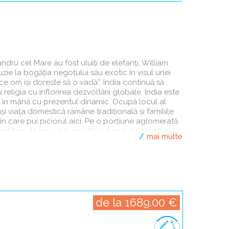
andru cel Mare au fost uluiţi de elefanţi. William
uzie la bogăţia negoţului său exotic în visul unei
Templul Meenakshi, Madurai - India
Varana
ce om işi doreste să o vadă”. India continuă să
 religia cu înflorirea dezvoltării globale. India este
nă în mână cu prezentul dinamic. Ocupă locul al
şi viaţa domestică rămâne tradiţională şi familiile
n care pui piciorul aici. Pe o porţiune aglomerată
ruţ tras de bou, o bicicletă, o turmă de capre, o
mai multe
t de mână, un Mercedes ultimul model, o vacă, un
laltă.
 ei este un miracol zilnic prin modul în care
mensă. Ţara este împărţită în 28 de state şi 7
este Capitala Teritoriului Naţional datorită
de la 1689.00 €
gul cărora ţara a cunoscut numeroase războaie şi
, au distrus au reconstruit şi au avut numeroase