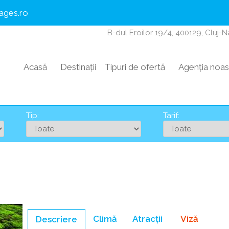
ages.ro
B-dul Eroilor 19/4, 400129, Cluj-
Acasă
Destinații
Tipuri de ofertă
Agenția noas
Tip:
Tarif:
Climă
Atracții
Viză
Descriere