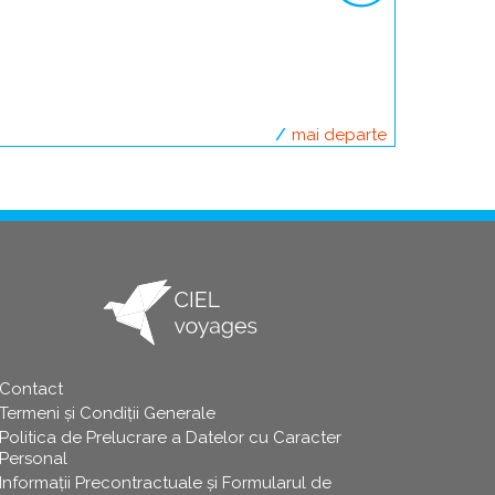
mai departe
despre descope
Contact
info
Termeni și Condiții Generale
Politica de Prelucrare a Datelor cu Caracter
Personal
Informații Precontractuale și Formularul de