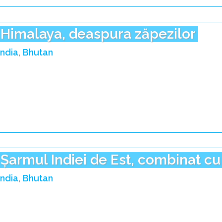
Himalaya, deaspura zăpezilor
India
Bhutan
Șarmul Indiei de Est, combinat c
India
Bhutan