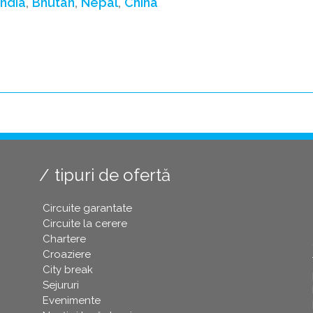
India
Bhutan
Nepal
China
tipuri de ofertă
Circuite garantate
Circuite la cerere
Chartere
Croaziere
City break
Sejururi
Evenimente