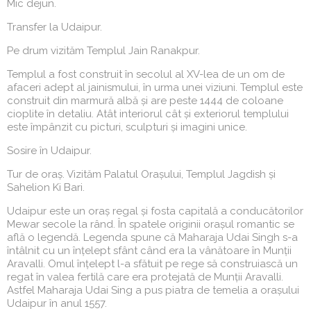
Mic dejun.
Transfer la Udaipur.
Pe drum vizităm Templul Jain Ranakpur.
Templul a fost construit în secolul al XV-lea de un om de
afaceri adept al jainismului, în urma unei viziuni. Templul este
construit din marmură albă și are peste 1444 de coloane
cioplite în detaliu. Atât interiorul cât și exteriorul templului
este împânzit cu picturi, sculpturi și imagini unice.
Sosire în Udaipur.
Tur de oraș. Vizităm Palatul Orașului, Templul Jagdish și
Sahelion Ki Bari.
Udaipur este un oraș regal și fosta capitală a conducătorilor
Mewar secole la rând. În spatele originii orașul romantic se
află o legendă. Legenda spune că Maharaja Udai Singh s-a
întâlnit cu un înțelept sfânt când era la vânătoare în Munții
Aravalli. Omul înțelept l-a sfătuit pe rege să construiască un
regat în valea fertilă care era protejată de Munții Aravalli.
Astfel Maharaja Udai Sing a pus piatra de temelia a orașului
Udaipur în anul 1557.