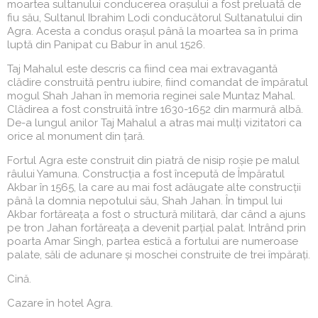
moartea sultanului conducerea orașului a fost preluată de
fiu său, Sultanul Ibrahim Lodi conducătorul Sultanatului din
Agra. Acesta a condus orașul până la moartea sa în prima
luptă din Panipat cu Babur în anul 1526.
Taj Mahalul este descris ca fiind cea mai extravagantă
clădire construită pentru iubire, fiind comandat de împăratul
mogul Shah Jahan în memoria reginei sale Muntaz Mahal.
Clădirea a fost construită între 1630-1652 din marmură albă.
De-a lungul anilor Taj Mahalul a atras mai mulți vizitatori ca
orice al monument din țară.
Fortul Agra este construit din piatră de nisip roșie pe malul
râului Yamuna. Construcția a fost începută de Împăratul
Akbar în 1565, la care au mai fost adăugate alte construcții
până la domnia nepotului său, Shah Jahan. În timpul lui
Akbar fortăreața a fost o structură militară, dar când a ajuns
pe tron Jahan fortăreața a devenit parțial palat. Intrând prin
poarta Amar Singh, partea estică a fortului are numeroase
palate, săli de adunare și moschei construite de trei împărați.
Cină.
Cazare în hotel Agra.