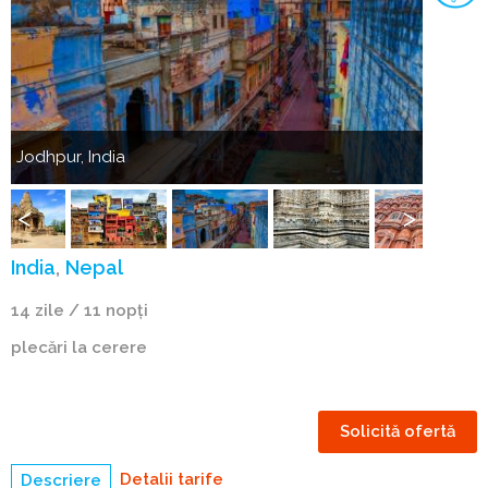
Anterior
Următorul
Jodhpur, India
Udaipur
Jodhpur,
Udaipur,
India
India
Anterior
Următorul
India
Nepal
14 zile / 11 nopți
plecări la cerere
Solicită ofertă
Detalii tarife
Descriere