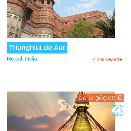
Triunghiul de Aur
Nepal
India
mai departe
desp
de la 969.00 €