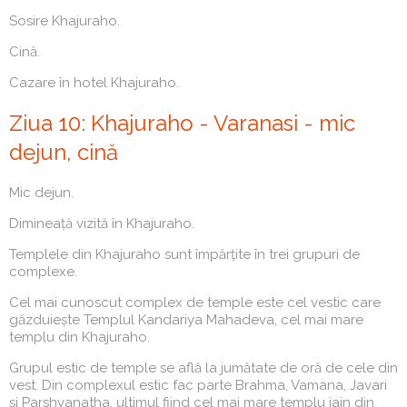
Sosire Khajuraho.
Cină.
Cazare în hotel Khajuraho.
Ziua 10: Khajuraho - Varanasi - mic
dejun, cină
Mic dejun.
Dimineață vizită în Khajuraho.
Templele din Khajuraho sunt împărțite în trei grupuri de
complexe.
Cel mai cunoscut complex de temple este cel vestic care
găzduiește Templul Kandariya Mahadeva, cel mai mare
templu din Khajuraho.
Grupul estic de temple se află la jumătate de oră de cele din
vest. Din complexul estic fac parte Brahma, Vamana, Javari
și Parshvanatha, ultimul fiind cel mai mare templu jain din