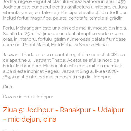
Jodha, regele Rajput al clanului viteaz Rathore în anul 1459,
Jodhpur este cunoscut pentru arhitectura uimitoare, cultura
vibrantă și meșterii talentați. Principalele atracții din Jodhpur
includ forturi magnifice, palate, cenotafe, temple și grădini.
Fortul Mehrangarh este una din cele mai frumoase din India.
Se află la 125 m înălțime pe un deal abrupt cu vedere spre
oraș. În interiorul fortului găsim numeroase palate frumoase
cum sunt Phool Mahal, Moti Mahal și Sheesh Mahal.
Jaswant Thada este un cenotaf regal din secolul al XIX-lea
ce aparține lui Jaswant Thada. Acesta se află la nord de
Fortul Mehrangarh. Memorialul este construit din marmură
albă și este închinat Regelui Jaswant Sing al II-lea (1878-
1895) unul dintre cei mai cunoscuți regi din Jodhpur.
Cină.
Cazare în hotel Jodhpur.
Ziua 5: Jodhpur - Ranakpur - Udaipur
- mic dejun, cină