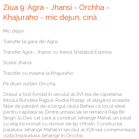
Ziua 9: Agra - Jhansi - Orchha -
Khajuraho - mic dejun, cină
Mic dejun.
Transfer la gara din Agra.
Transfer Agra - Jhansi, cu trenul Shatabdi Express.
Sosire Jhansi.
Transfer cu mașina la Khajuraho.
Pe drum vizităm Orccha.
Orașul a fost fondat în secolul al XVI-lea de căpetenia
tribului Bundela Rajput, Rudra Pratap, el alegând această
fâșie de pământ de-a lungul râului Betwa ca locul ideal
pentru capitala sa. Dintre urmașii săi se remarcă Raja Bir
Singh Ju Deo cel care a construit Jehangir Mahal, un palat
cu etaj încoronat cu domuri de tip chhatri. Construcția
palatului Jehangir Mahal în secolul al XVII-lea comemorează
vizita Împăratului Jehangir în Orccha.