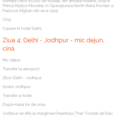
numele celor 85.000 de soldați, din armata indiană, uciși în
Primul Război Mondial, în Operațiunea North-West Frontier și
Fiascoul Afghan din anul 1919.
Cină.
Cazare în hotel Delhi.
Ziua 4: Delhi - Jodhpur - mic dejun,
cină
Mic dejun.
Transfer la aeroport.
Zbor Delhi - Jodhpur.
Sosire Jodhpur.
Transfer a hotel.
După-masa tur de oraș.
Jodhpur se află la marginea Deșertului Thar. Fondat de Rao