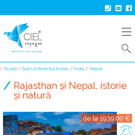
Mergi
la
conţinutul
principal
Search
Acasă
Subcontinentul Indian
India
Nepal
Breadcrumb
Rajasthan și Nepal, istorie
și natură
de la 1939.00 €