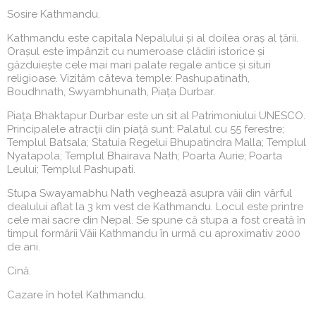
Sosire Kathmandu.
Kathmandu este capitala Nepalului și al doilea oraș al țării.
Orașul este împânzit cu numeroase clădiri istorice și
găzduiește cele mai mari palate regale antice și situri
religioase. Vizităm câteva temple: Pashupatinath,
Boudhnath, Swyambhunath, Piața Durbar.
Piața Bhaktapur Durbar este un sit al Patrimoniului UNESCO.
Principalele atracții din piață sunt: Palatul cu 55 ferestre;
Templul Batsala; Statuia Regelui Bhupatindra Malla; Templul
Nyatapola; Templul Bhairava Nath; Poarta Aurie; Poarta
Leului; Templul Pashupati.
Stupa Swayamabhu Nath veghează asupra văii din vârful
dealului aflat la 3 km vest de Kathmandu. Locul este printre
cele mai sacre din Nepal. Se spune că stupa a fost creată în
timpul formării Văii Kathmandu în urmă cu aproximativ 2000
de ani.
Cină.
Cazare în hotel Kathmandu.