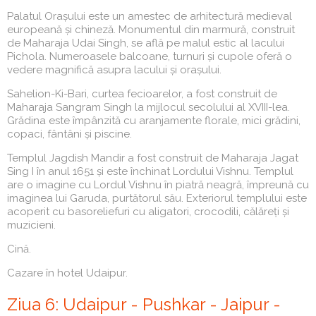
Palatul Orașului este un amestec de arhitectură medieval
europeană și chineză. Monumentul din marmură, construit
de Maharaja Udai Singh, se află pe malul estic al lacului
Pichola. Numeroasele balcoane, turnuri și cupole oferă o
vedere magnifică asupra lacului și orașului.
Sahelion-Ki-Bari, curtea fecioarelor, a fost construit de
Maharaja Sangram Singh la mijlocul secolului al XVIII-lea.
Grădina este împânzită cu aranjamente florale, mici grădini,
copaci, fântâni și piscine.
Templul Jagdish Mandir a fost construit de Maharaja Jagat
Sing I în anul 1651 și este închinat Lordului Vishnu. Templul
are o imagine cu Lordul Vishnu în piatră neagră, împreună cu
imaginea lui Garuda, purtătorul său. Exteriorul templului este
acoperit cu basoreliefuri cu aligatori, crocodili, călăreți și
muzicieni.
Cină.
Cazare în hotel Udaipur.
Ziua 6: Udaipur - Pushkar - Jaipur -