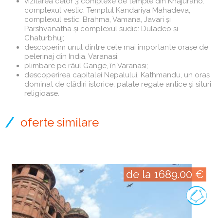
vizitarea celor 3 complexe de temple din Khajuraho:
complexul vestic: Templul Kandariya Mahadeva,
complexul estic: Brahma, Vamana, Javari și
Parshvanatha și complexul sudic: Duladeo și
Chaturbhuj;
descoperim unul dintre cele mai importante orașe de
pelerinaj din India, Varanasi;
plimbare pe râul Gange, în Varanasi;
descoperirea capitalei Nepalului, Kathmandu, un oraș
dominat de clădiri istorice, palate regale antice și situri
religioase.
oferte similare
de la 1689.00 €