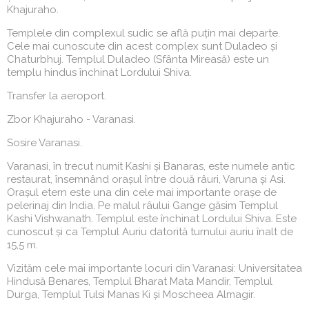
Khajuraho.
Templele din complexul sudic se află puțin mai departe.
Cele mai cunoscute din acest complex sunt Duladeo și
Chaturbhuj. Templul Duladeo (Sfânta Mireasă) este un
templu hindus închinat Lordului Shiva.
Transfer la aeroport.
Zbor Khajuraho - Varanasi.
Sosire Varanasi.
Varanasi, în trecut numit Kashi și Banaras, este numele antic
restaurat, însemnând orașul între două râuri, Varuna și Asi.
Orașul etern este una din cele mai importante orașe de
pelerinaj din India. Pe malul râului Gange găsim Templul
Kashi Vishwanath. Templul este închinat Lordului Shiva. Este
cunoscut și ca Templul Auriu datorită turnului auriu înalt de
15,5 m.
Vizităm cele mai importante locuri din Varanasi: Universitatea
Hindusă Benares, Templul Bharat Mata Mandir, Templul
Durga, Templul Tulsi Manas Ki și Moscheea Almagir.