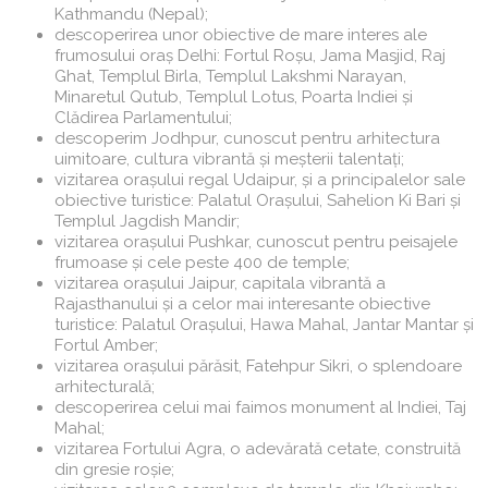
Kathmandu (Nepal);
descoperirea unor obiective de mare interes ale
frumosului oraș Delhi: Fortul Roșu, Jama Masjid, Raj
Ghat, Templul Birla, Templul Lakshmi Narayan,
Minaretul Qutub, Templul Lotus, Poarta Indiei și
Clădirea Parlamentului;
descoperim Jodhpur, cunoscut pentru arhitectura
uimitoare, cultura vibrantă și meșterii talentați;
vizitarea orașului regal Udaipur, și a principalelor sale
obiective turistice: Palatul Orașului, Sahelion Ki Bari și
Templul Jagdish Mandir;
vizitarea orașului Pushkar, cunoscut pentru peisajele
frumoase și cele peste 400 de temple;
vizitarea orașului Jaipur, capitala vibrantă a
Rajasthanului și a celor mai interesante obiective
turistice: Palatul Orașului, Hawa Mahal, Jantar Mantar și
Fortul Amber;
vizitarea orașului părăsit, Fatehpur Sikri, o splendoare
arhitecturală;
descoperirea celui mai faimos monument al Indiei, Taj
Mahal;
vizitarea Fortului Agra, o adevărată cetate, construită
din gresie roșie;