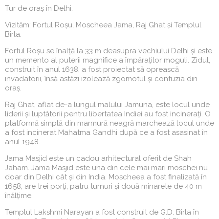
Tur de oraș în Delhi.
Vizităm: Fortul Roșu, Moscheea Jama, Raj Ghat și Templul
Birla.
Fortul Roșu se înalță la 33 m deasupra vechiului Delhi și este
un memento al puterii magnifice a împăraților moguli. Zidul,
construit în anul 1638, a fost proiectat să oprească
invadatorii, însă astăzi izolează zgomotul și confuzia din
oraș.
Raj Ghat, aflat de-a lungul malului Jamuna, este locul unde
liderii și luptătorii pentru libertatea Indiei au fost incinerați. O
platformă simplă din marmură neagră marchează locul unde
a fost incinerat Mahatma Gandhi după ce a fost asasinat în
anul 1948.
Jama Masjid este un cadou arhitectural oferit de Shah
Jaham. Jama Masjid este una din cele mai mari moschei nu
doar din Delhi cât și din India. Moscheea a fost finalizată în
1658, are trei porți, patru turnuri și două minarete de 40 m
înălțime.
Templul Lakshmi Narayan a fost construit de G.D. Birla în