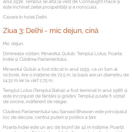
anul 1938. Templul se află la vest de Connaught Place și
este închinat zeiței prosperității și a norocului.
Cazare în hotel Delhi.
Ziua 3: Delhi - mic dejun, cină
Mic dejun.
Dimineața vizităm: Minaretul Qutub, Templul Lotus, Poarta
Indiei și Clădirea Parlamentului.
Minaretul Qutub a fost ridicat în anul 1199, ca un turn al
victoriei. Are o înălțime de 72.5 m, la bază are un diametru de
14,32 m iar la vârf 2,75 m.
Templul Lotus (Templul Bahai) a fost terminat în anul 1986 și
este înconjurat de fântâni și grădini. Templul poate fi vizitat
de oricine, indiferent de religie.
Clădirea Parlamentului sau Sansad Bhawan este principalul
loc de decizie, centrul puterii și politicii a țării.
Poarta Indiei este un arc de triumf de 42 m înălțime. Poartă