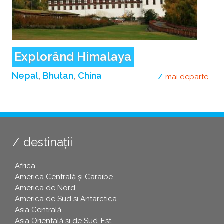
Explorând Himalaya
Nepal
Bhutan
China
mai departe
desp
destinații
Africa
America Centrală și Caraibe
America de Nord
America de Sud si Antarctica
Asia Centrală
Asia Orientală și de Sud-Est