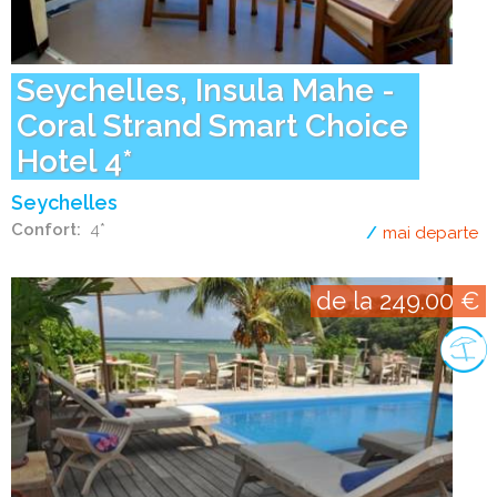
Seychelles, Insula Mahe -
Coral Strand Smart Choice
Hotel 4*
Seychelles
Confort
4*
mai departe
de
de la 249.00 €