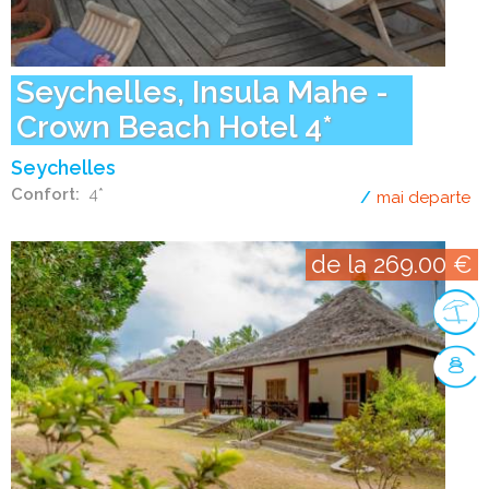
Seychelles, Insula Mahe -
Crown Beach Hotel 4*
Seychelles
Confort
4*
mai departe
de
de la 269.00 €