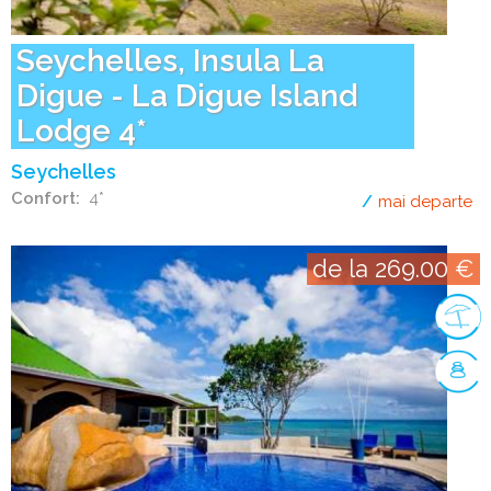
Seychelles, Insula La
Digue - La Digue Island
Lodge 4*
Seychelles
Confort
4*
mai departe
de
de la 269.00 €