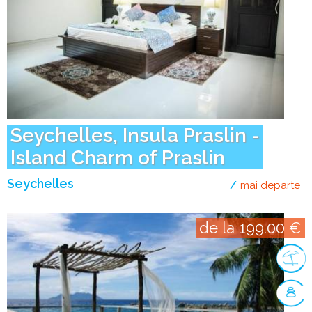
Seychelles, Insula Praslin -
Island Charm of Praslin
Seychelles
mai departe
de
de la 199.00 €