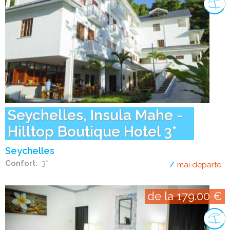
Seychelles, Insula Mahe -
Hilltop Boutique Hotel 3*
Seychelles
Confort
3*
mai departe
de
de la 179.00 €