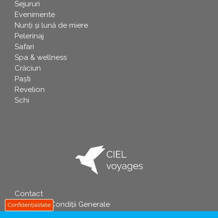
Sejururi
Evenimente
Nunți și lună de miere
Pelerinaj
Safari
Spa & wellness
Crăciun
Paşti
Revelion
Schi
Contact
info
Termeni și Condiții Generale
Confidențialitate
Politica de Prelucrare a Datelor cu Caracter Personal