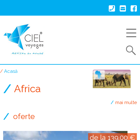
Mergi
la
conţinutul
principal
Search
Acasă
Breadcrumb
Africa
mai multe
oferte
de la 139.00 €