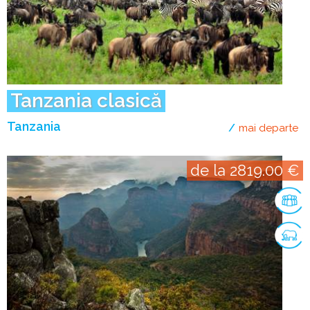
Tanzania clasică
Tanzania
mai departe
de
de la 2819.00 €