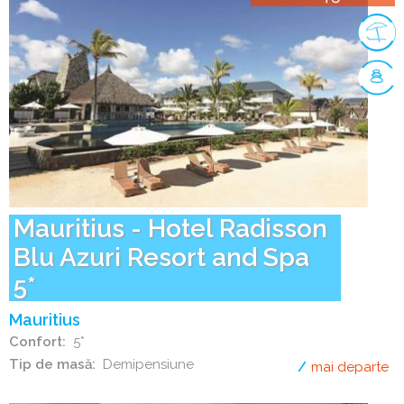
Mauritius - Hotel Radisson
Blu Azuri Resort and Spa
5*
Mauritius
Confort
5*
Tip de masă
Demipensiune
mai departe
de