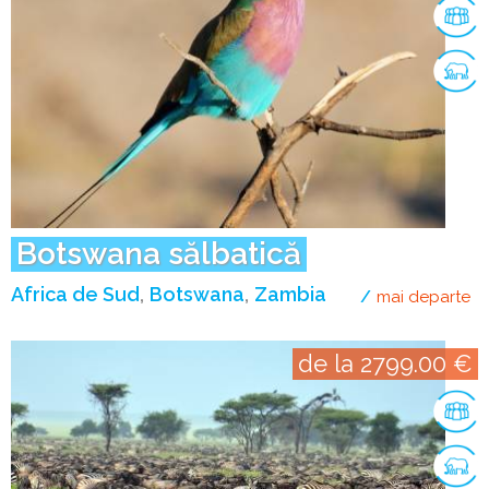
Botswana sălbatică
Africa de Sud
Botswana
Zambia
mai departe
de
de la 2799.00 €