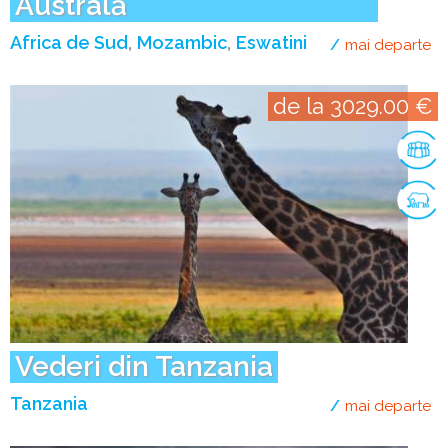
Australă
Africa de Sud
Mozambic
Eswatini
mai departe
de
de la 3029.00 €
Vederi din Tanzania
Tanzania
mai departe
de