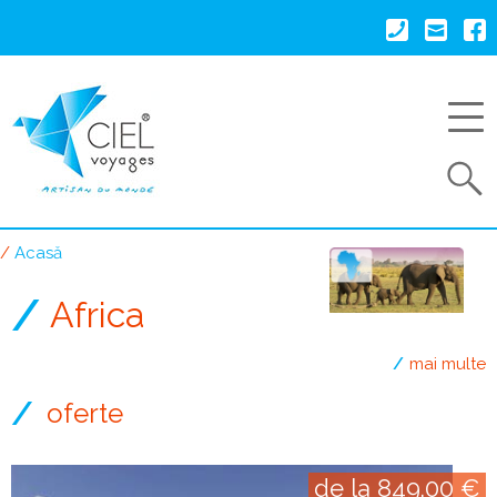
Mergi
la
conţinutul
principal
Search
Acasă
Breadcrumb
Africa
mai multe
oferte
de la 849.00 €