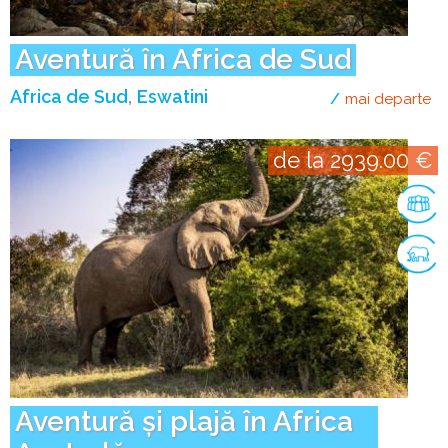
Aventură în Africa de Sud
Africa de Sud
Eswatini
mai departe
de
de la 2939.00 €
Aventură și plajă în Africa