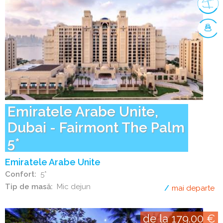
Emiratele Arabe Unite,
Dubai - Fairmont The Palm
5*
Emiratele Arabe Unite
Confort
5*
Tip de masă
Mic dejun
mai departe
de
de la 179.00 €