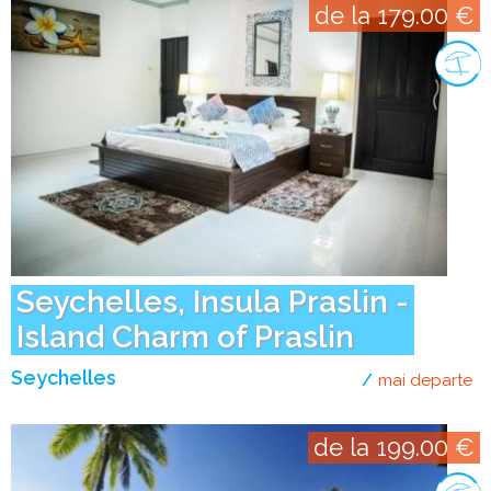
de la 179.00 €
Seychelles, Insula Praslin -
Island Charm of Praslin
Seychelles
mai departe
de
de la 199.00 €