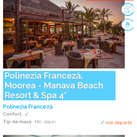
Polinezia Franceză,
Moorea - Manava Beach
Resort & Spa 4*
Polinezia Franceză
Confort
4*
Tip de masă
Mic dejun
mai departe
de