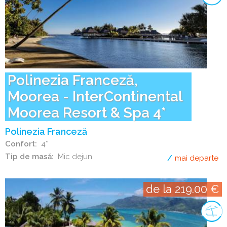
Polinezia Franceză,
Moorea - InterContinental
Moorea Resort & Spa 4*
Polinezia Franceză
Confort
4*
Tip de masă
Mic dejun
mai departe
de
de la 219.00 €