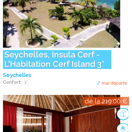
Seychelles, Insula Cerf -
L’Habitation Cerf Island 3*
Seychelles
Confort
3*
mai departe
de
de la 219.00 €