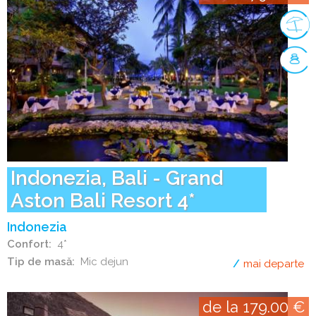
Indonezia, Bali - Grand
Aston Bali Resort 4*
Indonezia
Confort
4*
Tip de masă
Mic dejun
mai departe
de
de la 179.00 €