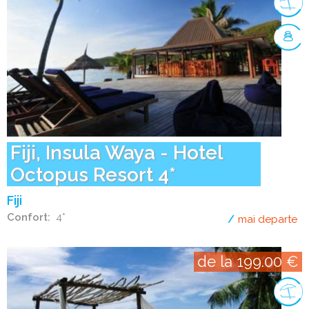
Fiji, Insula Waya - Hotel
Octopus Resort 4*
Fiji
Confort
4*
mai departe
de
de la 199.00 €