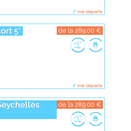
mai departe
despre filipi
ort 5*
de la 289.00 €
mai departe
despre indonez
Seychelles
de la 289.00 €