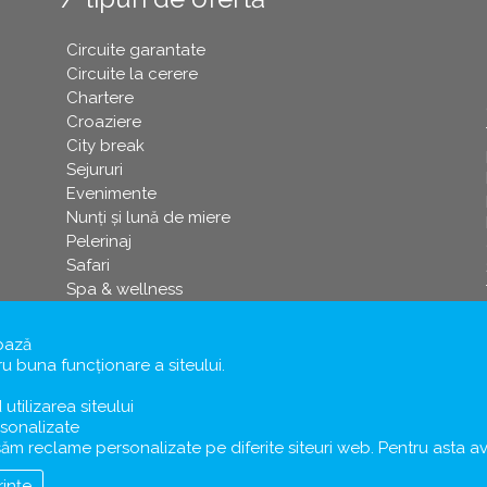
Circuite garantate
Circuite la cerere
Chartere
Croaziere
City break
Sejururi
Evenimente
Nunți și lună de miere
Pelerinaj
Safari
Spa & wellness
Crăciun
Paşti
bază
Revelion
 buna funcționare a siteului.
Schi
d utilizarea siteului
sonalizate
ișăm reclame personalizate pe diferite siteuri web. Pentru ast
rințe