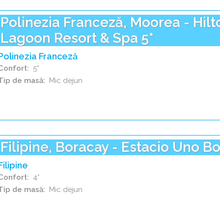
Polinezia Franceză, Moorea - Hil
Lagoon Resort & Spa 5*
Polinezia Franceză
Confort
5*
Tip de masă
Mic dejun
Filipine, Boracay - Estacio Uno B
Filipine
Confort
4*
Tip de masă
Mic dejun