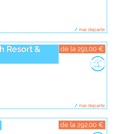
mai departe
despre seyche
h Resort &
de la 291.00 €
mai departe
despre filipin
*
de la 292.00 €