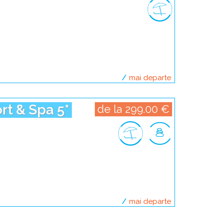
mai departe
despre filipin
rt & Spa 5*
de la 299.00 €
mai departe
despre indonez