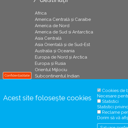
Africa
America Centrală și Caraibe
America de Nord
America de Sud si Antarctica
Asia Centrală
Asia Orientală și de Sud-Est
Australia și Oceania
Europa de Nord și Arctica
Europa și Rusia
Orientul Mijlociu
Subcontinentul Indian
Confidențialitate
Cookies de 
Necesare pentru
Acest site folosește cookies
Statistici
Statistici privin
Reclame per
Dorim să vă af
Salvare prefe