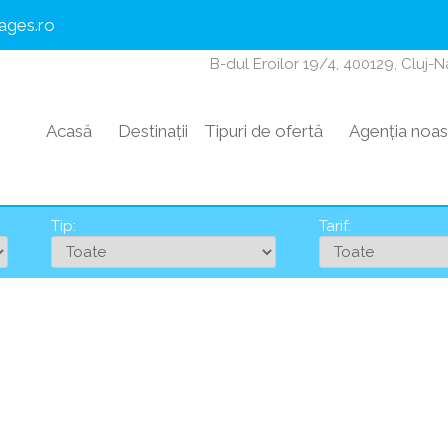
ages.ro
B-dul Eroilor 19/4, 400129, Cluj-
Acasă
Destinații
Tipuri de ofertă
Agenția noas
Tip:
Tarif: