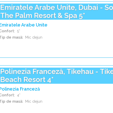
Emiratele Arabe Unite, Dubai - So
The Palm Resort & Spa 5*
Emiratele Arabe Unite
Confort
5*
Tip de masă
Mic dejun
Polinezia Franceză, Tikehau - Tik
Beach Resort 4*
Polinezia Franceză
Confort
4*
Tip de masă
Mic dejun