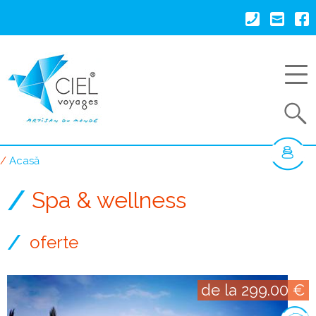
Mergi
la
conţinutul
principal
Search
Acasă
Breadcrumb
Spa & wellness
oferte
de la 299.00 €