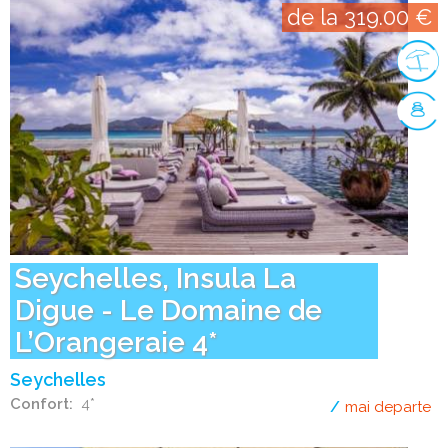
de la 319.00 €
Seychelles, Insula La
Digue - Le Domaine de
L’Orangeraie 4*
Seychelles
Confort
4*
mai departe
de