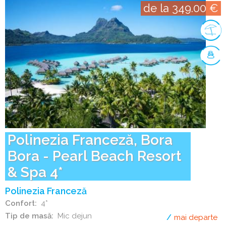
de la 349.00 €
Polinezia Franceză, Bora
Bora - Pearl Beach Resort
& Spa 4*
Polinezia Franceză
Confort
4*
Tip de masă
Mic dejun
mai departe
de