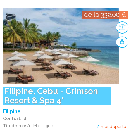
de la 332.00 €
Filipine, Cebu - Crimson
Resort & Spa 4*
Filipine
Confort
4*
Tip de masă
Mic dejun
mai departe
de