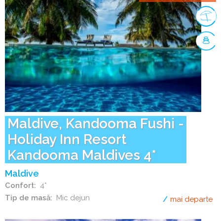
Maldive, Kandooma Fushi -
Holiday Inn Resort
Kandooma Maldives 4*
Maldive
Confort
4*
Tip de masă
Mic dejun
mai departe
de