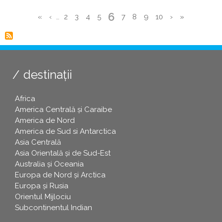
Pagina
6
Prima
«
Pagina
‹
…
Page
2
Page
3
Page
4
Page
5
Page
7
Page
8
Page
9
Page
10
Pagina
›
Ultima
»
curentă
Paginare
pagină
anterioară
următoare
pagină
destinații
Africa
America Centrală și Caraibe
America de Nord
America de Sud si Antarctica
Asia Centrală
Asia Orientală și de Sud-Est
Australia și Oceania
Europa de Nord și Arctica
Europa și Rusia
Orientul Mijlociu
Subcontinentul Indian