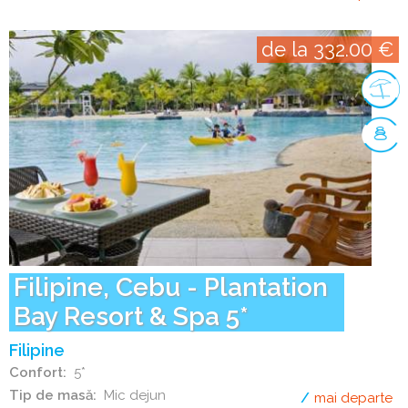
de la 332.00 €
Filipine, Cebu - Plantation
Bay Resort & Spa 5*
Filipine
Confort
5*
Tip de masă
Mic dejun
mai departe
de