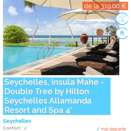
de la 319.00 €
Seychelles, Insula Mahe -
Double Tree by Hilton
Seychelles Allamanda
Resort and Spa 4*
Seychelles
Confort
4*
mai departe
de