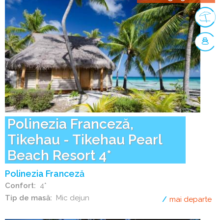
Polinezia Franceză,
Tikehau - Tikehau Pearl
Beach Resort 4*
Polinezia Franceză
Confort
4*
Tip de masă
Mic dejun
mai departe
de