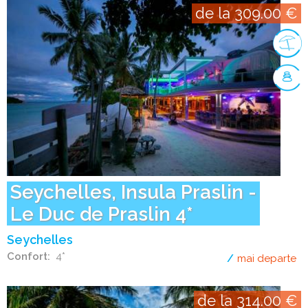
de la 309.00 €
Seychelles, Insula Praslin -
Le Duc de Praslin 4*
Seychelles
Confort
4*
mai departe
de
de la 314.00 €