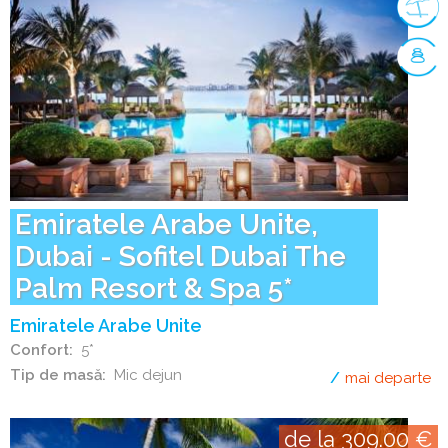
Emiratele Arabe Unite,
Dubai - Sofitel Dubai The
Palm Resort & Spa 5*
Emiratele Arabe Unite
Confort
5*
Tip de masă
Mic dejun
mai departe
de
de la 309.00 €