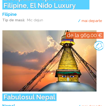
Filipine, El Nido Luxury
Filipine
Tip de masă
Mic dejun
mai departe
de
de la 969.00 €
Fabulosul Nepal
Nepal