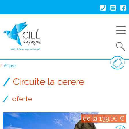
Mergi
la
conţinutul
principal
Search
Acasă
Breadcrumb
Circuite la cerere
oferte
de la 139.00 €