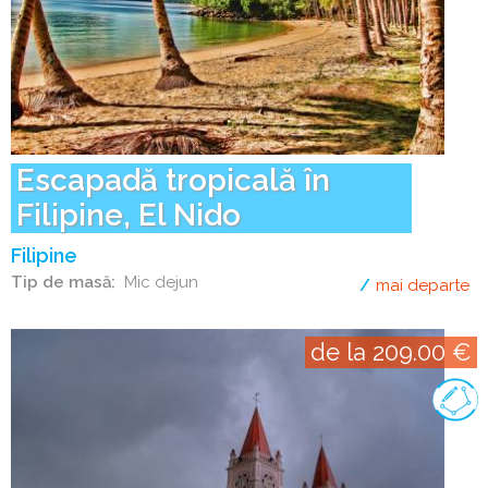
Escapadă tropicală în
Filipine, El Nido
Filipine
Tip de masă
Mic dejun
mai departe
de
de la 209.00 €