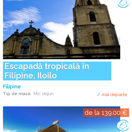
Escapadă tropicală în
Filipine, Iloilo
Filipine
Tip de masă
Mic dejun
mai departe
de
de la 139.00 €