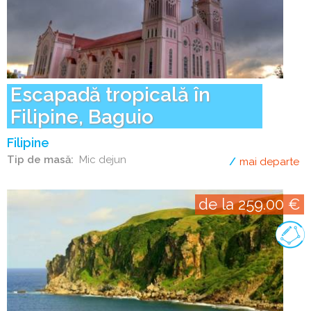
Escapadă tropicală în
Filipine, Baguio
Filipine
Tip de masă
Mic dejun
mai departe
de
de la 259.00 €