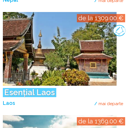
mai departe
de
de la 1309.00 €
Esențial Laos
Laos
mai departe
de
de la 1369.00 €