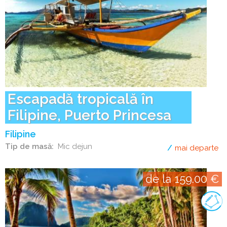
Escapadă tropicală în
Filipine, Puerto Princesa
Filipine
Tip de masă
Mic dejun
mai departe
de
de la 159.00 €