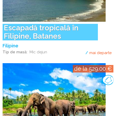
Escapadă tropicală în
Filipine, Batanes
Filipine
Tip de masă
Mic dejun
mai departe
de
de la 529.00 €