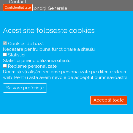
Contact
info
Confidențialitate
Termeni și Condiții Generale
Politica de Prelucrare a Datelor cu Caracter Personal
Informații Precontractuale și Formularul de Informare a
Turistului
Acest site folosește cookies
Contract de Comercializare a Pachetelor de Servicii
Turistice
Cookies de bază
Tichete / Vouchere de Vacanță
Necesare pentru buna funcționare a siteului.
Coronavirus COVID-19
Statistici
Protecția Consumatorului
Statistici privind utilizarea siteului
Reclame personalizate
Dorim să vă afișăm reclame personalizate pe diferite siteuri
web. Pentru asta avem nevoie de acceptul dumneavoastră.
Salvare preferințe
Acceptă toate
Retrage
acceptul
© Copyright 1997-2020 - Ciel Voyages