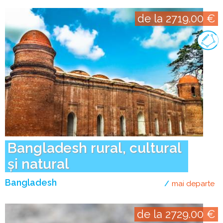
de la 2719.00 €
Bangladesh rural, cultural
și natural
Bangladesh
mai departe
de
de la 2729.00 €