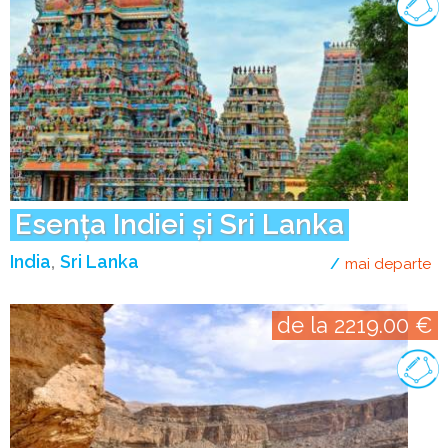
Esența Indiei și Sri Lanka
India
Sri Lanka
mai departe
de
de la 2219.00 €