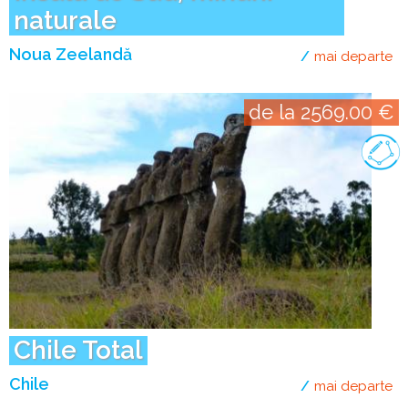
naturale
Noua Zeelandă
mai departe
de
de la 2569.00 €
Chile Total
Chile
mai departe
de