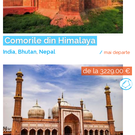
Comorile din Himalaya
India
Bhutan
Nepal
mai departe
de
de la 3229.00 €