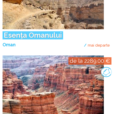
Esența Omanului
Oman
mai departe
de
de la 2289.00 €