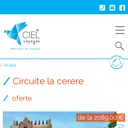
Mergi
la
conţinutul
principal
Search
Acasă
Breadcrumb
Circuite la cerere
oferte
de la 2089.00 €