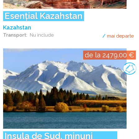
Esențial Kazahstan
Kazahstan
Transport
Nu include
mai departe
de
de la 2479.00 €
Insula de Sud, minuni