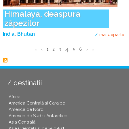
Himalaya, deaspura
zăpezilor
India
Bhutan
mai departe
de
Pagina
4
Prima
«
Pagina
‹
Page
1
Page
2
Page
3
Page
5
Page
6
Pagina
›
Ultima
»
curentă
Paginare
pagină
anterioară
următoare
pagină
destinații
Africa
America Centrală și Caraibe
America de Nord
America de Sud si Antarctica
Asia Centrală
Asia Orientală și de Sud-Est